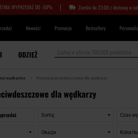
|
LETNIA WYPRZEDAŻ DO -50%
Zamów do 23:00 z dostawą w so
przedaż
Nowości
Promocje
Bestsellery
Personali
R
ODZIEŻ
ież wędkarska
Poncza przeciwdeszczowe dla wędkarzy
eciwdeszczowe dla wędkarzy
yprzedaż
Sortuj
Czas wy
Okazje
Kolor/k