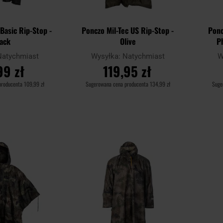
 Basic Rip-Stop -
Ponczo Mil-Tec US Rip-Stop -
Ponc
lack
Olive
P
Natychmiast
Wysyłka:
Natychmiast
W
99 zł
119,95 zł
producenta
109,99 zł
Sugerowana cena producenta
134,99 zł
Suge
SZYKA
DO KOSZYKA
Dodaj
Dodaj
Porównaj
Porówn
do
do
schowka
schowka