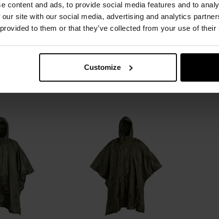
e content and ads, to provide social media features and to analy
 our site with our social media, advertising and analytics partn
n-Tex US Model -
Ponczo Helikon-Tex US Model -
Poncz
 provided to them or that they’ve collected from your use of their
oodland
Shadow Grey
Natychmiast
Wysyłka:
Natychmiast
W
99 zł
179,99 zł
Customize
SZYKA
DO KOSZYKA
Dodaj
Dodaj
Porównaj
Porówn
do
do
schowka
schowka