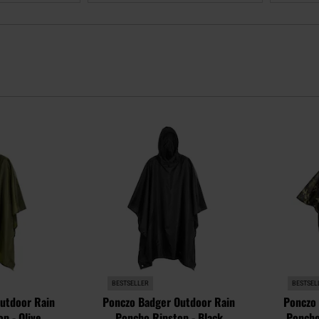
Dodaj
Dodaj
do
do
schowka
schowka
BESTSELLER
BESTSEL
utdoor Rain
Ponczo Badger Outdoor Rain
Ponczo 
p - Olive
Poncho Ripstop - Black
Poncho