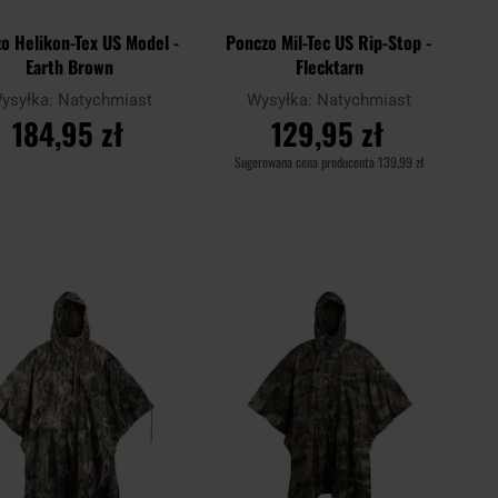
o Helikon-Tex US Model -
Ponczo Mil-Tec US Rip-Stop -
Earth Brown
Flecktarn
ysyłka:
Natychmiast
Wysyłka:
Natychmiast
184,95 zł
129,95 zł
Sugerowana cena producenta
139,99 zł
DO KOSZYKA
DO KOSZYKA
Dodaj
Doda
aj
Porównaj
do
do
schowka
scho