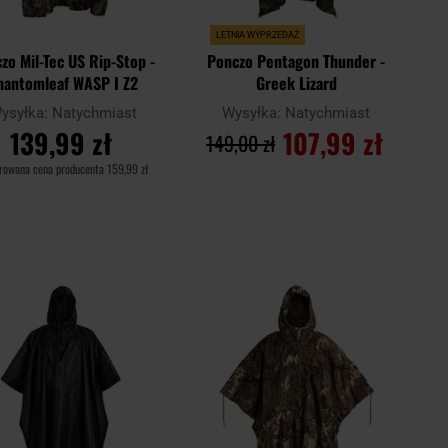
LETNIA WYPRZEDAŻ
zo Mil-Tec US Rip-Stop -
Ponczo Pentagon Thunder -
hantomleaf WASP I Z2
Greek Lizard
ysyłka:
Natychmiast
Wysyłka:
Natychmiast
139,99 zł
107,99 zł
149,00 zł
rowana cena producenta
159,99 zł
DO KOSZYKA
DO KOSZYKA
Dodaj
Doda
aj
Porównaj
do
do
schowka
scho