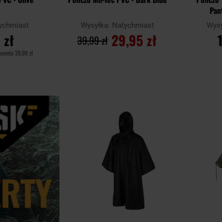
Pan
ychmiast
Wysyłka:
Natychmiast
Wys
 zł
29,95 zł
39,99 zł
ducenta
39,99 zł
YKA
DO KOSZYKA
D
Dodaj
Porównaj
Porównaj
do
schowka