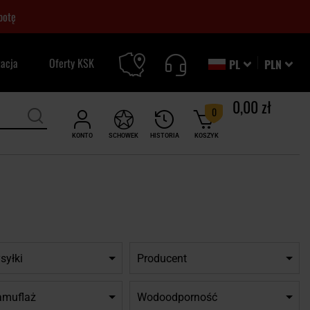
botę
zacja
Oferty KSK
PL
PLN
0,00 zł
0
KONTO
SCHOWEK
HISTORIA
KOSZYK
syłki
Producent
amuflaż
Wodoodporność