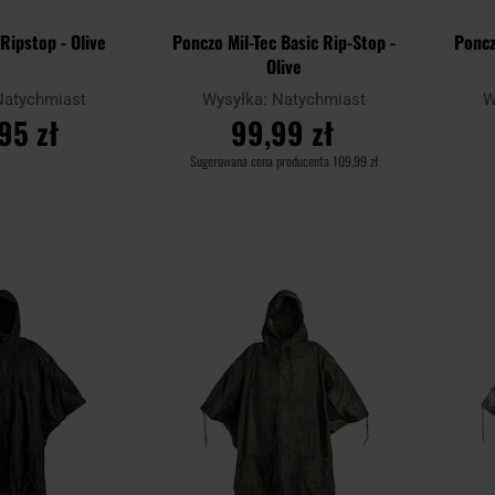
Ripstop - Olive
Ponczo Mil-Tec Basic Rip-Stop -
Poncz
Olive
Natychmiast
Wysyłka:
Natychmiast
W
95 zł
99,99 zł
Sugerowana cena producenta
109,99 zł
SZYKA
DO KOSZYKA
Dodaj
Dodaj
Porównaj
Porówn
do
do
schowka
schowka