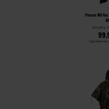
Ponczo Mil-Tec
B
Wysyłka:
99,
Sugerowana cena 
DO KO
Porównaj