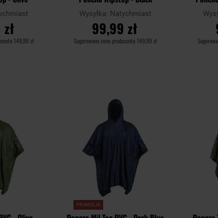
ychmiast
Wysyłka:
Natychmiast
Wys
 zł
99,99 zł
ucenta
149,99 zł
Sugerowana cena producenta
149,99 zł
Sugerowa
YKA
DO KOSZYKA
D
Dodaj
Dodaj
Porównaj
Porównaj
do
do
schowka
schowka
PROMOCJA
PVC - Olive
Ponczo Mil-Tec PVC - Dark Blue
Ponczo 