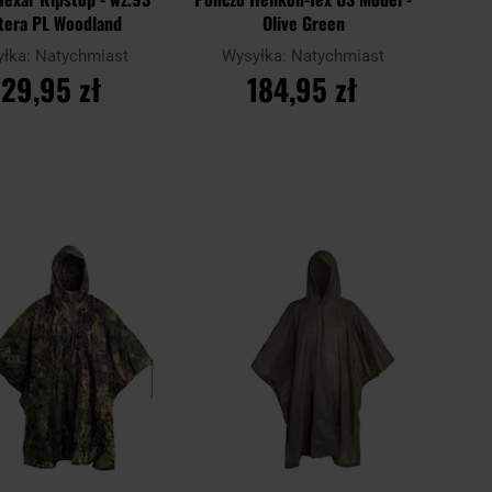
tera PL Woodland
Olive Green
yłka:
Natychmiast
Wysyłka:
Natychmiast
129,95 zł
184,95 zł
O KOSZYKA
DO KOSZYKA
Dodaj
Doda
Porównaj
do
do
schowka
scho