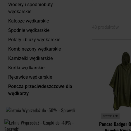
Wodery i spodniobuty
wędkarskie
Kalosze wędkarskie
48 produktów
Spodnie wędkarskie
Polary i bluzy wędkarskie
Kombinezony wędkarskie
Kamizelki wędkarskie
Kurtki wędkarskie
Rękawice wędkarskie
Poncza przeciwdeszczowe dla
wędkarzy
BESTSELLER
Ponczo Badger O
Poncho Ripsto