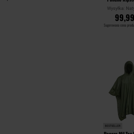
Wysyłka:
Nat
99,99
Sugerowana cena prod
DO KOSZ
Porównaj
BESTSELLER
Ponczo Mil-Tec 