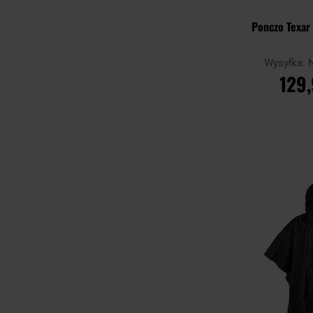
Ponczo Texar 
Wysyłka:
129,
DO KO
Porównaj