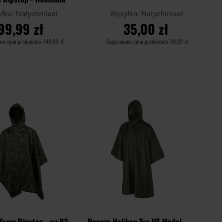
yłka:
Natychmiast
Wysyłka:
Natychmiast
99,99 zł
35,00 zł
na cena producenta
149,99 zł
Sugerowana cena producenta
39,99 zł
O KOSZYKA
DO KOSZYKA
Dodaj
Dodaj
Porównaj
do
do
schowka
schowk
Texar Ripstop - wz.93
Ponczo Helikon-Tex US Model -