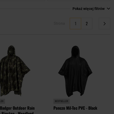
Pokaż więcej filtrów
Aktualnie czytasz stronę
1
2
Strona
Strona
Strona
Następne
Dodaj
Doda
do
do
schowka
scho
LER
BESTSELLER
Badger Outdoor Rain
Ponczo Mil-Tec PVC - Black
 Ripstop - Woodland