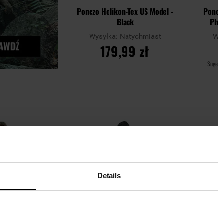
Ponczo Helikon-Tex US Model -
Ponc
Black
Ph
Wysyłka:
Natychmiast
W
179,99 zł
Suge
DO KOSZYKA
Dodaj
Dodaj
Porównaj
Porówn
do
do
schowka
schowka
Details