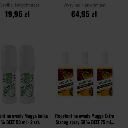
2 szt.
ysyłka:
Natychmiast
Wysyłka:
Natychmiast
19,95 zł
64,95 zł
DO KOSZYKA
DO KOSZYKA
Dodaj
Doda
aj
Porównaj
do
do
schowka
scho
ent na owady Mugga kulka
Repelent na owady Mugga Extra
% DEET 50 ml - 2 szt.
Strong spray 50% DEET 75 ml -