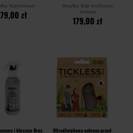
ludzi - Green
ludzi - Brown
yłka:
Natychmiast
Wysyłka:
Brak możliwości
179,00 zł
dostawy
179,00 zł
O KOSZYKA
SPRAWDŹ
DOSTĘPNOŚĆ W
Dodaj
Dodaj
SKLEPIE
do
do
schowka
schowk
Porównaj
komary i kleszcze Bros
Ultradźwiękowa ochrona przed