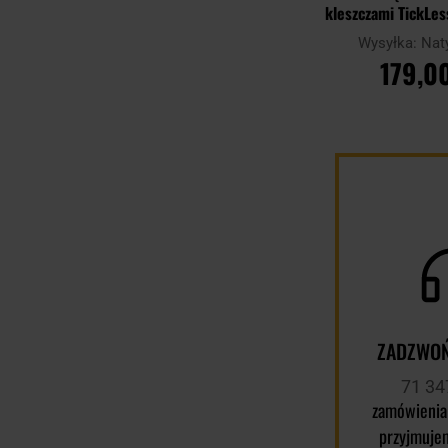
kleszczami TickLess
ludzi - B
Wysyłka:
Nat
179,00
DO KOSZ
Porównaj
ZADZWOŃ
71 34
zamówienia
przyjmuje