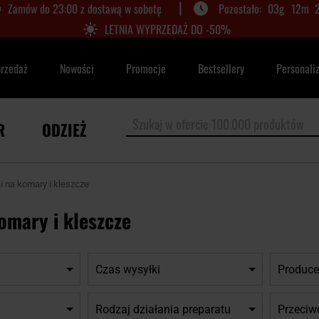
|
Zamów do 23:00 z dostawą w sobotę
03
g
12
m
LETNIA WYPRZEDAŻ DO -50%
przedaż
Nowości
Promocje
Bestsellery
Personali
R
ODZIEŻ
i na komary i kleszcze
omary i kleszcze
Czas wysyłki
Produce
Rodzaj działania preparatu
Przeciwd