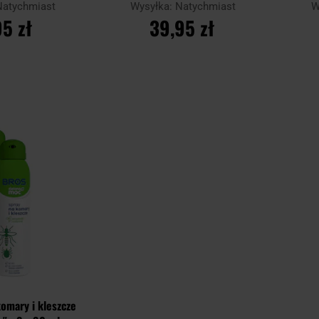
Natychmiast
Wysyłka:
Natychmiast
W
95 zł
39,95 zł
SZYKA
DO KOSZYKA
Dodaj
Porównaj
Porówn
do
schowka
komary i kleszcze