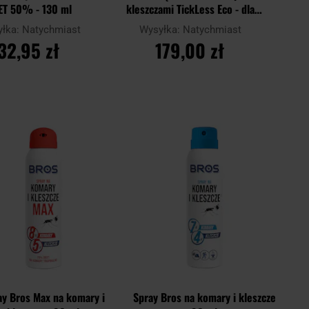
ET 50% - 130 ml
kleszczami TickLess Eco - dla
ludzi
yłka:
Natychmiast
Wysyłka:
Natychmiast
32,95 zł
179,00 zł
O KOSZYKA
DO KOSZYKA
Dodaj
Doda
Porównaj
do
do
schowka
scho
ay Bros Max na komary i
Spray Bros na komary i kleszcze