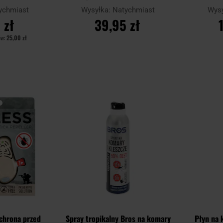
ychmiast
Wysyłka:
Natychmiast
Wys
 zł
39,95 zł
ów:
25,00 zł
YKA
DO KOSZYKA
D
Dodaj
Dodaj
Porównaj
Porównaj
do
do
schowka
schowka
chrona przed
Spray tropikalny Bros na komary
Płyn na 