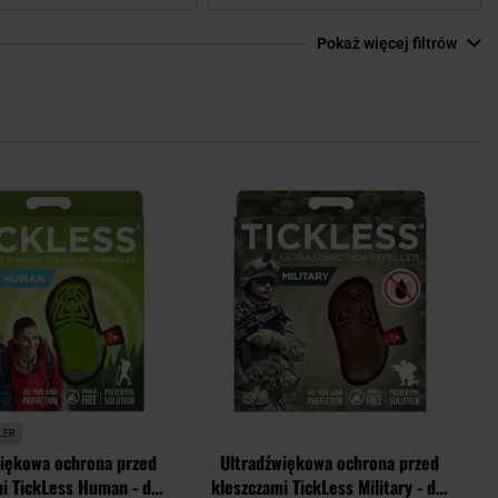
Pokaż więcej filtrów
Dodaj
Doda
do
do
schowka
scho
LER
więkowa ochrona przed
Ultradźwiękowa ochrona przed
i TickLess Human - dla
kleszczami TickLess Military - dla