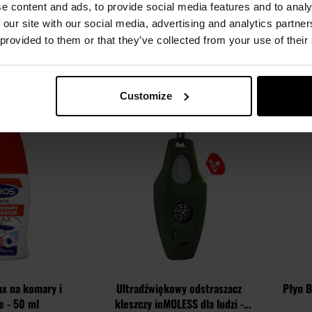
e content and ads, to provide social media features and to analy
 - Brown
Black
ko
Natychmiast
Wysyłka:
Natychmiast
W
 our site with our social media, advertising and analytics partn
00 zł
144,95 zł
 provided to them or that they’ve collected from your use of their
SZYKA
DO KOSZYKA
Customize
Dodaj
Dodaj
Porównaj
Porówn
do
do
schowka
schowka
ax na komary i
Ultradźwiękowy odstraszacz
Płyn B
e - 50 ml
kleszczy inMOLESS dla ludzi -