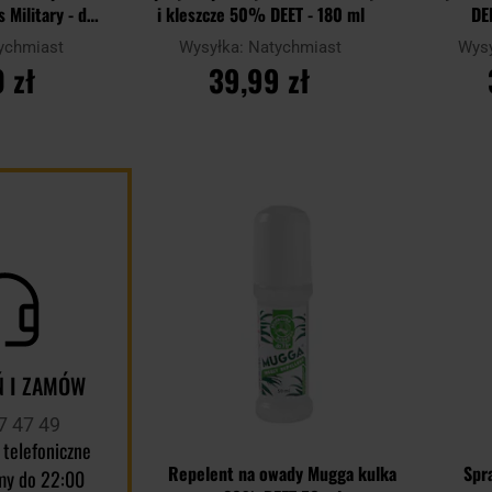
 Military - dla
i kleszcze 50% DEET - 180 ml
DE
eige
ychmiast
Wysyłka:
Natychmiast
Wys
 zł
39,99 zł
YKA
DO KOSZYKA
D
Dodaj
Porównaj
Porównaj
do
schowka
 I ZAMÓW
7 47 49
 telefoniczne
Repelent na owady Mugga kulka
Spr
my do 22:00