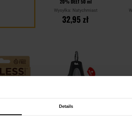
20% DEET 50 ml
Wysyłka:
Natychmiast
W
32,95 zł
DO KOSZYKA
Dodaj
Dodaj
Porównaj
Porówn
do
do
schowka
schowka
Details
a ochrona przed
Ultradźwiękowy odstraszacz
Sp
ckLess Eco - dla
kleszczy inMOLESS dla ludzi -
Rep