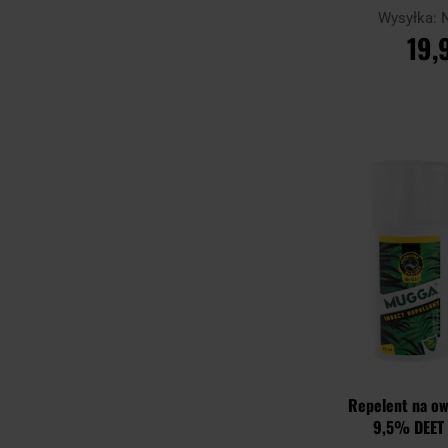
Wysyłka:
19,
DO KO
Porównaj
Repelent na o
9,5% DEET 7