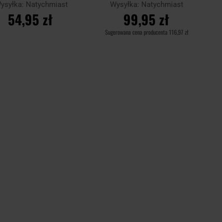
3 szt.
ysyłka:
Natychmiast
Wysyłka:
Natychmiast
54,95 zł
99,95 zł
Sugerowana cena producenta
116,97 zł
DO KOSZYKA
DO KOSZYKA
aj
Porównaj