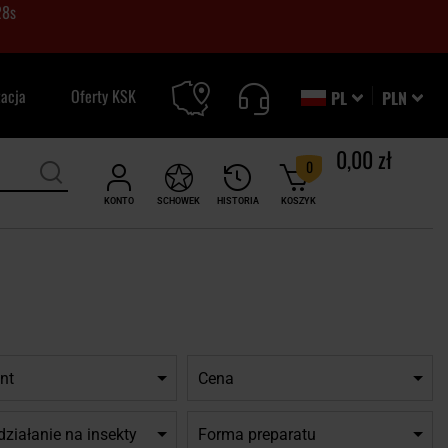
27
s
zacja
Oferty KSK
PL
PLN
0,00 zł
0
KONTO
SCHOWEK
HISTORIA
KOSZYK
nt
Cena
ziałanie na insekty
Forma preparatu