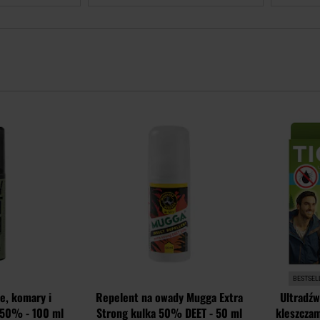
Dodaj
Dodaj
do
do
schowka
schowka
BESTSEL
ze, komary i
Repelent na owady Mugga Extra
Ultradź
 50% - 100 ml
Strong kulka 50% DEET - 50 ml
kleszczam