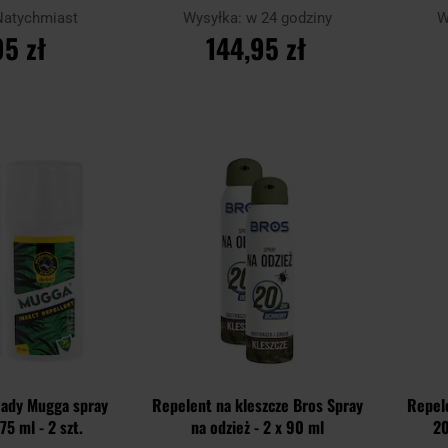
Dark Green
Natychmiast
Wysyłka:
w 24 godziny
W
95 zł
144,95 zł
SZYKA
DO KOSZYKA
Dodaj
Dodaj
Porównaj
Porówn
do
do
schowka
schowka
wady Mugga spray
Repelent na kleszcze Bros Spray
Repel
5 ml - 2 szt.
na odzież - 2 x 90 ml
20