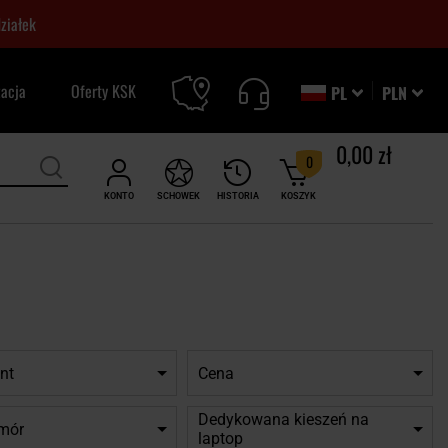
ziałek
zacja
Oferty KSK
PL
PLN
0,00 zł
0
KONTO
SCHOWEK
HISTORIA
KOSZYK
nt
Cena
Dedykowana kieszeń na
omór
laptop