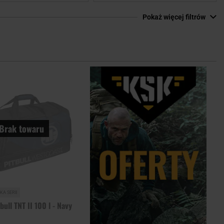
Pokaż więcej filtrów
Dodaj
do
schowka
Brak towaru
A SERII
bull TNT II 100 l - Navy