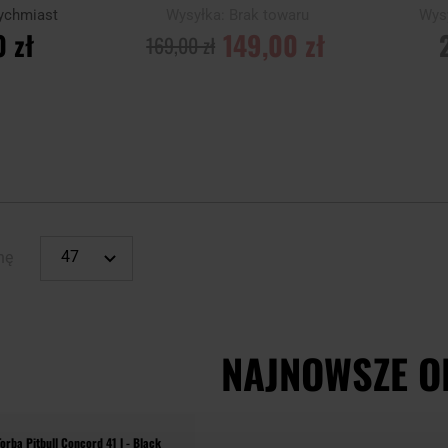
ychmiast
Wysyłka:
Brak towaru
Wys
 zł
149,00 zł
169,00 zł
YKA
POWIADOM O
POWI
DOSTĘPNOŚCI
DOST
Porównaj
Porównaj
nę
NAJNOWSZE O
Torba Pitbull Concord 41 l - Black