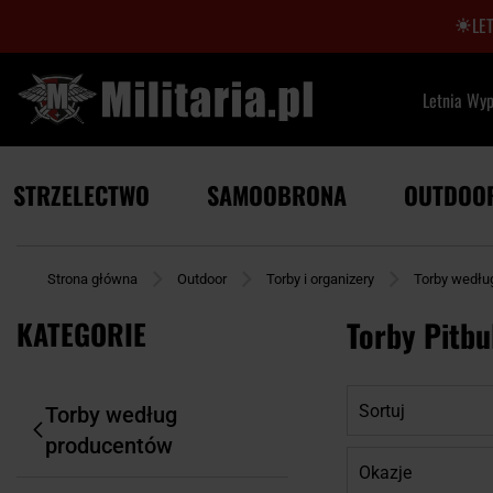
LE
Letnia Wy
STRZELECTWO
SAMOOBRONA
OUTDOO
Strona główna
Outdoor
Torby i organizery
Torby wedłu
KATEGORIE
Torby Pitbu
Sortuj
Torby według
producentów
Okazje