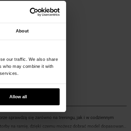
About
se our traffic. We also share
ers who may combine it with
 services.
Allow all
brze sprawdzą się zarówno na treningu, jak i w codziennym
kie torby na ramię, dzięki czemu możesz dobrać model dopasowany