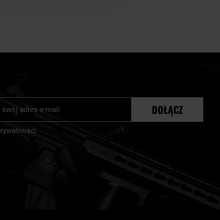
 o podwyższonej odporności na przetarcia, wzmacniane szwy oraz
kieszeni organizujących wyposażenie, a także na konstrukcję
.
, którzy szukają trwałej torby podręcznej do miasta lub na
Ci na szybkim dostępie do drobnych akcesoriów. Pojawiają się
ningową, przegrody na drobiazgi czy panele z siatki poprawiające
stonoszki, jak i niskoprofilowe nerki na pas. Różne warianty
j
DOŁĄCZ
 modeli, spośród których łatwiej dobierzesz wariant odpowiedni do
r:
prywatności