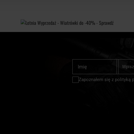
ykonania. W wielu modelach stosowane są grube tkaniny syntetyczne
 toreb treningowych po obszerne torby podróżne), liczbę komór i 
ki czy dodatkowe rączki ułatwiają przenoszenie cięższego bagażu
h sporty walki i fitness, bywalców siłowni, jak również wszystkich
o codziennego noszenia dokumentów, kluczy i telefonu, gdy zależy 
 odzieży miejskiej i sportowej.
takim jak wzmocnione dno, obecność kieszeni na buty lub odzież tre
yczne torby sportowe Pitbull z dużą komorą główną, kompaktowe li
Subskrybu
Imię
asować wygląd torby do własnego stylu.
nasz
ub miejskiej torby Pitbull, w Militaria.pl znajdziesz szeroki wybór
newslette
Zapoznałem się z
polityką 