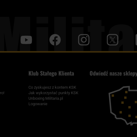
y
f
i
t
tt
Klub Stałego Klienta
Odwiedź nasze sklepy
Co zyskujesz z kontem KSK
ro!
Jak wykorzystać punkty KSK
Unboxing Militaria.pl
Logowanie