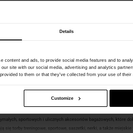
149,00 zł
169,00 zł
Details
e content and ads, to provide social media features and to analy
 our site with our social media, advertising and analytics partn
 provided to them or that they’ve collected from your use of their
Customize
zymałych, sportowych i ulicznych akcesoriów bagażowych, które do
ją się torby treningowe, sportowe, saszetki, nerki, a także miejs