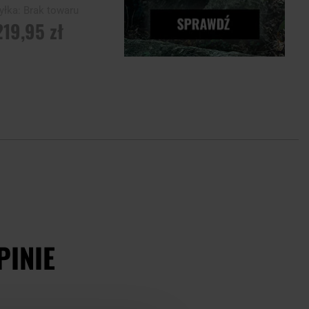
yłka:
Brak towaru
219,95 zł
ADOM O
ĘPNOŚCI
PINIE