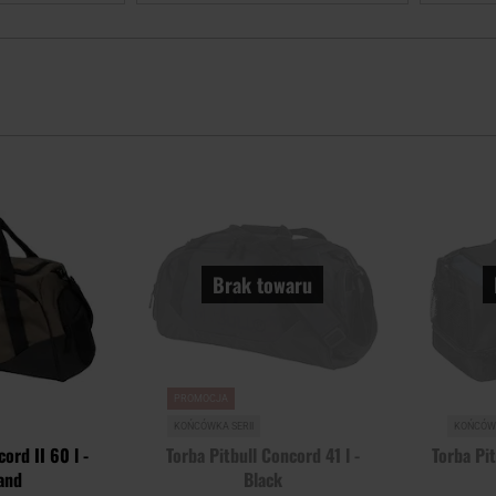
Dodaj
Dodaj
do
do
schowka
schowka
Brak towaru
PROMOCJA
KOŃCÓWKA SERII
KOŃCÓWK
ord II 60 l -
Torba Pitbull Concord 41 l -
Torba Pit
and
Black