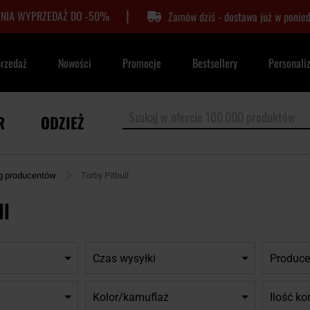
|
TNIA WYPRZEDAŻ DO -50%
Zamów dziś - dostawa już w ponied
przedaż
Nowości
Promocje
Bestsellery
Personali
R
ODZIEŻ
g producentów
Torby Pitbull
ll
Czas wysyłki
Produce
Kolor/kamuflaż
Ilość k