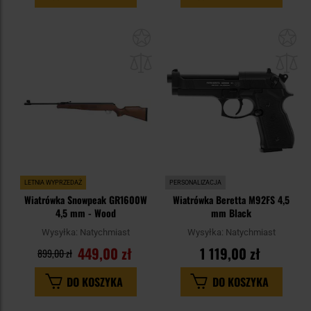
Dodaj
Do
do
do
schowka
sc
LETNIA WYPRZEDAŻ
PERSONALIZACJA
Wiatrówka Snowpeak GR1600W
Wiatrówka Beretta M92FS 4,5
4,5 mm - Wood
mm Black
Wysyłka:
Natychmiast
Wysyłka:
Natychmiast
449,00 zł
1 119,00 zł
899,00 zł
DO KOSZYKA
DO KOSZYKA