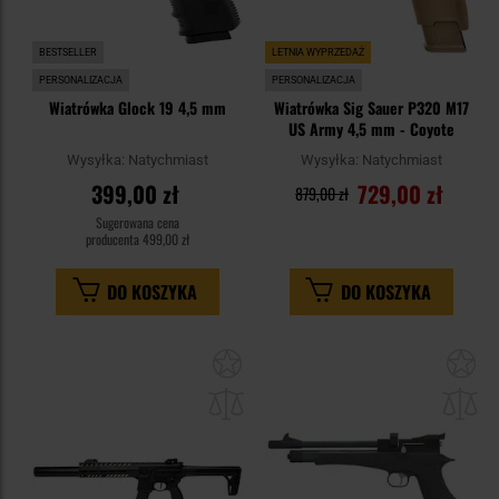
BESTSELLER
LETNIA WYPRZEDAŻ
PERSONALIZACJA
PERSONALIZACJA
Wiatrówka Glock 19 4,5 mm
Wiatrówka Sig Sauer P320 M17
US Army 4,5 mm - Coyote
Wysyłka:
Natychmiast
Wysyłka:
Natychmiast
399,00 zł
729,00 zł
879,00 zł
Sugerowana cena
producenta
499,00 zł
DO KOSZYKA
DO KOSZYKA
Dodaj
Do
do
do
schowka
sc