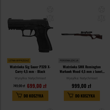
Dodaj
Do
do
do
schowka
sc
LETNIA WYPRZEDAŻ
PERSONALIZACJA
Wiatrówka Sig Sauer P320 X-
Wiatrówka SMK Remington
Carry 4,5 mm - Black
Warhawk Wood 4,5 mm z lunetą
3-9x40
Wysyłka:
Natychmiast
Wysyłka:
Natychmiast
699,00 zł
999,00 zł
749,00 zł
DO KOSZYKA
DO KOSZYKA