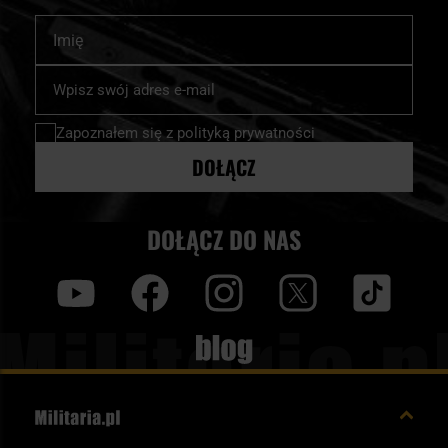
Gamo czy Umarex, obejmujące zarówno modele rekreacyjne,
karabinki i pistolety, porównaj parametry techniczne i wybierz
Imię
jak i bardziej wyspecjalizowane wiatrówki sportowe.
broń pneumatyczną dopasowaną do Twoich wymagań.
Subskrybuj
nasz
newsletter:
Zapoznałem się z
polityką prywatności
DOŁĄCZ
DOŁĄCZ DO NAS
y
f
i
t
tt
Blog