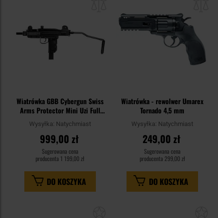
schowka
sc
Wiatrówka GBB Cybergun Swiss
Wiatrówka - rewolwer Umarex
Arms Protector Mini Uzi Full
Tornado 4,5 mm
Auto 4,5 mm
Wysyłka:
Natychmiast
Wysyłka:
Natychmiast
999,00 zł
249,00 zł
Sugerowana cena
Sugerowana cena
producenta
1 199,00 zł
producenta
299,00 zł
DO KOSZYKA
DO KOSZYKA
Dodaj
Do