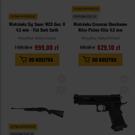
LETNIA WYPRZEDAŻ
LETNIA WYPRZEDAŻ
PERSONALIZACJA
Wiatrówka Sig Sauer MCX Gen. II
Wiatrówka Crosman Shockwave
4,5 mm - Flat Dark Earth
Nitro Piston Elite 4,5 mm
Wysyłka:
Natychmiast
Wysyłka:
Natychmiast
999,00 zł
629,10 zł
1 399,00 zł
699,00 zł
DO KOSZYKA
DO KOSZYKA
Dodaj
Do
do
do
schowka
sc
LETNIA WYPRZEDAŻ
PERSONALIZACJA