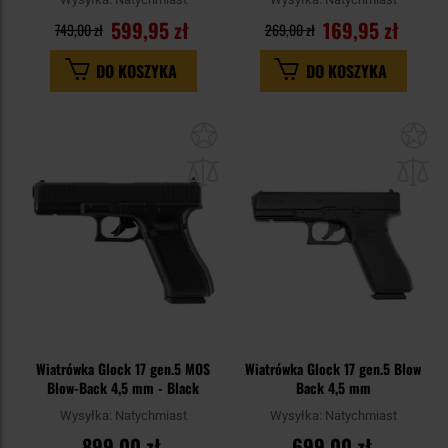
599,95 zł
169,95 zł
749,00 zł
269,00 zł
DO KOSZYKA
DO KOSZYKA
Dodaj
Do
do
do
schowka
sc
Wiatrówka Glock 17 gen.5 MOS
Wiatrówka Glock 17 gen.5 Blow
Blow-Back 4,5 mm - Black
Back 4,5 mm
Wysyłka:
Natychmiast
Wysyłka:
Natychmiast
899,00 zł
699,00 zł