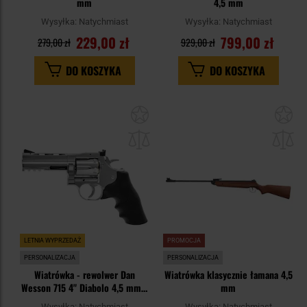
mm
4,5 mm
Wysyłka:
Natychmiast
Wysyłka:
Natychmiast
229,00 zł
799,00 zł
279,00 zł
929,00 zł
DO KOSZYKA
DO KOSZYKA
Dodaj
Do
do
do
schowka
sc
LETNIA WYPRZEDAŻ
PROMOCJA
PERSONALIZACJA
PERSONALIZACJA
Wiatrówka - rewolwer Dan
Wiatrówka klasycznie łamana 4,5
Wesson 715 4" Diabolo 4,5 mm -
mm
silver
Wysyłka:
Natychmiast
Wysyłka:
Natychmiast