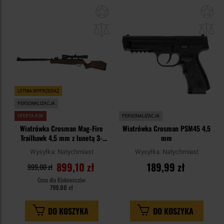
Dodaj
Do
do
do
schowka
sc
LETNIA WYPRZEDAŻ
PERSONALIZACJA
OFERTA KSK
PERSONALIZACJA
Wiatrówka Crosman Mag-Fire
Wiatrówka Crosman PSM45 4,5
Trailhawk 4,5 mm z lunetą 3-
mm
9x40
Wysyłka:
Natychmiast
Wysyłka:
Natychmiast
899,10 zł
189,99 zł
999,00 zł
Cena dla Klubowiczów:
799,00 zł
DO KOSZYKA
DO KOSZYKA