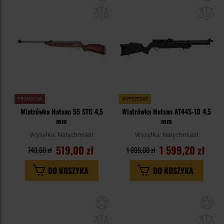
do
do
schowka
sc
PROMOCJA
WYPRZEDAŻ
Wiatrówka Hatsan 55 STG 4,5
Wiatrówka Hatsan AT44S-10 4,5
mm
mm
Wysyłka:
Natychmiast
Wysyłka:
Natychmiast
519,00 zł
1 599,20 zł
749,00 zł
1 999,00 zł
DO KOSZYKA
DO KOSZYKA
Dodaj
Do
do
do
schowka
sc