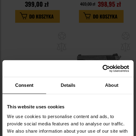
399,00 zł
398,95 zł
469,00 zł
DO KOSZYKA
DO KOSZYKA
Dodaj
Do
do
do
schowka
sc
Consent
Details
About
PROMOCJA
LETNIA WYPRZEDAŻ
Wiatrówka Snowpeak SR1250S
Wiatrówka Sig Sauer 1911 We The
This website uses cookies
4,5 mm z dwójnogiem - Black
People 4,5 mm
We use cookies to personalise content and ads, to
Wysyłka:
Natychmiast
Wysyłka:
Natychmiast
provide social media features and to analyse our traffic.
499,00 zł
629,00 zł
799,00 zł
749,00 zł
We also share information about your use of our site with