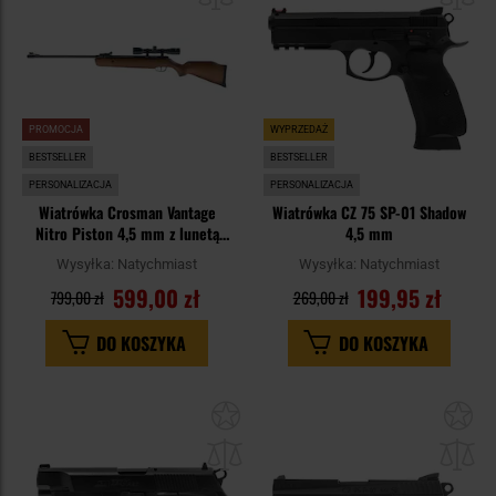
PROMOCJA
WYPRZEDAŻ
BESTSELLER
BESTSELLER
PERSONALIZACJA
PERSONALIZACJA
Wiatrówka Crosman Vantage
Wiatrówka CZ 75 SP-01 Shadow
Nitro Piston 4,5 mm z lunetą
4,5 mm
Center Point 4x32
Wysyłka:
Natychmiast
Wysyłka:
Natychmiast
599,00 zł
199,95 zł
799,00 zł
269,00 zł
DO KOSZYKA
DO KOSZYKA
Dodaj
Do
do
do
schowka
sc