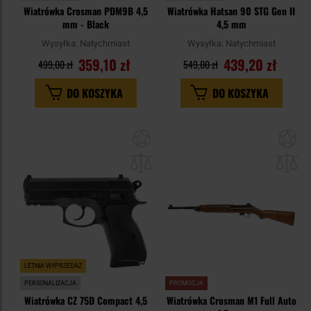
Wiatrówka Crosman PDM9B 4,5
Wiatrówka Hatsan 90 STG Gen II
mm - Black
4,5 mm
Wysyłka:
Natychmiast
Wysyłka:
Natychmiast
359,10 zł
439,20 zł
499,00 zł
549,00 zł
DO KOSZYKA
DO KOSZYKA
Dodaj
Do
do
do
schowka
sc
LETNIA WYPRZEDAŻ
PERSONALIZACJA
PROMOCJA
Wiatrówka CZ 75D Compact 4,5
Wiatrówka Crosman M1 Full Auto