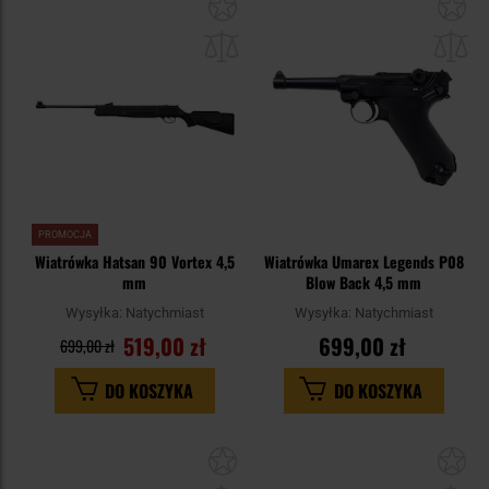
Dodaj
Do
do
do
schowka
sc
PROMOCJA
Wiatrówka Hatsan 90 Vortex 4,5
Wiatrówka Umarex Legends P08
mm
Blow Back 4,5 mm
Wysyłka:
Natychmiast
Wysyłka:
Natychmiast
519,00 zł
699,00 zł
699,00 zł
DO KOSZYKA
DO KOSZYKA
Dodaj
Do
do
do