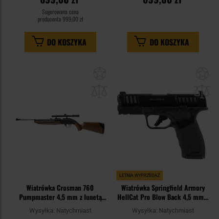
Sugerowana cena
producenta
999,00 zł
DO KOSZYKA
DO KOSZYKA
Dodaj
Do
do
do
schowka
sc
LETNIA WYPRZEDAŻ
Wiatrówka Crosman 760
Wiatrówka Springfield Armory
Pumpmaster 4,5 mm z lunetą
HellCat Pro Blow Back 4,5 mm -
4x15 mm + zestaw
Black
Wysyłka:
Natychmiast
Wysyłka:
Natychmiast