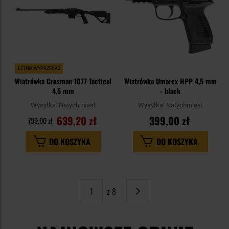
LETNIA WYPRZEDAŻ
Wiatrówka Crosman 1077 Tactical
Wiatrówka Umarex HPP 4,5 mm
4,5 mm
- black
Wysyłka:
Natychmiast
Wysyłka:
Natychmiast
639,20 zł
399,00 zł
799,00 zł
DO KOSZYKA
DO KOSZYKA
z 8
Strona
Następne