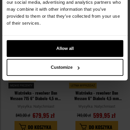
our social media, advertising and analytics partners who
DO KOSZYKA
DO KOSZYKA
may combine it with other information that you’ve
provided to them or that they’ve collected from your use
Dodaj
Do
of their services.
do
do
schowka
sc
Allow all
Customize
LETNIA WYPRZEDAŻ
MĘSKIE PREZENTY
LETNIA WYPRZEDAŻ
Wiatrówka - rewolwer Dan
Wiatrówka - rewolwer Dan
Wesson 715 6" Diabolo 4,5 mm
Wesson 6" Diabolo 4,5 mm
Steel Grey
Silver
Wysyłka:
Natychmiast
Wysyłka:
Natychmiast
679,95 zł
599,95 zł
849,00 zł
749,00 zł
DO KOSZYKA
DO KOSZYKA