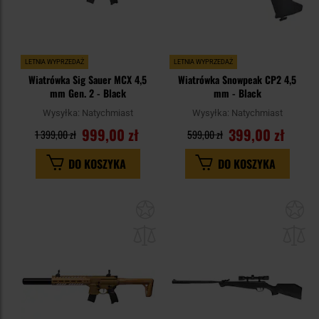
LETNIA WYPRZEDAŻ
LETNIA WYPRZEDAŻ
Wiatrówka Sig Sauer MCX 4,5
Wiatrówka Snowpeak CP2 4,5
mm Gen. 2 - Black
mm - Black
Wysyłka:
Natychmiast
Wysyłka:
Natychmiast
999,00 zł
399,00 zł
1 399,00 zł
599,00 zł
DO KOSZYKA
DO KOSZYKA
Dodaj
Do
do
do
schowka
sc