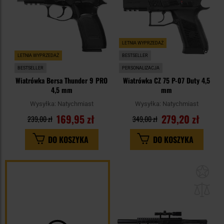
LETNIA WYPRZEDAŻ
LETNIA WYPRZEDAŻ
BESTSELLER
BESTSELLER
PERSONALIZACJA
Wiatrówka Bersa Thunder 9 PRO
Wiatrówka CZ 75 P-07 Duty 4,5
4,5 mm
mm
Wysyłka:
Natychmiast
Wysyłka:
Natychmiast
169,95 zł
279,20 zł
239,00 zł
349,00 zł
DO KOSZYKA
DO KOSZYKA
Dod
do
sc