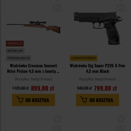
do
do
schowka
sc
PROMOCJA
BESTSELLER
PERSONALIZACJA
LETNIA WYPRZEDAŻ
Wiatrówka Crosman Summit
Wiatrówka Sig Sauer P226 X-Five
Nitro Piston 4,5 mm z lunetą 3-
4,5 mm Black
9x40
Wysyłka:
Natychmiast
Wysyłka:
Natychmiast
899,00 zł
799,00 zł
1 129,00 zł
949,00 zł
DO KOSZYKA
DO KOSZYKA
Dodaj
Do
do
do
schowka
sc