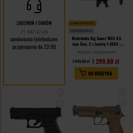
ZADZWOŃ I ZAMÓW
LETNIA WYPRZEDAŻ
71 347 47 49
PERSONALIZACJA
zamówienia telefoniczne
Wiatrówka Sig Sauer MCX 4,5
mm Gen. 2 z lunetą 1-4X24 -
przyjmujemy do 22:00
Black
Wysyłka:
Natychmiast
1 299,00 zł
1 499,00 zł
DO KOSZYKA
Dodaj
Do
do
do
schowka
sc