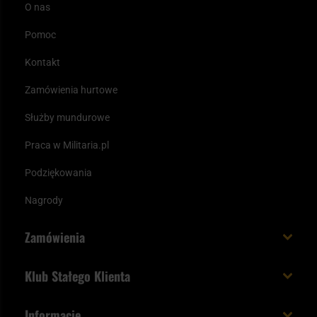
O nas
Pomoc
Kontakt
Zamówienia hurtowe
Służby mundurowe
Praca w Militaria.pl
Podziękowania
Nagrody
Zamówienia
Koszt i czas dostawy
Klub Stałego Klienta
Zamów do 23:00 - dostawa jutro!
Co zyskujesz z kontem KSK
Informacje