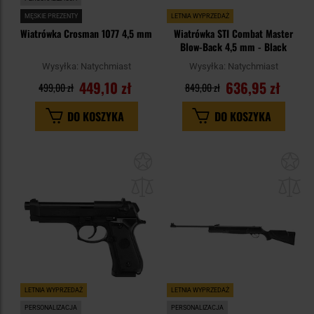
MĘSKIE PREZENTY
LETNIA WYPRZEDAŻ
Wiatrówka Crosman 1077 4,5 mm
Wiatrówka STI Combat Master
Blow-Back 4,5 mm - Black
Wysyłka:
Natychmiast
Wysyłka:
Natychmiast
449,10 zł
636,95 zł
499,00 zł
849,00 zł
DO KOSZYKA
DO KOSZYKA
Dodaj
Do
do
do
schowka
sc
LETNIA WYPRZEDAŻ
LETNIA WYPRZEDAŻ
PERSONALIZACJA
PERSONALIZACJA