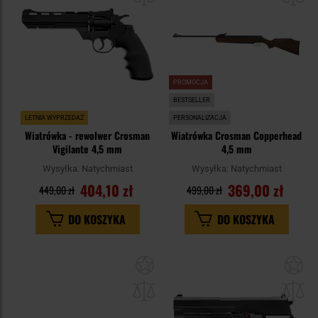
PROMOCJA
BESTSELLER
LETNIA WYPRZEDAŻ
PERSONALIZACJA
Wiatrówka - rewolwer Crosman
Wiatrówka Crosman Copperhead
Vigilante 4,5 mm
4,5 mm
Wysyłka:
Natychmiast
Wysyłka:
Natychmiast
404,10 zł
369,00 zł
449,00 zł
499,00 zł
DO KOSZYKA
DO KOSZYKA
Dodaj
Do
do
do
schowka
sc