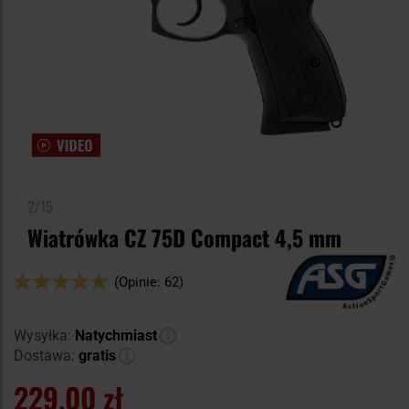
2/15
Wiatrówka CZ 75D Compact 4,5 mm
Ocena:
(Opinie: 62)
96
100
% of
Wysyłka:
Natychmiast
Dostawa:
gratis
229,00 zł