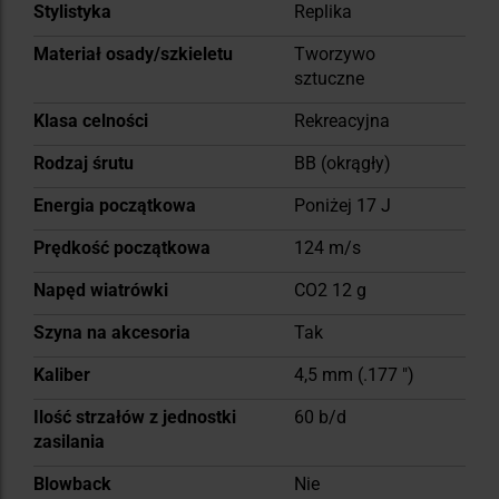
Więcej
Stylistyka
Replika
informacji
Materiał osady/szkieletu
Tworzywo
sztuczne
Klasa celności
Rekreacyjna
Rodzaj śrutu
BB (okrągły)
Energia początkowa
Poniżej 17 J
Prędkość początkowa
124 m/s
Napęd wiatrówki
CO2 12 g
Szyna na akcesoria
Tak
Kaliber
4,5 mm (.177 ")
Ilość strzałów z jednostki
60 b/d
zasilania
Blowback
Nie