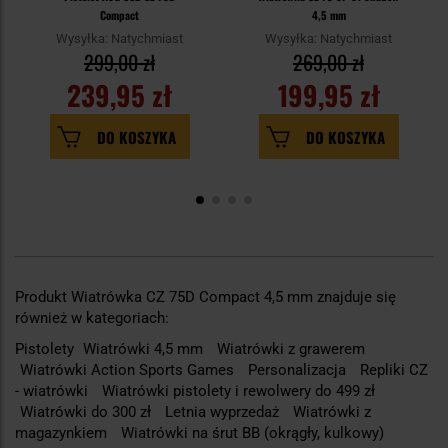
Compact
4,5 mm
Wysyłka: Natychmiast
Wysyłka: Natychmiast
299,00 zł
269,00 zł
239,95 zł
199,95 zł
DO KOSZYKA
DO KOSZYKA
Produkt Wiatrówka CZ 75D Compact 4,5 mm znajduje się
również w kategoriach:
Pistolety
Wiatrówki 4,5 mm
Wiatrówki z grawerem
Wiatrówki Action Sports Games
Personalizacja
Repliki CZ
- wiatrówki
Wiatrówki pistolety i rewolwery do 499 zł
Wiatrówki do 300 zł
Letnia wyprzedaż
Wiatrówki z
magazynkiem
Wiatrówki na śrut BB (okrągły, kulkowy)