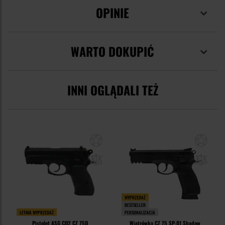
OPINIE
WARTO DOKUPIĆ
INNI OGLĄDALI TEŻ
WYPRZEDAŻ
BESTSELLER
LETNIA WYPRZEDAŻ
PERSONALIZACJA
Pistolet ASG CO2 CZ 75D
Wiatrówka CZ 75 SP-01 Shadow