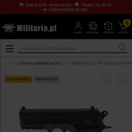
Zamów do 23:00 - dostawa już jutro!
03
g
23
m
16
s
LETNIA WYPRZEDAŻ DO -50%
0
KONTO
SCHOWEK
HISTORIA
KOSZYK
ow-Back - wiatrówki pistolety na CO2
Wiatrówka CZ 75D Compact 4,5 mm
LETNIA WYPRZEDAŻ
PERSONALIZACJA