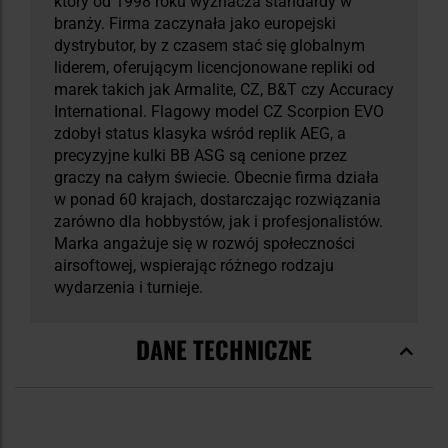
który od 1998 roku wyznacza standardy w
branży. Firma zaczynała jako europejski
dystrybutor, by z czasem stać się globalnym
liderem, oferującym licencjonowane repliki od
marek takich jak Armalite, CZ, B&T czy Accuracy
International. Flagowy model CZ Scorpion EVO
zdobył status klasyka wśród replik AEG, a
precyzyjne kulki BB ASG są cenione przez
graczy na całym świecie. Obecnie firma działa
w ponad 60 krajach, dostarczając rozwiązania
zarówno dla hobbystów, jak i profesjonalistów.
Marka angażuje się w rozwój społeczności
airsoftowej, wspierając różnego rodzaju
wydarzenia i turnieje.
DANE TECHNICZNE