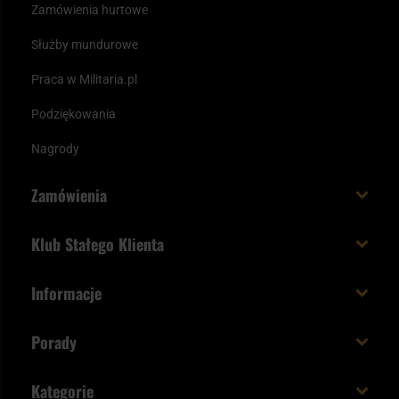
Zamówienia hurtowe
Służby mundurowe
Praca w Militaria.pl
Podziękowania
Nagrody
Zamówienia
Koszt i czas dostawy
Klub Stałego Klienta
Zamów do 23:00 - dostawa jutro!
Co zyskujesz z kontem KSK
Informacje
Paczka w weekend
Jak wykorzystać punkty KSK
Regulamin
Status zamówienia
Porady
Unboxing Militaria.pl
Cookies
Sposoby płatności
Polecane śpiwory na wiosnę
Logowanie
Kategorie