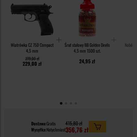
Wiatrówka CZ 75D Compact
Śrut stalowy BB Golden Devils
Nabój CO
4,5 mm
4,5 mm 1500 szt.
279,00 zł
24,95 zł
229,00 zł
415,80 zł
Dostawa:
Gratis
356,76 zł
Wysyłka:
Natychmiast