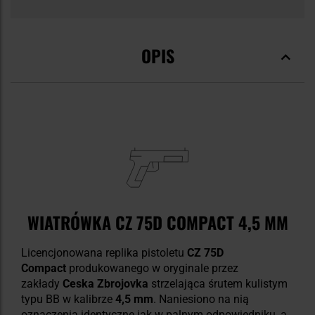
OPIS
WIATRÓWKA CZ 75D COMPACT 4,5 MM
Licencjonowana replika pistoletu
CZ 75D
Compact
produkowanego w oryginale przez
zakłady
Ceska Zbrojovka
strzelająca śrutem kulistym
typu BB w kalibrze
4,5 mm
. Naniesiono na nią
oznaczenia identyczne jak w palnym odpowiedniku, a