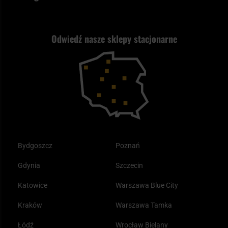
Polityka prywatności
Wysyłka za granicę
Jak wybrać replikę ASG?
Strzelectwo
Nasz asortyment a prawo
Zwroty
ASG czy wiatrówka - co wybrać?
Odwiedź nasze sklepy stacjonarne
Samoobrona
Kupony i kody rabatowe
Reklamacje i gwarancja
Bushcraft - co to jest i jak zacząć?
Outdoor
Tax Free
Plecak ewakuacyjny preppersa
Odzież
Bydgoszcz
Poznań
Gdynia
Szczecin
Katowice
Warszawa Blue City
Kraków
Warszawa Tamka
Łódź
Wrocław Bielany