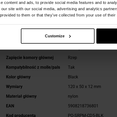
e content and ads, to provide social media features and to analy
 our site with our social media, advertising and analytics partn
 provided to them or that they’ve collected from your use of their
Customize
Więcej
Waga
16 g
informacji
Kolor/kamuflaż
Czarny
Zapięcie komory głównej
Rzep
Kompatybilność z molle/pals
Tak
Kolor główny
Black
Wymiary
120 x 50 x 12 mm
Materiał główny
nylon
EAN
5908218736801
Kod producenta
PO-SRPM-CD5-BLK