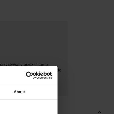
orzystywany przez elitarne
tów z innowacyjnym podejściem do
mieniających się warunków pola
, dbałością o detale oraz
About