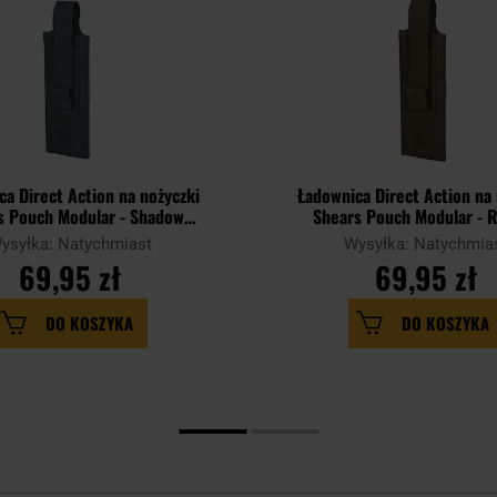
ca Direct Action na nożyczki
Ładownica Direct Action na 
s Pouch Modular - Shadow
Shears Pouch Modular - 
Grey
Green
ysyłka: Natychmiast
Wysyłka: Natychmia
69,95 zł
69,95 zł
DO KOSZYKA
DO KOSZYKA