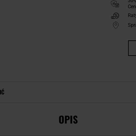
30-
Cen
Rat
Spr
IĆ
OPIS