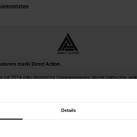
ezpieczeństwo
ybutorem marki Direct Action.
óra od 2014 roku dostarcza zaawansowany sprzęt taktyczny, wyk
ROM i francuski RAID. Łącząc doświadczenie wojskowych eksper
e systemy bojowe dopasowane do potrzeb profesjonalistów i z
e kamizelki Spitfire czy plecaki Halifax wyróżniają się ergonomią
eriałów.
Details
DANE TECHNICZNE