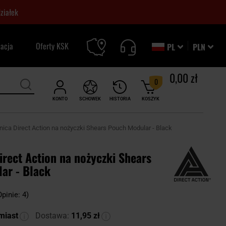
ziałek
zacja
Oferty KSK
PL
PLN
0,00 zł
0
KONTO
SCHOWEK
HISTORIA
KOSZYK
ica Direct Action na nożyczki Shears Pouch Modular - Black
rect Action na nożyczki Shears
ar - Black
Opinie: 4)
miast
Dostawa:
11,95 zł