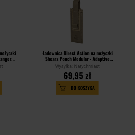
nożyczki
Ładownica Direct Action na nożyczki
Ranger
Shears Pouch Modular - Adaptive
Green
st
Wysyłka: Natychmiast
69,95 zł
DO KOSZYKA