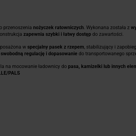
o przenoszenia
nożyczek ratowniczych
. Wykonana została z
wy
 konstrukcja
zapewnia szybki i łatwy dostęp
do zawartości.
wyposażona w
specjalny pasek z rzepem
, stabilizujący i zapob
n
swobodną regulację i dopasowanie
do transportowanego sprzę
a na mocowanie ładownicy do
pasa, kamizelki lub innych el
LE/PALS