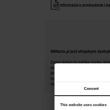
Informacja o producencie i b
​Militaria.pl jest oficjalnym dystr
Direct Action to polska marka, kt
jednostki specjalne, m.in. JW G
projektowania, tworzy nowoczesn
walki. Produkty takie jak popularn
wykorzystaniem wytrzymałych mat
Consent
This website uses cookies