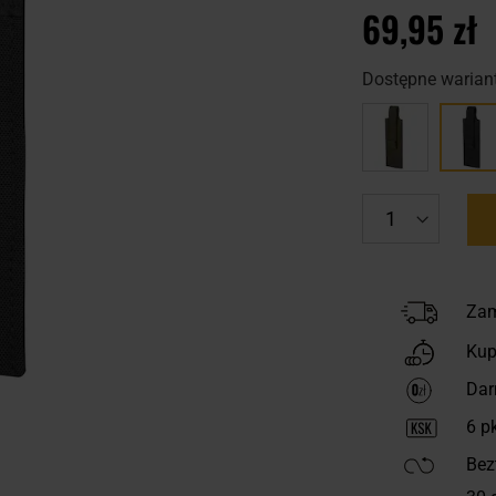
69,95 zł
Dostępne wariant
Zam
Kup
Dar
6
pk
Bez