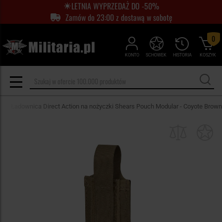
LETNIA WYPRZEDAŻ DO -50%
Zamów do 23:00 z dostawą w sobotę
0
KONTO
SCHOWEK
HISTORIA
KOSZYK
Ładownica Direct Action na nożyczki Shears Pouch Modular - Coyote Brown