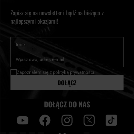
Zapisz się na newsletter i bądź na bieżąco z
najlepszymi okazjami!
Imię
Subskrybuj
nasz
newsletter:
Zapoznałem się z
polityką prywatności
DOŁĄCZ
DOŁĄCZ DO NAS
y
f
i
t
tt