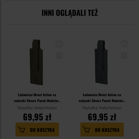
INNI OGLĄDALI TEŻ
Ładownica Direct Action na
Ładownica Direct Action na
nożyczki Shears Pouch Modular -
nożyczki Shears Pouch Modular -
Ranger Green
Shadow Grey
Wysyłka: Natychmiast
Wysyłka: Natychmiast
69,95 zł
69,95 zł
DO KOSZYKA
DO KOSZYKA