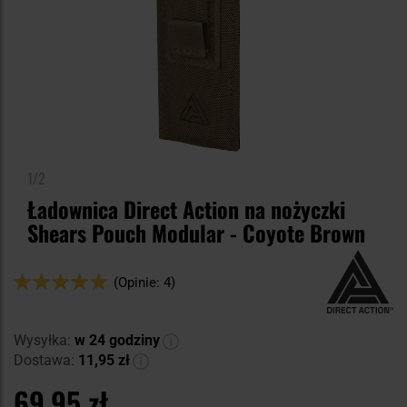
1/2
Ładownica Direct Action na nożyczki
Shears Pouch Modular - Coyote Brown
Ocena:
(Opinie: 4)
100
100
% of
Wysyłka:
w 24 godziny
Dostawa:
11,95 zł
69,95 zł