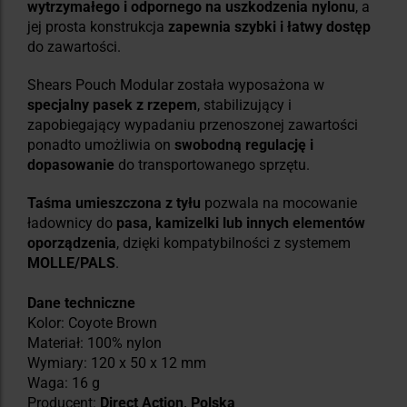
wytrzymałego i odpornego na uszkodzenia nylonu
, a
jej prosta konstrukcja
zapewnia szybki i łatwy dostęp
do zawartości.
Shears Pouch Modular została wyposażona w
specjalny pasek z rzepem
, stabilizujący i
zapobiegający wypadaniu przenoszonej zawartości
ponadto umożliwia on
swobodną regulację i
dopasowanie
do transportowanego sprzętu.
Taśma umieszczona z tyłu
pozwala na mocowanie
ładownicy do
pasa, kamizelki lub innych elementów
oporządzenia
, dzięki kompatybilności z systemem
MOLLE/PALS
.
Dane techniczne
Kolor: Coyote Brown
Materiał: 100% nylon
Wymiary: 120 x 50 x 12 mm
Waga: 16 g
Producent:
Direct Action, Polska