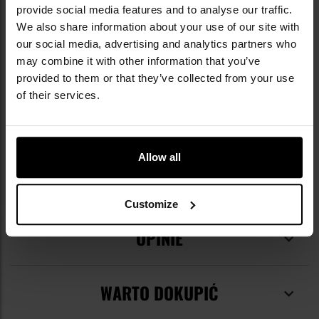
provide social media features and to analyse our traffic.
molle/pals
We also share information about your use of our site with
Kolor główny
Coyote Brown
our social media, advertising and analytics partners who
may combine it with other information that you’ve
Wymiary
120 x 50 x 12 mm
provided to them or that they’ve collected from your use
of their services.
Materiał główny
nylon
EAN
5908218736764
Kod producenta
24561_(PO-SRPM-
Allow all
CD5-CBR)
Producent
Direct Action
Customize
OPINIE
WARTO DOKUPIĆ