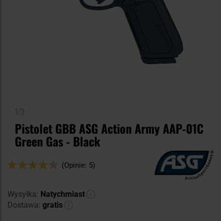
1/3
Pistolet GBB ASG Action Army AAP-01C
Green Gas - Black
Ocena:
(Opinie: 5)
88
100
% of
Wysyłka:
Natychmiast
Dostawa:
gratis