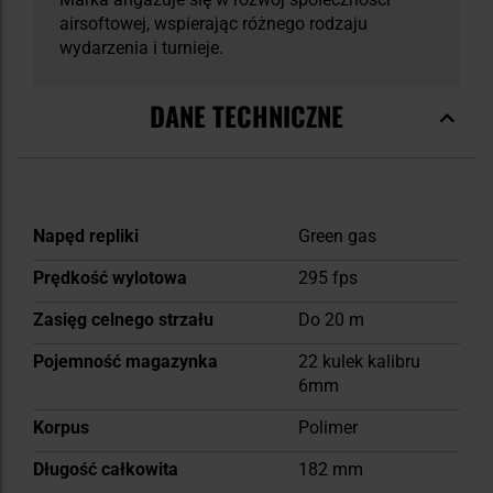
airsoftowej, wspierając różnego rodzaju
wydarzenia i turnieje.
DANE TECHNICZNE
Więcej
Napęd repliki
Green gas
informacji
Prędkość wylotowa
295 fps
Zasięg celnego strzału
Do 20 m
Pojemność magazynka
22 kulek kalibru
6mm
Korpus
Polimer
Długość całkowita
182 mm