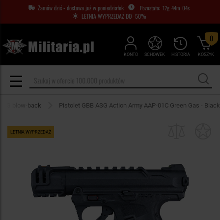
Zamów dziś - dostawa już w poniedziałek
12
g
44
m
03
s
LETNIA WYPRZEDAŻ DO -50%
0
KONTO
SCHOWEK
HISTORIA
KOSZYK
y ASG blow-back
Pistolet GBB ASG Action Army AAP-01C Green Gas - Black
LETNIA WYPRZEDAŻ