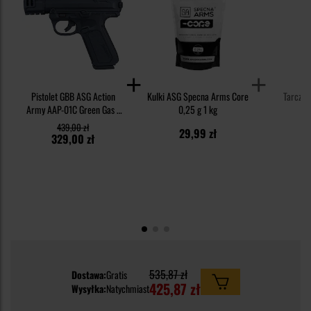
Pistolet GBB ASG Action
Kulki ASG Specna Arms Core
Tarcze S
Army AAP-01C Green Gas -
0,25 g 1 kg
Black
439,00 zł
29,99 zł
1
329,00 zł
535,87 zł
Dostawa:
Gratis
425,87 zł
Wysyłka:
Natychmiast