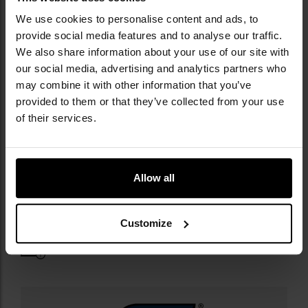
We use cookies to personalise content and ads, to
NAJWAŻNIEJSZE CECHY
provide social media features and to analyse our traffic.
We also share information about your use of our site with
korpus z wytrzymałego polimeru wzmacnianego
our social media, advertising and analytics partners who
włóknem szklanym
may combine it with other information that you’ve
obustronne manipulatory
provided to them or that they’ve collected from your use
selektor ognia z trybem semi i full auto
of their services.
magazynek o pojemności 22 kulek, kompatybilny z
G-Series (TM, WE, KJW, VFC)
gwint 14 mm CCW do montażu tłumików
górna i dolna szyna Picatinny na akcesoria
Allow all
światłowodowe przyrządy celownicze
Customize
Informacja o producencie i bezpieczeństwo