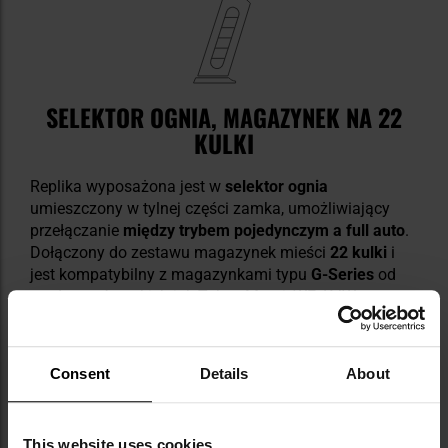
SELEKTOR OGNIA, MAGAZYNEK NA 22
KULKI
Replika wyposażona jest w
selektor ognia
umieszczony w tylnej części zamka, umożliwiający
przełączanie
między trybem pojedynczym a full auto
.
Dołączony do zestawu magazynek mieści
22 kulki
i
jest kompatybilny z magazynkami typu
G-Series
od
producentów takich jak Tokyo Marui, WE, KJW czy
VFC.
Consent
Details
About
This website uses cookies