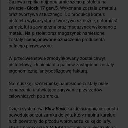
Gazowa replika najpopularniejszego pistoletu na
świecie -
Glock 17 gen.5
. Wykonana została z metalu
oraz tworzywa sztucznego. Do produkcji korpus
pistoletu wykorzystano tworzywo sztuczne, natomiast
zamek, lufa zewnętrzna oraz magazynek wykonano z
metalu. Na pistolet oraz magazynek naniesione
zostały
licencjonowane oznaczenia
producenta
palnego pierwowzoru.
W przeciwieństwie zmodyfikowany został chwyt
pistoletowy, żłobienia dla palców zastąpione zostały
ergonomiczną, antypoślizgową fakturą.
Na muszkę i szczerbinkę naniesione zostały białe
oznaczenia ułatwiające zgrywanie przyrządów
celowniczych po zmroku.
Dzięki systemowi
Blow Back
, każde ściągnięcie spustu
powoduje odrzut zamka do tyłu, który napina kurek, a
ruch powrotny do przodu wprowadza kulkę do lufy,
skąd z prędkością
374 FPS
zostanie ona wystrzelona