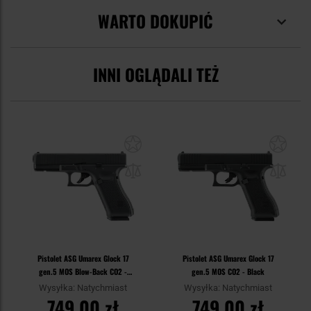
WARTO DOKUPIĆ
INNI OGLĄDALI TEŻ
Pistolet ASG Umarex Glock 17
Pistolet ASG Umarex Glock 17
gen.5 MOS Blow-Back CO2 -
gen.5 MOS CO2 - Black
Black
Wysyłka: Natychmiast
Wysyłka: Natychmiast
749,00 zł
749,00 zł