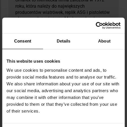
roku, która należy do największych
producentów wiatrówek, replik ASG i pistoletów
alarmowych na świecie. Marka zasłynęła z
wiernych replik broni palnej tworzonych na
licencjach takich gigantów jak Glock, Heckler &
Koch, Walther czy Beretta. W jej ofercie znajdują
Consent
Details
About
się także systemy treningowe T4E, amunicja,
akcesoria oraz sprzęt obronny. Umarex
wyróżnia się innowacjami, m.in. rewolucyjnymi
This website uses cookies
wiatrówkami CO2 i systemem Fast Action.
Dzięki globalnej dystrybucji produkty marki
We use cookies to personalise content and ads, to
dostępne są już w kilkudziesięciu krajach.
provide social media features and to analyse our traffic.
Pierwszy wielki sukces Umarex przyniosła
We also share information about your use of our site with
nietypowa replika rewolweru sprzedawana w
our social media, advertising and analytics partners who
zestawie stylizowanym na książkę o Sherlocku
may combine it with other information that you’ve
Holmesie - produkt, który sprzedawał się w
provided to them or that they’ve collected from your use
dziesiątkach tysięcy egzemplarzy rocznie.
of their services.
DANE TECHNICZNE