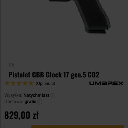
1/6
Pistolet GBB Glock 17 gen.5 CO2
Ocena:
(Opinie: 6)
100
100
% of
Wysyłka:
Natychmiast
Dostawa:
gratis
829,00 zł