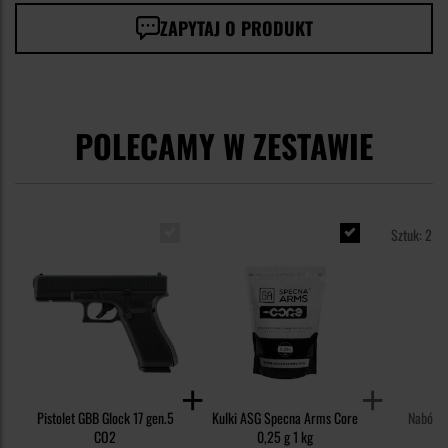
ZAPYTAJ O PRODUKT
POLECAMY W ZESTAWIE
Sztuk: 2
Pistolet GBB Glock 17 gen.5
Kulki ASG Specna Arms Core
Nabój CO
CO2
0,25 g 1 kg