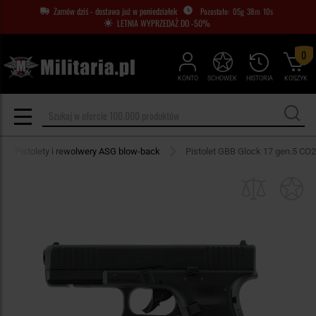
Zamów dziś - dostawa już w poniedziałek
05
g
38
m
09
s
LETNIA WYPRZEDAŻ DO -50%
0
KONTO
SCHOWEK
HISTORIA
KOSZYK
Pistolety i rewolwery ASG blow-back
Pistolet GBB Glock 17 gen.5 CO2