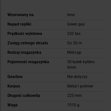
Więcej
Wzorowany na
Inne
informacji
Napęd repliki
Green gas
Prędkość wylotowa
320 fps
Zasięg celnego strzału
Do 30 m
Rodzaj magazynka
Mid-cap
Pojemność magazynka
30 kulek kalibru
6mm
Gearbox
Nie dotyczy
Korpus
Metal i polimer
Długość całkowita
225 mm
Waga
1010 g