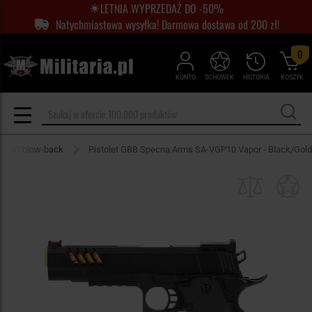
LETNIA WYPRZEDAŻ DO -50%
Natychmiastowa wysyłka! Darmowa dostawa od 200 zł!
0
KONTO
SCHOWEK
HISTORIA
KOSZYK
ry ASG blow-back
Pistolet GBB Specna Arms SA‑VGP10 Vapor - Black/Gold