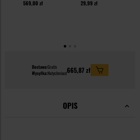
569,00 zł
29,99 zł
1
Dostawa:
Gratis
665,87 zł
Wysyłka:
Natychmiast
OPIS