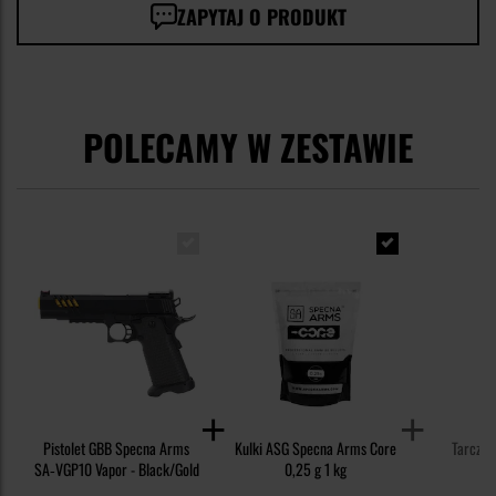
ZAPYTAJ O PRODUKT
POLECAMY W ZESTAWIE
Pistolet GBB Specna Arms
Kulki ASG Specna Arms Core
Tarcze S
SA‑VGP10 Vapor - Black/Gold
0,25 g 1 kg