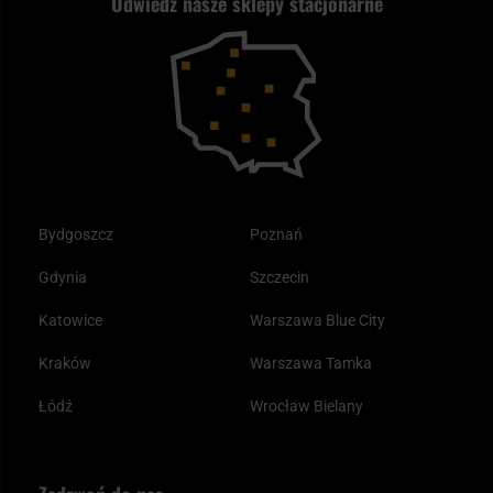
Odwiedź nasze sklepy stacjonarne
Kupony i kody rabatowe
Reklamacje i gwarancja
Bushcraft - co to jest i jak zacząć?
Outdoor
Tax Free
Plecak ewakuacyjny preppersa
Odzież
Bydgoszcz
Poznań
Gdynia
Szczecin
Katowice
Warszawa Blue City
Kraków
Warszawa Tamka
Łódź
Wrocław Bielany