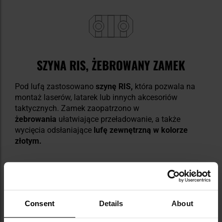
SZYNA RIS, ŻEBROWANY ZAMEK
Pod lufą zastosowano
szynę RIS,
która pozwala na
montaż laserów, latarek lub innych akcesoriów
taktycznych. Zamek zaopatrzono w
żebrowania
ułatwiające przeładowanie, a także
wycięcia odsłaniające
lufę zewnętrzną w kolorze
złotym.
Consent
Details
About