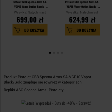
Pistolet GBB Specna Arms SA-
Pistolet GBB Specna Arms SA-
VGP19 Vapor Optics Ready -
VGP18 Vapor Optics Ready -
Black
Black
Wysyłka: Natychmiast
Wysyłka: Natychmiast
699,00 zł
624,99 zł
DO KOSZYKA
DO KOSZYKA
Produkt Pistolet GBB Specna Arms SA‑VGP10 Vapor -
Black/Gold znajduje się również w kategoriach:
Repliki ASG Specna Arms
Pistolety