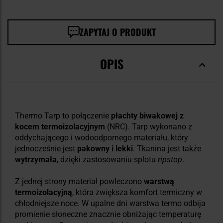
ZAPYTAJ O PRODUKT
OPIS
Thermo Tarp to połączenie
płachty biwakowej z
kocem termoizolacyjnym
(NRC). Tarp wykonano z
oddychającego i wodoodpornego materiału, który
jednocześnie jest
pakowny i lekki
. Tkanina jest także
wytrzymała
, dzięki zastosowaniu splotu
ripstop
.
Z jednej strony materiał powleczono
warstwą
termoizolacyjną
, która zwiększa komfort termiczny w
chłodniejsze noce. W upalne dni warstwa termo odbija
promienie słoneczne znacznie obniżając temperaturę