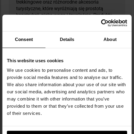
trekkingowe oraz różnorodne akcesoria
turystyczne, które wyróżniają się prostotą
konstrukcji, niską wagą i trwałością. Produkty
tworzone są z myślą o maksymalnej
funkcjonalności w terenie - łatwości
rozkładania, odporności na zmienne warunki
Consent
Details
About
pogodowe oraz kompaktowych rozmiarach po
spakowaniu. Marka zdobyła uznanie nie tylko w
Polsce, ale także na rynkach zagranicznych,
This website uses cookies
gdzie jej akcesoria często stanowią
podstawowy element ekwipunku pasjonatów
We use cookies to personalise content and ads, to
outdooru. Część produktów Bushmen
provide social media features and to analyse our traffic.
testowana była podczas ekstremalnych
We also share information about your use of our site with
ekspedycji - m.in. w tropikach i na pustyniach -
our social media, advertising and analytics partners who
co pozwoliło dopracować je w najdrobniejszych
may combine it with other information that you’ve
szczegółach i zyskać opinię niezawodnych w
provided to them or that they’ve collected from your use
każdych warunkach.
of their services.
DANE TECHNICZNE