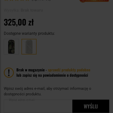
100
100
% of
Wysyłka:
Brak towaru
325,00 zł
Dostępne warianty produktu:
Brak w magazynie -
sprawdź produkty podobne
lub zapisz się na powiadomienie o dostępności
Wpisz swój adres e-mail, aby otrzymać informację o
dostępności produktu.
Wpisz adres e-mail
WYŚLIJ