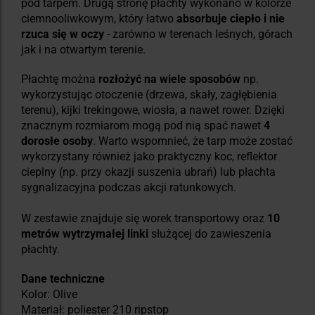
pod tarpem. Drugą stronę płachty wykonano w kolorze
ciemnooliwkowym, który łatwo
absorbuje ciepło i nie
rzuca się w oczy
- zarówno w terenach leśnych, górach
jak i na otwartym terenie.
Płachtę można
rozłożyć na wiele sposobów
np.
wykorzystując otoczenie (drzewa, skały, zagłębienia
terenu), kijki trekingowe, wiosła, a nawet rower. Dzięki
znacznym rozmiarom mogą pod nią spać nawet
4
dorosłe osoby
. Warto wspomnieć, że tarp może zostać
wykorzystany również jako praktyczny koc, reflektor
cieplny (np. przy okazji suszenia ubrań) lub płachta
sygnalizacyjna podczas akcji ratunkowych.
W zestawie znajduje się worek transportowy oraz
10
metrów wytrzymałej linki
służącej do zawieszenia
płachty.
Dane techniczne
Kolor: Olive
Materiał: poliester 210 ripstop