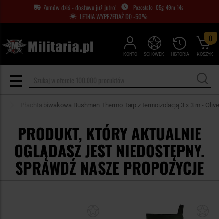
Zamów dziś - dostawa już jutro!
05
g
49
m
14
s
LETNIA WYPRZEDAŻ DO -50%
0
KONTO
SCHOWEK
HISTORIA
KOSZYK
y
Płachta biwakowa Bushmen Thermo Tarp z termoizolacją 3 x 3 m - Olive
PRODUKT, KTÓRY AKTUALNIE
OGLĄDASZ JEST NIEDOSTĘPNY.
SPRAWDŹ NASZE PROPOZYCJE