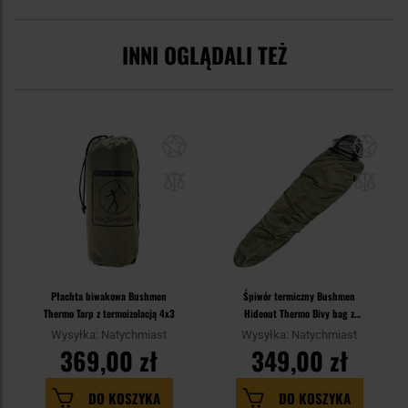
INNI OGLĄDALI TEŻ
Płachta biwakowa Bushmen
Śpiwór termiczny Bushmen
Thermo Tarp z termoizolacją 4x3
Hideout Thermo Bivy bag z
moskitierą - Olive
Wysyłka: Natychmiast
Wysyłka: Natychmiast
369,00 zł
349,00 zł
DO KOSZYKA
DO KOSZYKA