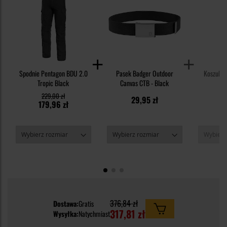
Spodnie Pentagon BDU 2.0
Pasek Badger Outdoor
Koszulka 
Tropic Black
Canvas CTB - Black
229,00 zł
29,95 zł
3
179,96 zł
376,84 zł
Dostawa:
Gratis
317,81 zł
Wysyłka:
Natychmiast