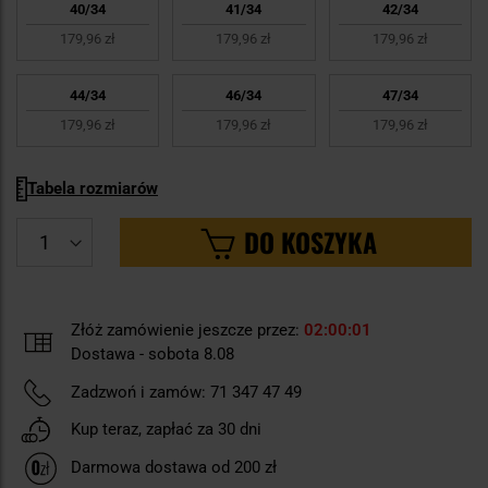
40/34
41/34
42/34
179,96 zł
179,96 zł
179,96 zł
44/34
46/34
47/34
179,96 zł
179,96 zł
179,96 zł
Tabela rozmiarów
DO KOSZYKA
Złóż zamówienie jeszcze przez:
02
00
00
Dostawa - sobota 8.08
Zadzwoń i zamów:
71 347 47 49
Kup teraz, zapłać za 30 dni
Darmowa dostawa od 200 zł