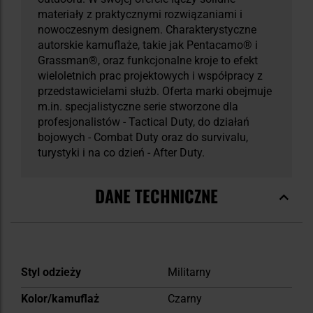
materiały z praktycznymi rozwiązaniami i
nowoczesnym designem. Charakterystyczne
autorskie kamuflaże, takie jak Pentacamo® i
Grassman®, oraz funkcjonalne kroje to efekt
wieloletnich prac projektowych i współpracy z
przedstawicielami służb. Oferta marki obejmuje
m.in. specjalistyczne serie stworzone dla
profesjonalistów - Tactical Duty, do działań
bojowych - Combat Duty oraz do survivalu,
turystyki i na co dzień - After Duty.
DANE TECHNICZNE
Więcej
Styl odzieży
Militarny
informacji
Kolor/kamuflaż
Czarny