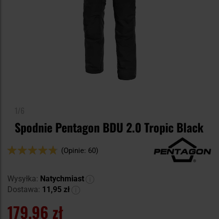
1/6
Spodnie Pentagon BDU 2.0 Tropic Black
Ocena:
(Opinie: 60)
94
100
% of
Wysyłka:
Natychmiast
Dostawa:
11,95 zł
179,96 zł