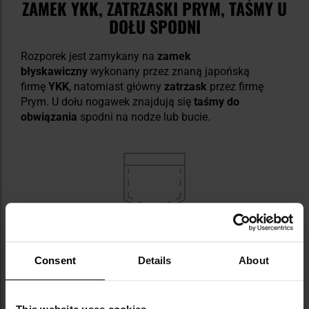
ZAMEK YKK, ZATRZASKI PRYM, TAŚMY U
DOŁU SPODNI
Rozporek jest zamykany na
zamek
błyskawiczny
wykonany przez znaną japońską
firmę
YKK
, natomiast główny
zatrzask
przez firmę
Prym. U dołu nogawek znajdują się
taśmy do
obwiązania
spodni na nodze lub bucie.
7 POJEMNYCH KIESZENI
Consent
Details
About
Spodnie wyposażone zostały w 7 kieszeni:
dwie biodrowe z przodu