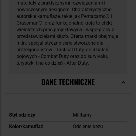
materiały z praktycznymi rozwiązaniami i
nowoczesnym designem. Charakterystyczne
autorskie kamuflaże, takie jak Pentacamo® i
Grassman®, oraz funkcjonalne kroje to efekt
wieloletnich prac projektowych i współpracy z
przedstawicielami służb. Oferta marki obejmuje
m.in. specjalistyczne serie stworzone dla
profesjonalistów - Tactical Duty, do działań
bojowych - Combat Duty oraz do survivalu,
turystyki i na co dzień - After Duty.
DANE TECHNICZNE
Więcej
Styl odzieży
Militarny
informacji
Kolor/kamuflaż
Odcienie beżu