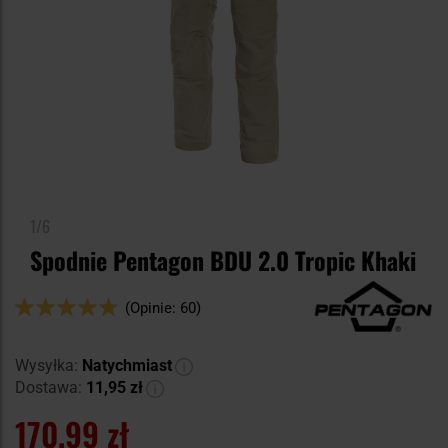
1/6
Spodnie Pentagon BDU 2.0 Tropic Khaki
Ocena:
(Opinie: 60)
94
100
% of
Wysyłka:
Natychmiast
Dostawa:
11,95 zł
170,99 zł