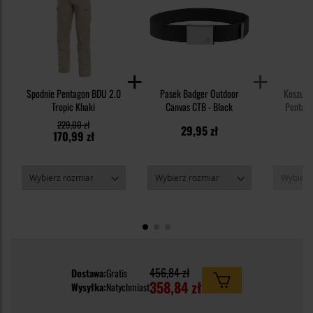
Spodnie Pentagon BDU 2.0
Pasek Badger Outdoor
Koszulk
Tropic Khaki
Canvas CTB - Black
Pentago
Ci
229,00 zł
1
29,95 zł
170,99 zł
8
456,84 zł
Dostawa:
Gratis
358,84 zł
Wysyłka:
Natychmiast