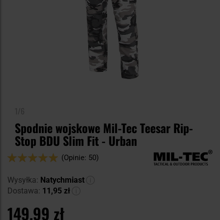
1/6
Spodnie wojskowe Mil-Tec Teesar Rip-
Stop BDU Slim Fit - Urban
Ocena:
(Opinie: 50)
98
100
% of
Wysyłka:
Natychmiast
Dostawa:
11,95 zł
149,99 zł