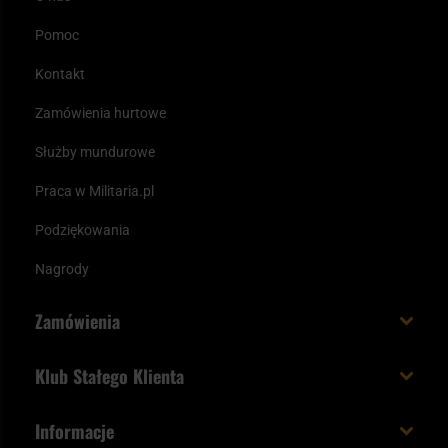
Pomoc
Kontakt
Zamówienia hurtowe
Służby mundurowe
Praca w Militaria.pl
Podziękowania
Nagrody
Zamówienia
Koszt i czas dostawy
Klub Stałego Klienta
Zamów do 23:00 - dostawa jutro!
Co zyskujesz z kontem KSK
Informacje
Paczka w weekend