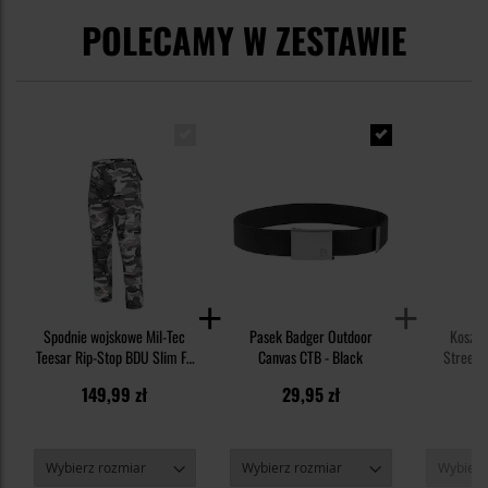
POLECAMY W ZESTAWIE
Spodnie wojskowe Mil-Tec
Pasek Badger Outdoor
Koszul
Teesar Rip-Stop BDU Slim Fit
Canvas CTB - Black
Streets
- Urban
149,99 zł
29,95 zł
4