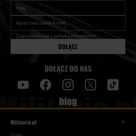
Imię
Subskrybuj
nasz
newsletter:
Zapoznałem się z
polityką prywatności
DOŁĄCZ
DOŁĄCZ DO NAS
y
f
i
t
tt
Blog
O nas