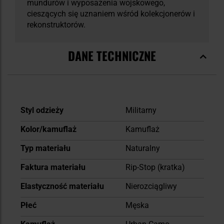
mundurów i wyposażenia wojskowego,
cieszących się uznaniem wśród kolekcjonerów i
rekonstruktorów.
DANE TECHNICZNE
Więcej
Styl odzieży
Militarny
informacji
Kolor/kamuflaż
Kamuflaż
Typ materiału
Naturalny
Faktura materiału
Rip-Stop (kratka)
Elastyczność materiału
Nierozciągliwy
Płeć
Męska