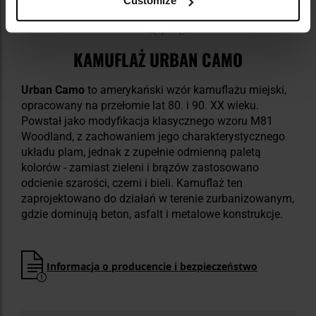
Customize
KAMUFLAŻ URBAN CAMO
Urban Camo
to amerykański wzór kamuflażu miejski,
opracowany na przełomie lat 80. i 90. XX wieku.
Powstał jako modyfikacja klasycznego wzoru M81
Woodland, z zachowaniem jego charakterystycznego
układu plam, jednak z zupełnie odmienną paletą
kolorów - zamiast zieleni i brązów zastosowano
odcienie szarości, czerni i bieli. Kamuflaż ten
zaprojektowano do działań w terenie zurbanizowanym,
gdzie dominują beton, asfalt i metalowe konstrukcje.
Informacja o producencie i bezpieczeństwo