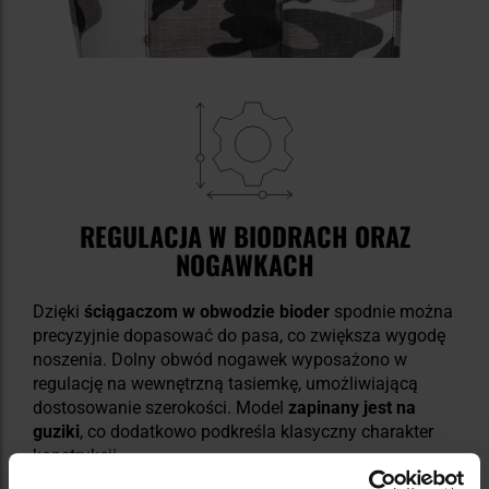
REGULACJA W BIODRACH ORAZ
NOGAWKACH
Dzięki
ściągaczom w obwodzie bioder
spodnie można
precyzyjnie dopasować do pasa, co zwiększa wygodę
noszenia. Dolny obwód nogawek wyposażono w
regulację na wewnętrzną tasiemkę, umożliwiającą
dostosowanie szerokości. Model
zapinany jest na
guziki
, co dodatkowo podkreśla klasyczny charakter
konstrukcji.