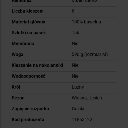
Kamuflaż
Urban Camo
Liczba kieszeni
6
Materiał główny
100% bawełna
Szlufki na pasek
Tak
Membrana
Nie
Waga
590 g (rozmiar M)
Kieszenie na nakolanniki
Nie
Wodoodporność
Nie
Krój
Luźny
Sezon
Wiosna, Jesień
Zapięcie rozporka
Guziki
Kod producenta
11853122-