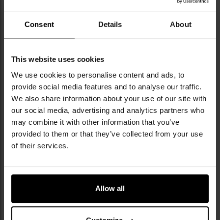
Consent
Details
About
This website uses cookies
NAJWAŻNIEJSZE CECHY
We use cookies to personalise content and ads, to
provide social media features and to analyse our traffic.
inspirowane krojem BDU
We also share information about your use of our site with
wykonane z trwałej bawełny Rip-Stop o gramaturze
our social media, advertising and analytics partners who
220 g/m2
may combine it with other information that you’ve
wzmocnienia na kolanach i pośladkach
provided to them or that they’ve collected from your use
sześć kieszeni: dwie boczne, dwie tylne z patkami,
of their services.
dwie cargo z patkami
regulacja w pasie i u dołu nogawek
rozporek zapinany na guziki
Allow all