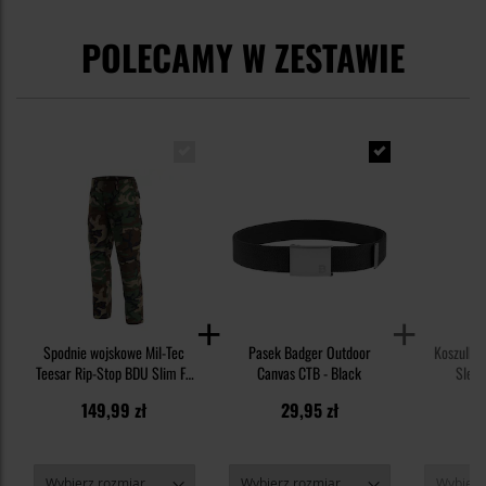
POLECAMY W ZESTAWIE
Spodnie wojskowe Mil-Tec
Pasek Badger Outdoor
Koszulka 
Teesar Rip-Stop BDU Slim Fit
Canvas CTB - Black
Sleev
- Woodland
149,99 zł
29,95 zł
3