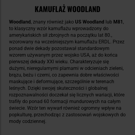
KAMUFLAŻ WOODLAND
Woodland
, znany również jako
US Woodland
lub
M81
,
to klasyczny wzór kamuflażu wprowadzony do
amerykańskich sił zbrojnych na początku lat 80.,
wzorowany na wcześniejszym kamuflażu ERDL. Przez
ponad dwie dekady pozostawał standardowym
wzorem używanym przez wojsko USA, aż do końca
pierwszej dekady XXI wieku. Charakteryzuje się
dużymi, nieregularnymi plamami w odcieniach zieleni,
brązu, beżu i czerni, co zapewnia dobre właściwości
maskujące i deformujące, szczególnie w terenach
leśnych. Dzięki swojej skuteczności i globalnej
rozpoznawalności doczekał się licznych wariacji, które
trafiły do ponad 60 formacji mundurowych na całym
świecie. Wzór ten wywarł również ogromny wpływ na
popkulturę, przechodząc z zastosowań wojskowych do
mody codziennej.