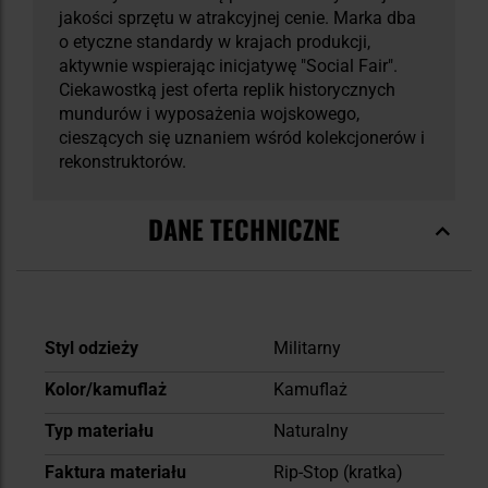
jakości sprzętu w atrakcyjnej cenie. Marka dba
o etyczne standardy w krajach produkcji,
aktywnie wspierając inicjatywę "Social Fair".
Ciekawostką jest oferta replik historycznych
mundurów i wyposażenia wojskowego,
cieszących się uznaniem wśród kolekcjonerów i
rekonstruktorów.
DANE TECHNICZNE
Więcej
Styl odzieży
Militarny
informacji
Kolor/kamuflaż
Kamuflaż
Typ materiału
Naturalny
Faktura materiału
Rip-Stop (kratka)