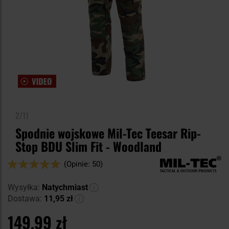
2/11
Spodnie wojskowe Mil-Tec Teesar Rip-
Stop BDU Slim Fit - Woodland
Ocena:
(Opinie: 50)
98
100
% of
Wysyłka:
Natychmiast
Dostawa:
11,95 zł
149,99 zł