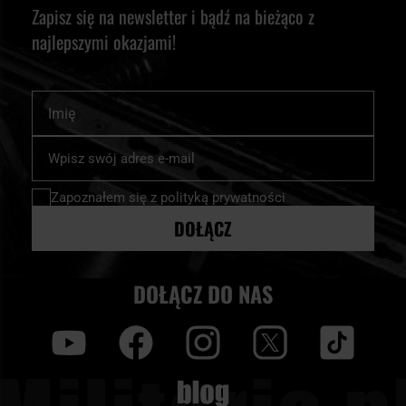
Zapisz się na newsletter i bądź na bieżąco z
najlepszymi okazjami!
Imię
Subskrybuj
nasz
newsletter:
Zapoznałem się z
polityką prywatności
DOŁĄCZ
DOŁĄCZ DO NAS
y
f
i
t
tt
Blog