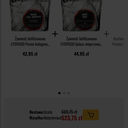
Żywność liofilizowana
Żywność liofilizowana
Kuchenka 
LYOFOOD Penne bolognese
LYOFOOD Gulasz wieprzowy z
Pocket Sto
95 g/400 kcal
kaszą 112 g/447 kcal
paliw
42,95 zł
44,95 zł
6
669,75 zł
Dostawa:
Gratis
523,75 zł
Wysyłka:
Natychmiast