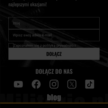
najlepszymi okazjami!
Imię
Subskrybuj
nasz
newsletter:
Zapoznałem się z
polityką prywatności
DOŁĄCZ
DOŁĄCZ DO NAS
y
f
i
t
tt
Blog