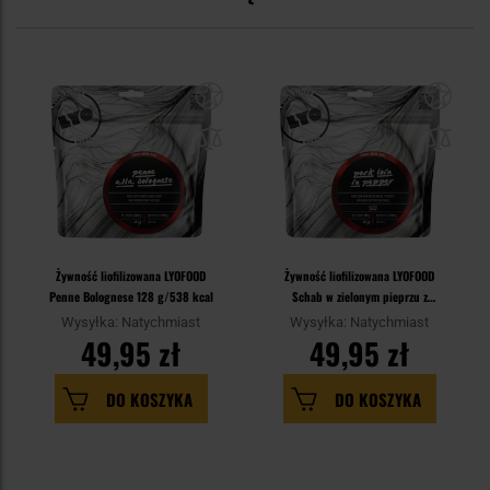
Żywność liofilizowana LYOFOOD
Żywność liofilizowana LYOFOOD
Penne Bolognese 128 g/538 kcal
Schab w zielonym pieprzu z
ziemniakami 92 g/386 kcal
Wysyłka: Natychmiast
Wysyłka: Natychmiast
49,95 zł
49,95 zł
DO KOSZYKA
DO KOSZYKA