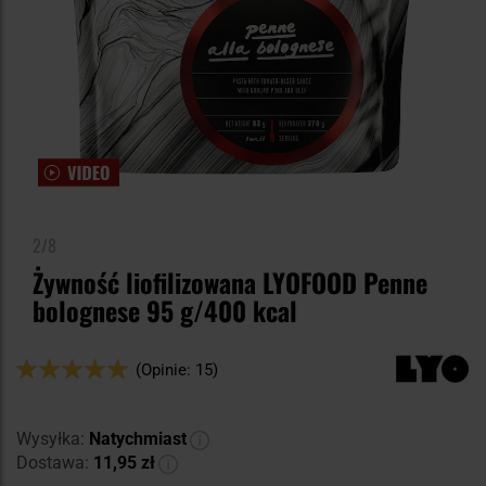
2/8
Żywność liofilizowana LYOFOOD Penne
bolognese 95 g/400 kcal
Ocena:
(Opinie: 15)
100
100
% of
Wysyłka:
Natychmiast
Dostawa:
11,95 zł