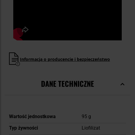
Informacja o producencie i bezpieczeństwo
DANE TECHNICZNE
Więcej
Wartość jednostkowa
95 g
informacji
Typ żywności
Liofilizat