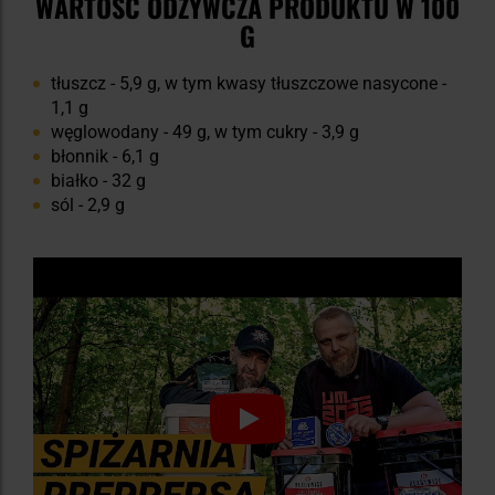
WARTOŚĆ ODŻYWCZA PRODUKTU W 100
G
tłuszcz - 5,9 g, w tym kwasy tłuszczowe nasycone -
1,1 g
węglowodany - 49 g, w tym cukry - 3,9 g
błonnik - 6,1 g
białko - 32 g
sól - 2,9 g