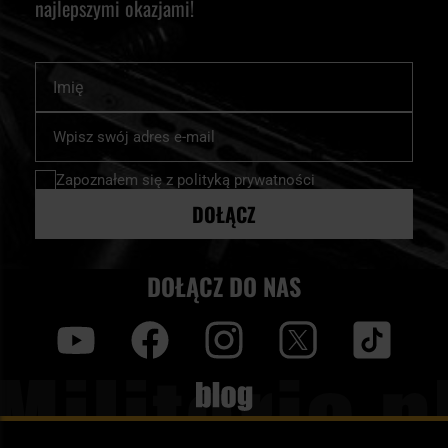
najlepszymi okazjami!
Imię
Subskrybuj
nasz
newsletter:
Zapoznałem się z
polityką prywatności
DOŁĄCZ
DOŁĄCZ DO NAS
y
f
i
t
tt
Blog