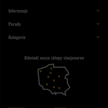
Zamów do 23:00 - dostawa jutro!
Co zyskujesz z kontem KSK
Informacje
Paczka w weekend
Jak wykorzystać punkty KSK
Regulamin
Status zamówienia
Porady
Unboxing Militaria.pl
Cookies
Sposoby płatności
Polecane śpiwory na wiosnę
Logowanie
Kategorie
Polityka prywatności
Wysyłka za granicę
Jak wybrać replikę ASG?
Strzelectwo
Nasz asortyment a prawo
Zwroty
ASG czy wiatrówka - co wybrać?
Odwiedź nasze sklepy stacjonarne
Samoobrona
Kupony i kody rabatowe
Reklamacje i gwarancja
Bushcraft - co to jest i jak zacząć?
Outdoor
Tax Free
Plecak ewakuacyjny preppersa
Odzież