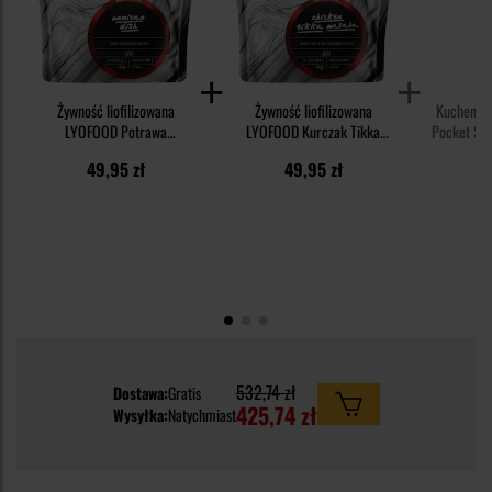
Żywność liofilizowana
Żywność liofilizowana
Kuchenka 
LYOFOOD Potrawa
LYOFOOD Kurczak Tikka
Pocket Sto
meksykańska 111 g/431 kcal
masala 128 g/574 kcal
paliw
49,95 zł
49,95 zł
6
532,74 zł
Dostawa:
Gratis
425,74 zł
Wysyłka:
Natychmiast