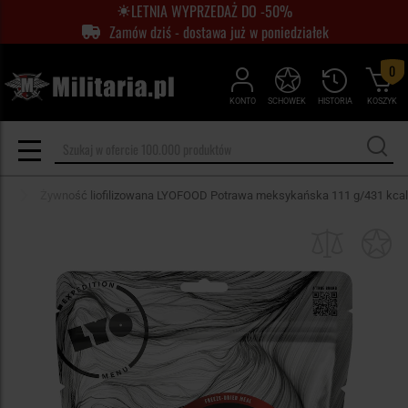
LETNIA WYPRZEDAŻ DO -50%
Zamów dziś - dostawa już w poniedziałek
0
KONTO
SCHOWEK
HISTORIA
KOSZYK
na
Żywność liofilizowana LYOFOOD Potrawa meksykańska 111 g/431 kcal