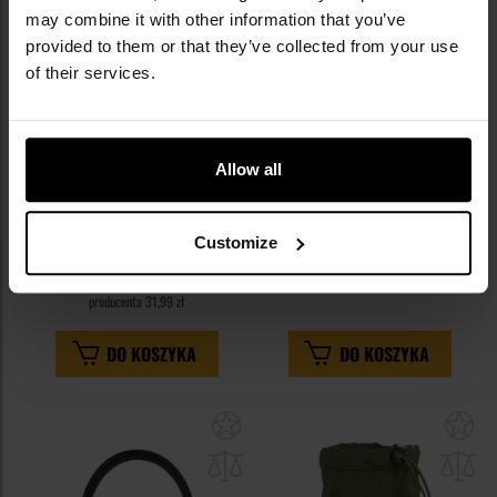
may combine it with other information that you’ve
provided to them or that they’ve collected from your use
of their services.
KOŃCÓWKA SERII
KOŃCÓWKA SERII
Pokrowiec na manierkę Mil-Tec
Pokrowiec na butelkę Camo
Allow all
MOLLE British Style - Black
Military Gear - Czarny
Wysyłka:
Natychmiast
Wysyłka:
Natychmiast
Customize
27,95 zł
39,95 zł
Sugerowana cena
producenta
31,99 zł
DO KOSZYKA
DO KOSZYKA
Dodaj
Do
do
do
schowka
sc