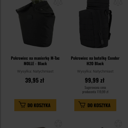
schowka
sc
Pokrowiec na manierkę M-Tac
Pokrowiec na butelkę Condor
MOLLE - Black
H2O Black
Wysyłka:
Natychmiast
Wysyłka:
Natychmiast
39,95 zł
99,99 zł
Sugerowana cena
producenta
119,99 zł
DO KOSZYKA
DO KOSZYKA
Dodaj
Do