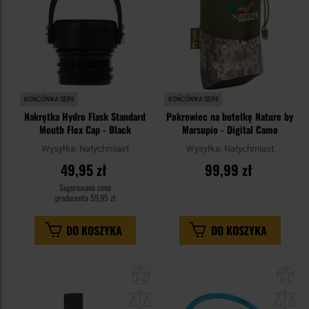
KOŃCÓWKA SERII
KOŃCÓWKA SERII
Nakrętka Hydro Flask Standard
Pokrowiec na butelkę Nature by
Mouth Flex Cap - Black
Marsupio - Digital Camo
Wysyłka:
Natychmiast
Wysyłka:
Natychmiast
49,95 zł
99,99 zł
Sugerowana cena
producenta
59,95 zł
DO KOSZYKA
DO KOSZYKA
Dodaj
Do
do
do
schowka
sc