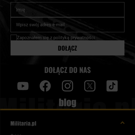
Imię
Subskrybuj
nasz
newsletter:
Zapoznałem się z
polityką prywatności
DOŁĄCZ
DOŁĄCZ DO NAS
y
f
i
t
tt
Blog