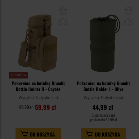
Dodaj
Do
do
do
schowka
sc
PROMOCJA
Pokrowiec na butelkę Brandit
Pokrowiec na butelkę Brandit
Bottle Holder II - Coyote
Bottle Holder I - Olive
Wysyłka:
Natychmiast
Wysyłka:
Natychmiast
59,99 zł
44,99 zł
89,99 zł
Sugerowana cena
producenta
59,99 zł
DO KOSZYKA
DO KOSZYKA