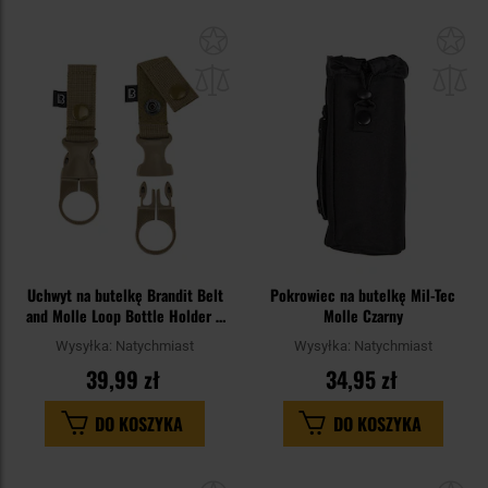
Dodaj
Do
do
do
schowka
sc
Uchwyt na butelkę Brandit Belt
Pokrowiec na butelkę Mil-Tec
and Molle Loop Bottle Holder 2
Molle Czarny
szt. - Coyote
Wysyłka:
Natychmiast
Wysyłka:
Natychmiast
39,99 zł
34,95 zł
DO KOSZYKA
DO KOSZYKA