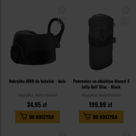
Dodaj
Do
do
do
schowka
sc
Nakrętka ION8 do butelek - duża
Pokrowiec na obiektyw Hazard 4
Jelly Roll Slim - Black
Wysyłka:
Natychmiast
Wysyłka:
Natychmiast
34,95 zł
199,99 zł
DO KOSZYKA
DO KOSZYKA
Dodaj
Do