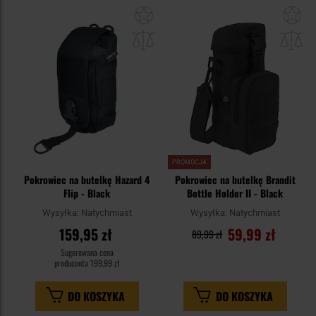
Dodaj
Do
do
do
schowka
sc
PROMOCJA
Pokrowiec na butelkę Hazard 4
Pokrowiec na butelkę Brandit
Flip - Black
Bottle Holder II - Black
Wysyłka:
Natychmiast
Wysyłka:
Natychmiast
159,95 zł
59,99 zł
89,99 zł
Sugerowana cena
producenta
199,99 zł
DO KOSZYKA
DO KOSZYKA