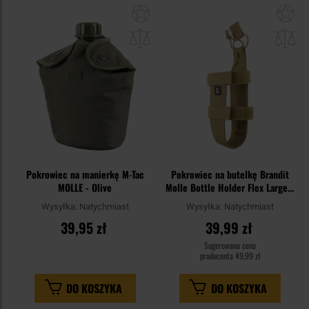
Dodaj
Do
do
do
schowka
sc
Pokrowiec na manierkę M-Tac
Pokrowiec na butelkę Brandit
MOLLE - Olive
Molle Bottle Holder Flex Large -
Coyote
Wysyłka:
Natychmiast
Wysyłka:
Natychmiast
39,95 zł
39,99 zł
Sugerowana cena
producenta
49,99 zł
DO KOSZYKA
DO KOSZYKA