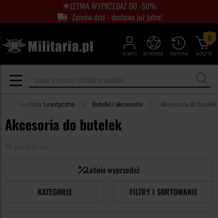
LETNIA WYPRZEDAŻ DO -50%
Zamów dziś - dostawa już jutro!
0
KONTO
SCHOWEK
HISTORIA
KOSZYK
a
Kuchnia turystyczna
Butelki i akcesoria
Akcesoria do butelek
Akcesoria do butelek
56 produktów
Letnia wyprzedaż
KATEGORIE
FILTRY I SORTOWANIE