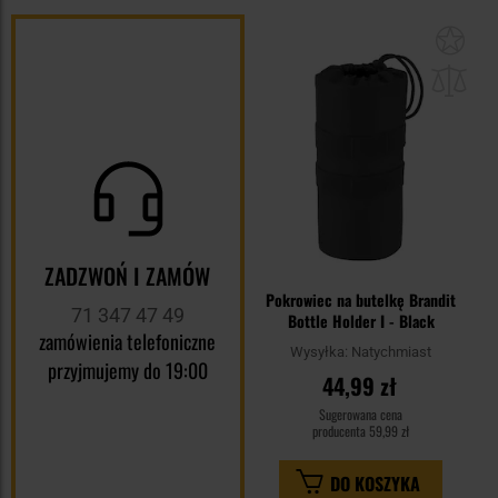
Dod
do
sc
ZADZWOŃ I ZAMÓW
Pokrowiec na butelkę Brandit
71 347 47 49
Bottle Holder I - Black
zamówienia telefoniczne
Wysyłka:
Natychmiast
przyjmujemy do 19:00
44,99 zł
Sugerowana cena
producenta
59,99 zł
DO KOSZYKA