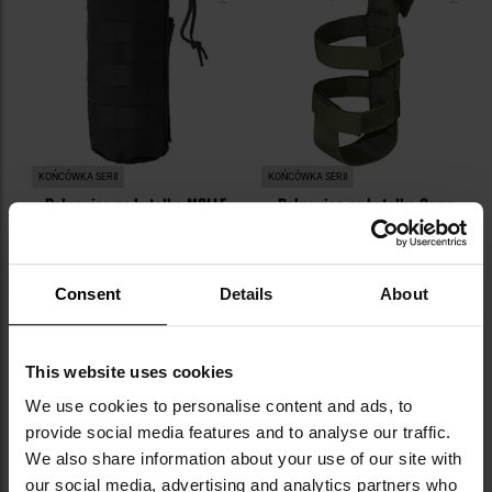
KOŃCÓWKA SERII
KOŃCÓWKA SERII
Pokrowiec na butelkę MOLLE
Pokrowiec na butelkę Camo
Texar - Black
Military Gear - Zielony
Wysyłka:
Natychmiast
Wysyłka:
Natychmiast
40,95 zł
39,95 zł
Consent
Details
About
DO KOSZYKA
DO KOSZYKA
This website uses cookies
Dodaj
Do
We use cookies to personalise content and ads, to
do
do
provide social media features and to analyse our traffic.
schowka
sc
We also share information about your use of our site with
our social media, advertising and analytics partners who