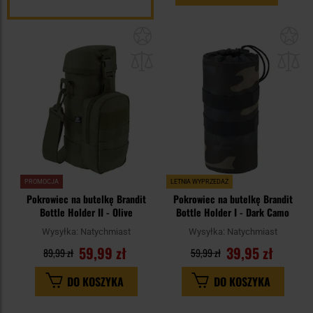
Dodaj
Do
do
do
schowka
sc
PROMOCJA
LETNIA WYPRZEDAŻ
Pokrowiec na butelkę Brandit
Pokrowiec na butelkę Brandit
Bottle Holder II - Olive
Bottle Holder I - Dark Camo
Wysyłka:
Natychmiast
Wysyłka:
Natychmiast
59,99 zł
39,95 zł
89,99 zł
59,99 zł
DO KOSZYKA
DO KOSZYKA