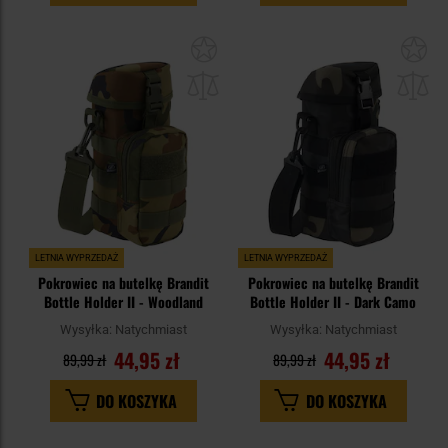
Dodaj
Do
do
do
schowka
sc
LETNIA WYPRZEDAŻ
LETNIA WYPRZEDAŻ
Pokrowiec na butelkę Brandit
Pokrowiec na butelkę Brandit
Bottle Holder II - Woodland
Bottle Holder II - Dark Camo
Wysyłka:
Natychmiast
Wysyłka:
Natychmiast
44,95 zł
44,95 zł
89,99 zł
89,99 zł
DO KOSZYKA
DO KOSZYKA