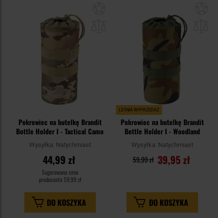
Dodaj
Do
do
do
schowka
sc
LETNIA WYPRZEDAŻ
Pokrowiec na butelkę Brandit
Pokrowiec na butelkę Brandit
Bottle Holder I - Tactical Camo
Bottle Holder I - Woodland
Wysyłka:
Natychmiast
Wysyłka:
Natychmiast
44,99 zł
39,95 zł
59,99 zł
Sugerowana cena
producenta
59,99 zł
DO KOSZYKA
DO KOSZYKA