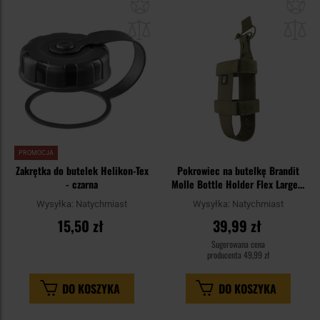
Dodaj
Do
do
do
schowka
sc
PROMOCJA
Zakrętka do butelek Helikon-Tex
Pokrowiec na butelkę Brandit
- czarna
Molle Bottle Holder Flex Large -
Olive
Wysyłka:
Natychmiast
Wysyłka:
Natychmiast
15,50 zł
39,99 zł
Sugerowana cena
producenta
49,99 zł
DO KOSZYKA
DO KOSZYKA