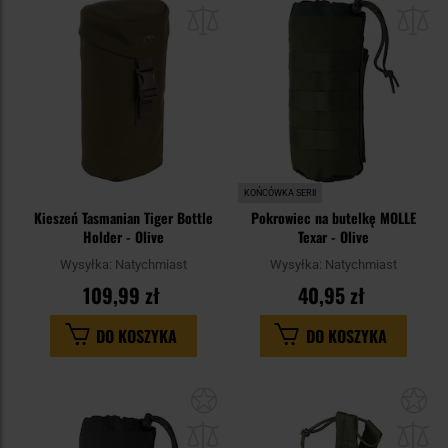
do
do
schowka
sc
KOŃCÓWKA SERII
Kieszeń Tasmanian Tiger Bottle
Pokrowiec na butelkę MOLLE
Holder - Olive
Texar - Olive
Wysyłka:
Natychmiast
Wysyłka:
Natychmiast
109,99 zł
40,95 zł
DO KOSZYKA
DO KOSZYKA
Dodaj
Do
do
do
schowka
sc