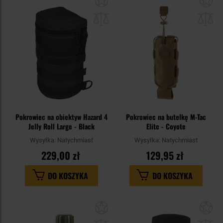
do
do
schowka
sc
Pokrowiec na obiektyw Hazard 4
Pokrowiec na butelkę M-Tac
Jelly Roll Large - Black
Elite - Coyote
Wysyłka:
Natychmiast
Wysyłka:
Natychmiast
229,00 zł
129,95 zł
DO KOSZYKA
DO KOSZYKA
Dodaj
Do
do
do