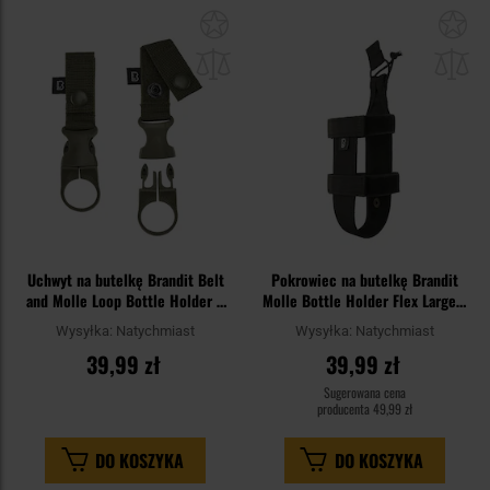
Dodaj
Do
do
do
schowka
sc
Uchwyt na butelkę Brandit Belt
Pokrowiec na butelkę Brandit
and Molle Loop Bottle Holder 2
Molle Bottle Holder Flex Large -
szt. - Olive
Black
Wysyłka:
Natychmiast
Wysyłka:
Natychmiast
39,99 zł
39,99 zł
Sugerowana cena
producenta
49,99 zł
DO KOSZYKA
DO KOSZYKA