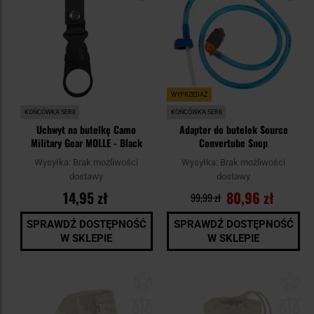
WYPRZEDAŻ
KOŃCÓWKA SERII
KOŃCÓWKA SERII
Uchwyt na butelkę Camo
Adapter do butelek Source
Military Gear MOLLE - Black
Convertube Snep
Wysyłka:
Brak możliwości
Wysyłka:
Brak możliwości
dostawy
dostawy
14,95 zł
80,96 zł
99,99 zł
SPRAWDŹ DOSTĘPNOŚĆ
SPRAWDŹ DOSTĘPNOŚĆ
W SKLEPIE
W SKLEPIE
Dodaj
Do
do
do
schowka
sc