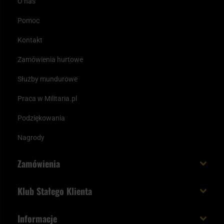
O nas
Pomoc
Kontakt
Zamówienia hurtowe
Służby mundurowe
Praca w Militaria.pl
Podziękowania
Nagrody
Zamówienia
Koszt i czas dostawy
Klub Stałego Klienta
Zamów do 23:00 - dostawa jutro!
Co zyskujesz z kontem KSK
Informacje
Paczka w weekend