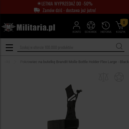
LETNIA WYPRZEDAŻ DO -50%
Zamów dziś - dostawa już jutro!
0
KONTO
SCHOWEK
HISTORIA
KOSZYK
butelki
Pokrowiec na butelkę Brandit Molle Bottle Holder Flex Large - Black