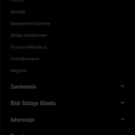
Pomoc
Kontakt
Zamówienia hurtowe
Służby mundurowe
Praca w Militaria.pl
Podziękowania
Nagrody
Zamówienia
Koszt i czas dostawy
Klub Stałego Klienta
Zamów do 23:00 - dostawa jutro!
Co zyskujesz z kontem KSK
Informacje
Paczka w weekend
Jak wykorzystać punkty KSK
Regulamin
Status zamówienia