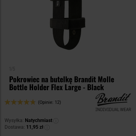
1/5
Pokrowiec na butelkę Brandit Molle
Bottle Holder Flex Large - Black
Ocena:
(Opinie: 12)
94
100
% of
Wysyłka:
Natychmiast
Dostawa:
11,95 zł