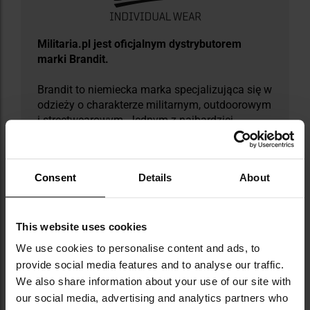
​Militaria.pl jest oficjalnym dystrybutorem
marki Brandit.
Brandit to niemiecka marka specjalizująca się w
odzieży o charakterze militarnym, outdoorowym
i streetwearowym. Jednym z najbardziej
rozpoznawalnych produktów marki jest kultowa
kurtka M65, inspirowana oryginalnym wzorem
amerykańskiej armii z lat 60-tych. W ofercie
Consent
Details
About
znajdują się także funkcjonalne akcesoria,
plecaki, torby i dodatki w szerokiej gamie
kolorów oraz nowoczesnych kamuflaży.
This website uses cookies
DANE TECHNICZNE
We use cookies to personalise content and ads, to
provide social media features and to analyse our traffic.
We also share information about your use of our site with
our social media, advertising and analytics partners who