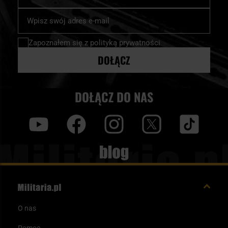
Subskrybuj
nasz
newsletter:
Zapoznałem się z
polityką prywatności
DOŁĄCZ
DOŁĄCZ DO NAS
y
f
i
t
tt
Blog
O nas