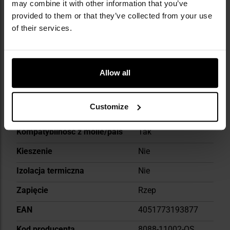
may combine it with other information that you’ve
Więcej
Kolor/kamuflaż
Czarny
provided to them or that they’ve collected from your use
informacji
of their services.
Kolor główny
Black
Materiał główny
polipropylen
Materiał dodatkowy
Poliester 600D
Allow all
Materiał dodatkowy
elastodien
Customize
Waga
65 g
Kompatybilność z molle/pals
Tak
Kieszenie
Nie
Izolacja termiczna
Nie
Zapięcie
Rzep
EAN
4051773193877
Kod producenta
8088-11002-OS