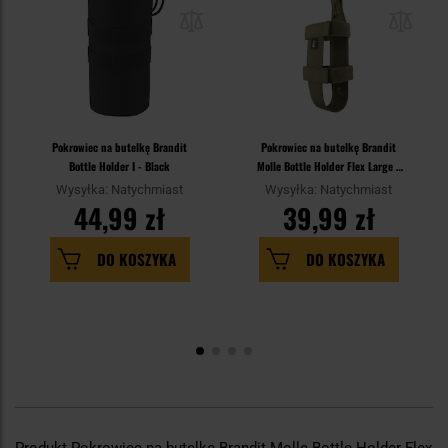
Pokrowiec na butelkę Brandit
Pokrowiec na butelkę Brandit
Bottle Holder I - Black
Molle Bottle Holder Flex Large -
Olive
Wysyłka: Natychmiast
Wysyłka: Natychmiast
44,99 zł
39,99 zł
DO KOSZYKA
DO KOSZYKA
Produkt Pokrowiec na butelkę Brandit Molle Bottle Holder Flex