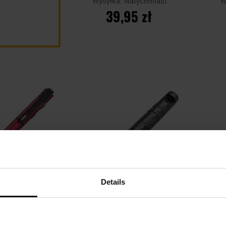
Wysyłka:
Natychmiast
W
39,95 zł
DO KOSZYKA
Dodaj
Dodaj
Porównaj
Porówn
do
do
schowka
schowka
Details
LET
is Olight O'Pen 3
Długopis taktyczny Schrade
Marke
 120 lumenów
Survival Tactical Pen