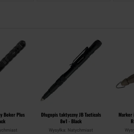
Dodaj
Dodaj
do
do
schowka
schowka
ny Boker Plus
Długopis taktyczny JB Tacticals
Marker 
ack
8w1 - Black
R
ychmiast
Wysyłka:
Natychmiast
Wys