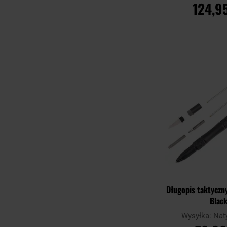
124,95
DO KOSZ
Porównaj
Długopis taktyczny
Blac
Wysyłka:
Nat