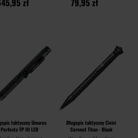
645,95 zł
79,95 zł
O KOSZYKA
DO KOSZYKA
Dodaj
Doda
Porównaj
do
do
schowka
scho
gopis taktyczny Umarex
Długopis taktyczny Civivi
Perfecta TP III LED
Coronet Titan - Black