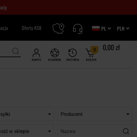
botę
zacja
Oferty KSK
PL
PLN
0,00 zł
0
KONTO
SCHOWEK
HISTORIA
KOSZYK
syłki
Producent
Nazwa:
Filtr
ość w sklepie