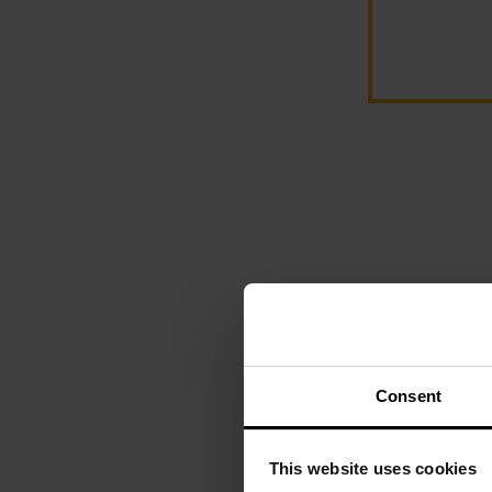
Consent
PERSONALIZACJA
Latarka długop
This website uses cookies
Wine Red -