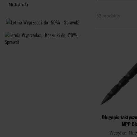
Notatniki
52 produkty
Długopis taktycz
MPP Bl
Wysyłka:
Nat