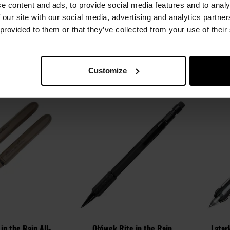
e content and ads, to provide social media features and to analy
Natychmiast
Wysyłka:
w 24 godziny
W
 our site with our social media, advertising and analytics partn
00 zł
171,00 zł
39
 provided to them or that they’ve collected from your use of their
producenta
399,00 zł
Sugerowana cena producenta
180,00 zł
SZYKA
DO KOSZYKA
Customize
Dodaj
Dodaj
Porównaj
Porówn
do
do
schowka
schowka
in the Rain All-
Ołówek Rite in the Rain
Latar