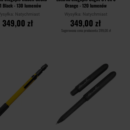
1 Black - 130 lumenów
Orange - 120 lumenów
ysyłka:
Natychmiast
Wysyłka:
Natychmiast
349,00 zł
349,00 zł
Sugerowana cena producenta
399,00 zł
DO KOSZYKA
DO KOSZYKA
Dodaj
Doda
aj
Porównaj
do
do
schowka
scho