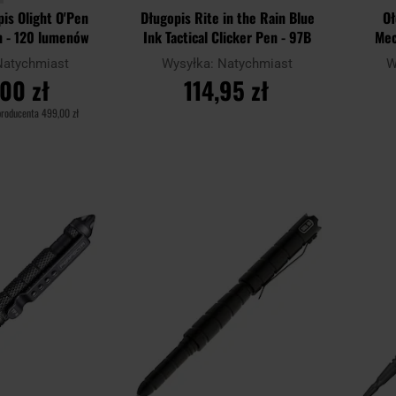
pis Olight O'Pen
Długopis Rite in the Rain Blue
Oł
n - 120 lumenów
Ink Tactical Clicker Pen - 97B
Mec
Natychmiast
Wysyłka:
Natychmiast
W
00 zł
114,95 zł
producenta
499,00 zł
SZYKA
DO KOSZYKA
Dodaj
Dodaj
Porównaj
Porówn
do
do
schowka
schowka