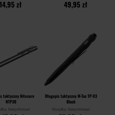
14,95 zł
49,95 zł
O KOSZYKA
DO KOSZYKA
Dodaj
Dodaj
Porównaj
do
do
schowka
schowk
s taktyczny Nitecore
Długopis taktyczny M-Tac TP-93
NTP30
Black
yłka:
Natychmiast
Wysyłka:
Natychmiast