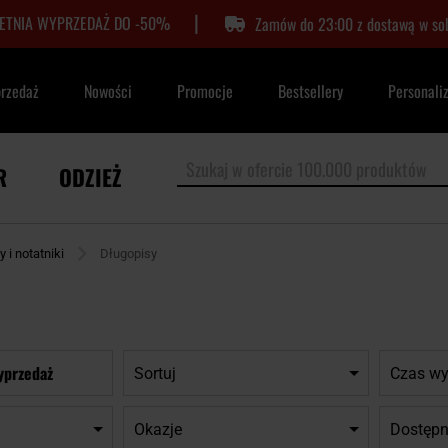
|
LETNIA WYPRZEDAŻ DO -50%
Zamów do 23:00 z dostawą w so
przedaż
Nowości
Promocje
Bestsellery
Personali
R
ODZIEŻ
 i notatniki
Długopisy
yprzedaż
Sortuj
Czas wy
Okazje
Dostępn