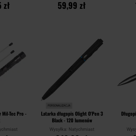
 zł
59,99 zł
YKA
DO KOSZYKA
D
Dodaj
Dodaj
Porównaj
Porównaj
do
do
schowka
schowka
PERSONALIZACJA
 Mil-Tec Pro -
Latarka długopis Olight O'Pen 3
Długopi
k
Black - 120 lumenów
ychmiast
Wysyłka:
Natychmiast
Wys