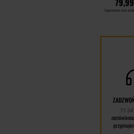
79,99
Sugerowana cena pro
DO KOSZ
Porównaj
ZADZWOŃ
71 34
zamówienia
przyjmuje