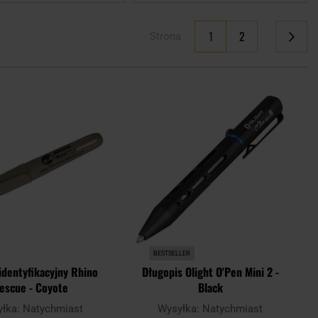
Aktualnie czytasz stronę
1
2
Strona
Strona
Strona
Następne
Dodaj
Doda
do
do
schowka
scho
BESTSELLER
identyfikacyjny Rhino
Długopis Olight O'Pen Mini 2 -
escue - Coyote
Black
yłka:
Natychmiast
Wysyłka:
Natychmiast