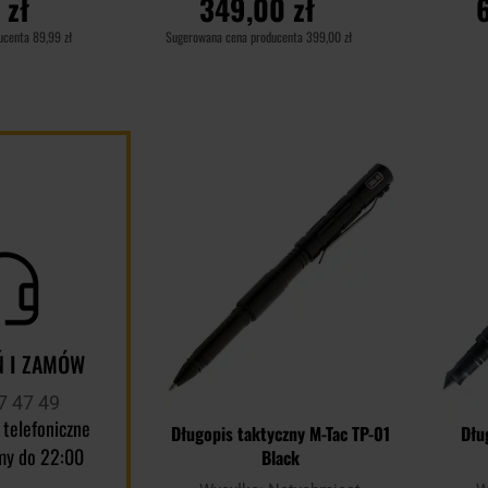
 zł
349,00 zł
ducenta
89,99 zł
Sugerowana cena producenta
399,00 zł
YKA
DO KOSZYKA
D
Dodaj
Porównaj
Porównaj
do
schowka
 I ZAMÓW
7 47 49
 telefoniczne
Długopis taktyczny M-Tac TP-01
Dłu
my do 22:00
Black