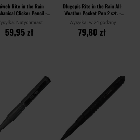
ówek Rite in the Rain
Długopis Rite in the Rain All-
hanical Clicker Pencil -
Weather Pocket Pen 2 szt. -
Yellow
Black
ysyłka:
Natychmiast
Wysyłka:
w 24 godziny
59,95 zł
79,80 zł
DO KOSZYKA
DO KOSZYKA
Dodaj
Doda
aj
Porównaj
do
do
schowka
scho