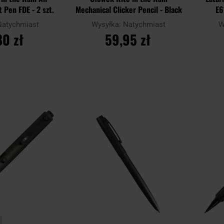
 Pen FDE - 2 szt.
Mechanical Clicker Pencil - Black
E6
Natychmiast
Wysyłka:
Natychmiast
W
80 zł
59,95 zł
SZYKA
DO KOSZYKA
Dodaj
Dodaj
Porównaj
Porówn
do
do
schowka
schowka