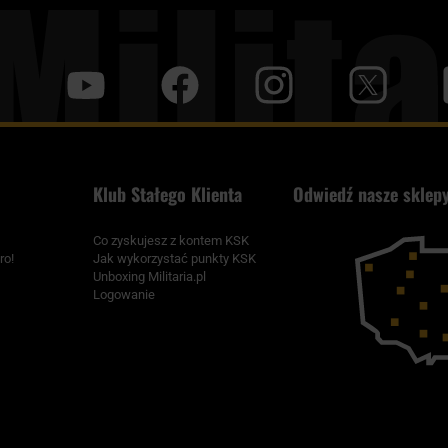
y
f
i
t
tt
Klub Stałego Klienta
Odwiedź nasze sklepy
Co zyskujesz z kontem KSK
ro!
Jak wykorzystać punkty KSK
Unboxing Militaria.pl
Logowanie