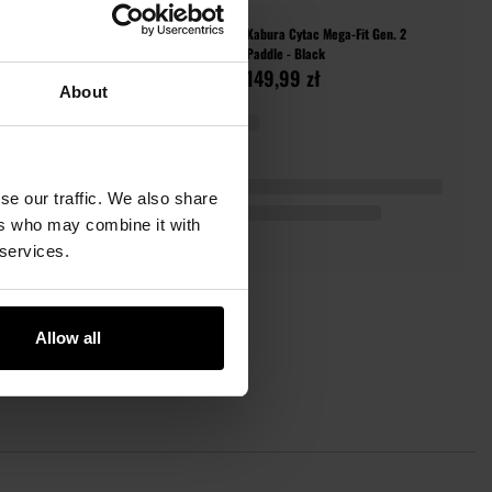
lna Left
Kabura Cytac Mega-Fit Gen. 2
Paddle - Black
149,99 zł
About
se our traffic. We also share
ers who may combine it with
 services.
Allow all