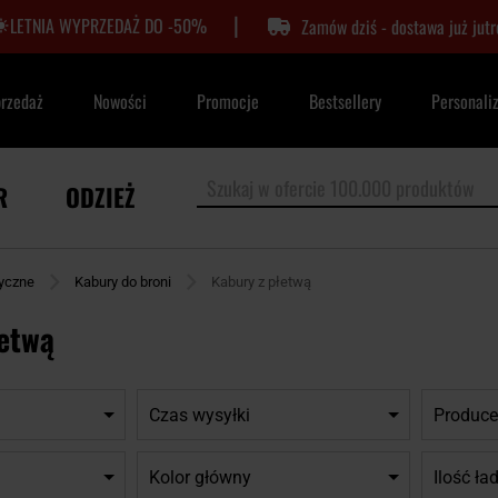
|
LETNIA WYPRZEDAŻ DO -50%
Zamów dziś - dostawa już jutr
przedaż
Nowości
Promocje
Bestsellery
Personali
R
ODZIEŻ
tyczne
Kabury do broni
Kabury z płetwą
łetwą
Czas wysyłki
Produce
Kolor główny
Ilość ła