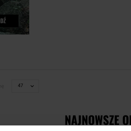
nę
NAJNOWSZE O