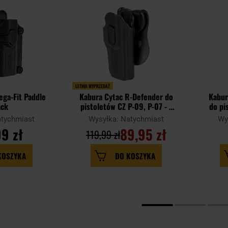
LETNIA WYPRZEDAŻ
ega-Fit Paddle
Kabura Cytac R-Defender do
Kabur
ack
pistoletów CZ P-09, P-07 - z
do pi
płetwą
atychmiast
Wysyłka: Natychmiast
Wy
9 zł
89,95 zł
119,99 zł
KOSZYKA
DO KOSZYKA