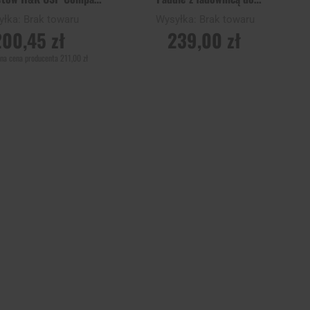
- Black
pistoletów Glock
yłka:
Brak towaru
Wysyłka:
Brak towaru
17/19/22/23/31/32/36 - Desert
200,45 zł
239,00 zł
Tan
na cena producenta
211,00 zł
ADOM O
POWIADOM O
ĘPNOŚCI
DOSTĘPNOŚCI
Porównaj