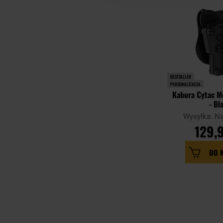
BESTSELLER
PERSONALIZACJA
Kabura Cytac M
- Bl
Wysyłka: N
129,9
DO 