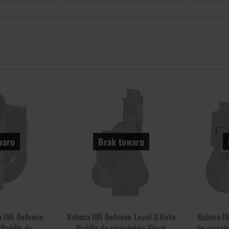
Dodaj
Dodaj
do
do
schowka
schowka
waru
Brak towaru
a IMI Defense
Kabura IMI Defense Level 3 Roto
Kabura I
 Paddle do
Paddle do pistoletów Glock
do pisto