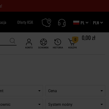
o!
zacja
Oferty KSK
PL
PLN
0,00 zł
0
KONTO
SCHOWEK
HISTORIA
KOSZYK
nt
Cena
downic
System nośny