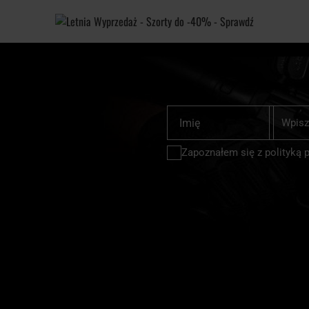
Subskrybu
Imię
nasz
newslette
Zapoznałem się z
polityką 