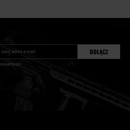
j
DOŁĄCZ
r:
prywatności