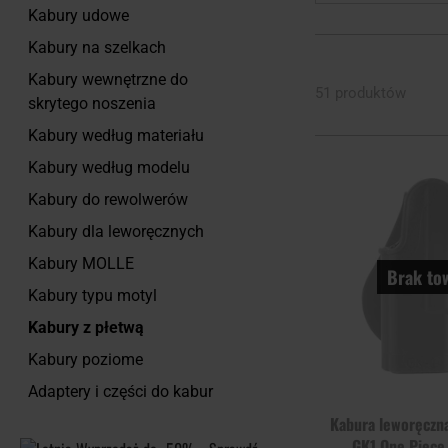
Kabury udowe
Kabury na szelkach
Kabury wewnętrzne do
51 produktów
skrytego noszenia
Kabury według materiału
Kabury według modelu
Kabury do rewolwerów
Kabury dla leworęcznych
Kabury MOLLE
Brak to
Kabury typu motyl
Kabury z płetwą
Kabury poziome
Adaptery i części do kabur
Kabura leworęczn
GK1 One Piece