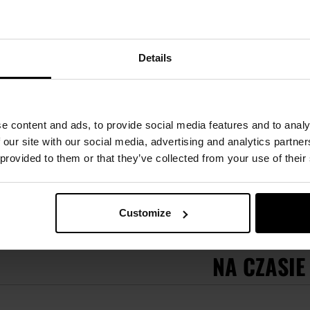
Kabura Cytac uniwersalna na
Kabura Cytac uniwersa
pistolet - Flat Dark Earth z płetwą
Handed - z płetwą
89,99 zł
129,99 zł
Details
e content and ads, to provide social media features and to analy
 our site with our social media, advertising and analytics partn
 provided to them or that they’ve collected from your use of their
Customize
NA CZASIE