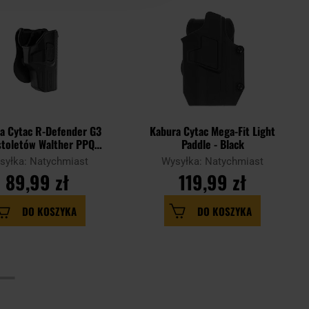
a Cytac R-Defender G3
Kabura Cytac Mega-Fit Light
stoletów Walther PPQ -
Paddle - Black
z płetwą
syłka: Natychmiast
Wysyłka: Natychmiast
89,99 zł
119,99 zł
DO KOSZYKA
DO KOSZYKA