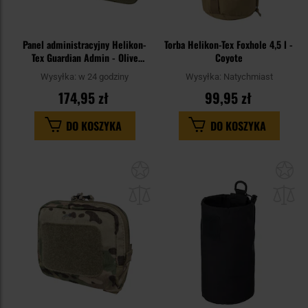
Panel administracyjny Helikon-
Torba Helikon-Tex Foxhole 4,5 l -
Tex Guardian Admin - Olive
Coyote
Green
Wysyłka:
w 24 godziny
Wysyłka:
Natychmiast
174,95 zł
99,95 zł
DO KOSZYKA
DO KOSZYKA
Dodaj
Do
do
do
schowka
sc