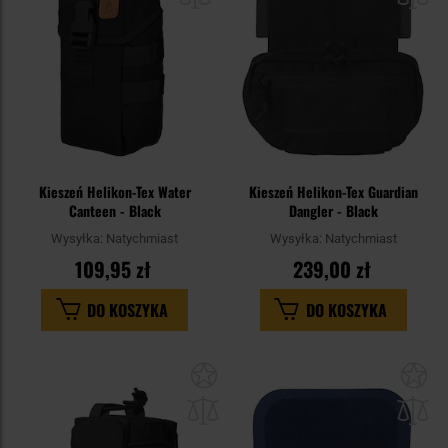
Kieszeń Helikon-Tex Water
Kieszeń Helikon-Tex Guardian
Canteen - Black
Dangler - Black
Wysyłka:
Natychmiast
Wysyłka:
Natychmiast
109,95 zł
239,00 zł
DO KOSZYKA
DO KOSZYKA
Dodaj
Do
do
do
schowka
sc