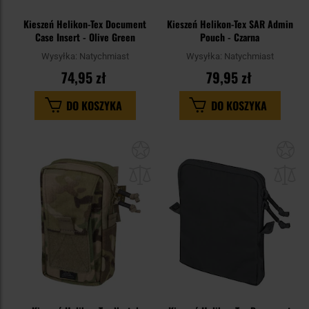
Kieszeń Helikon-Tex Document
Kieszeń Helikon-Tex SAR Admin
Case Insert - Olive Green
Pouch - Czarna
Wysyłka:
Natychmiast
Wysyłka:
Natychmiast
74,95 zł
79,95 zł
DO KOSZYKA
DO KOSZYKA
Dodaj
Do
do
do
schowka
sc