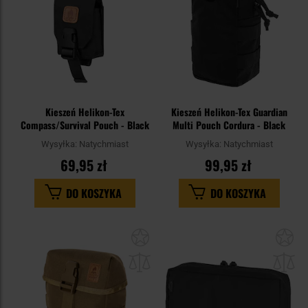
Kieszeń Helikon-Tex
Kieszeń Helikon-Tex Guardian
Compass/Survival Pouch - Black
Multi Pouch Cordura - Black
Wysyłka:
Natychmiast
Wysyłka:
Natychmiast
69,95 zł
99,95 zł
DO KOSZYKA
DO KOSZYKA
Dodaj
Do
do
do
schowka
sc