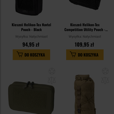
Kieszeń Helikon-Tex Navtel
Kieszeń Helikon-Tex
Pouch - Black
Competition Utility Pouch -
Black
Wysyłka:
Natychmiast
Wysyłka:
Natychmiast
94,95 zł
109,95 zł
DO KOSZYKA
DO KOSZYKA
Dodaj
Do
do
do
schowka
sc