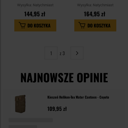
Wysyłka:
Natychmiast
Wysyłka:
Natychmiast
144,95 zł
164,95 zł
DO KOSZYKA
DO KOSZYKA
z 3
Strona
Następne
NAJNOWSZE OPINIE
Kieszeń Helikon-Tex Water Canteen - Coyote
109,95 zł