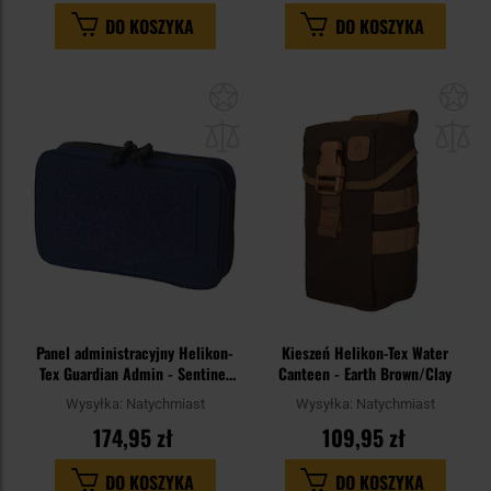
DO KOSZYKA
DO KOSZYKA
Dodaj
Do
do
do
schowka
sc
Panel administracyjny Helikon-
Kieszeń Helikon-Tex Water
Tex Guardian Admin - Sentinel
Canteen - Earth Brown/Clay
Blue
Wysyłka:
Natychmiast
Wysyłka:
Natychmiast
174,95 zł
109,95 zł
DO KOSZYKA
DO KOSZYKA