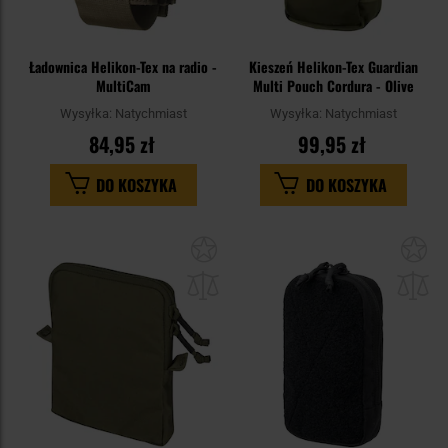
Ładownica Helikon-Tex na radio -
Kieszeń Helikon-Tex Guardian
MultiCam
Multi Pouch Cordura - Olive
Wysyłka:
Natychmiast
Wysyłka:
Natychmiast
84,95 zł
99,95 zł
DO KOSZYKA
DO KOSZYKA
Dodaj
Do
do
do
schowka
sc