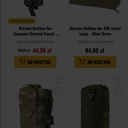
LETNIA WYPRZEDAŻ
Kieszeń Helikon-Tex
Kieszeń Helikon-Tex EDC Insert
Compass/Survival Pouch -
Large - Olive Green
Shadow Grey
Wysyłka:
Natychmiast
Wysyłka:
Natychmiast
44,36 zł
94,95 zł
64,99 zł
DO KOSZYKA
DO KOSZYKA
Dodaj
Do
do
do
schowka
sc