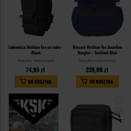
Ładownica Helikon-Tex na radio -
Kieszeń Helikon-Tex Guardian
Black
Dangler - Sentinel Blue
Wysyłka:
Natychmiast
Wysyłka:
Natychmiast
74,95 zł
239,00 zł
DO KOSZYKA
DO KOSZYKA
Dod
do
sc