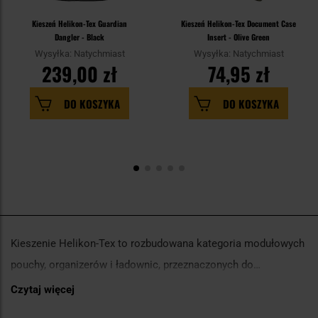
Kieszeń Helikon-Tex Guardian
Kieszeń Helikon-Tex Document Case
Dangler - Black
Insert - Olive Green
Wysyłka: Natychmiast
Wysyłka: Natychmiast
239,00 zł
74,95 zł
DO KOSZYKA
DO KOSZYKA
Kieszenie Helikon-Tex to rozbudowana kategoria modułowych
pouchy, organizerów i ładownic, przeznaczonych do
wygodnego przenoszenia oraz organizacji ekwipunku
Czytaj więcej
Przy wyborze warto zwrócić uwagę na typ kieszeni i jej
taktycznego i EDC. Tego typu kieszenie mogą być mocowane
przeznaczenie. Można spotkać m.in. kieszenie EDC, kieszenie