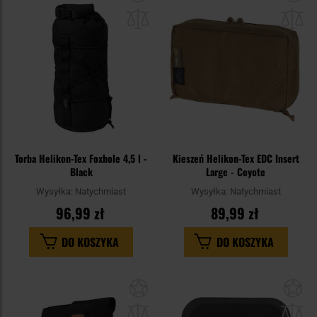
do
do
schowka
sc
Torba Helikon-Tex Foxhole 4,5 l -
Kieszeń Helikon-Tex EDC Insert
Black
Large - Coyote
Wysyłka:
Natychmiast
Wysyłka:
Natychmiast
96,99 zł
89,99 zł
DO KOSZYKA
DO KOSZYKA
Dodaj
Do
do
do
schowka
sc