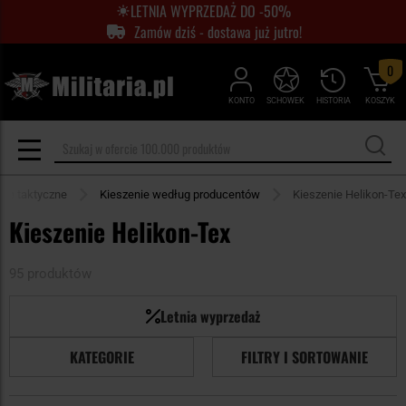
LETNIA WYPRZEDAŻ DO -50%
Zamów dziś - dostawa już jutro!
0
KONTO
SCHOWEK
HISTORIA
KOSZYK
nie taktyczne
Kieszenie według producentów
Kieszenie Helikon-Tex
Kieszenie Helikon-Tex
95 produktów
Letnia wyprzedaż
KATEGORIE
FILTRY I SORTOWANIE