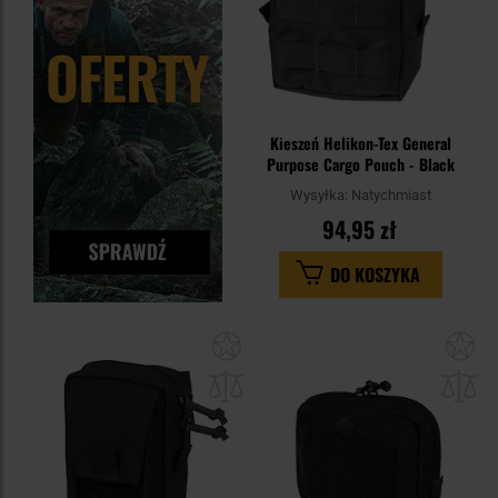
Kieszeń Helikon-Tex General
Purpose Cargo Pouch - Black
Wysyłka:
Natychmiast
94,95 zł
DO KOSZYKA
Dodaj
Do
do
do
schowka
sc