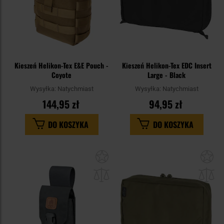
Kieszeń Helikon-Tex E&E Pouch -
Kieszeń Helikon-Tex EDC Insert
Coyote
Large - Black
Wysyłka:
Natychmiast
Wysyłka:
Natychmiast
144,95 zł
94,95 zł
DO KOSZYKA
DO KOSZYKA
Dodaj
Do
do
do
schowka
sc