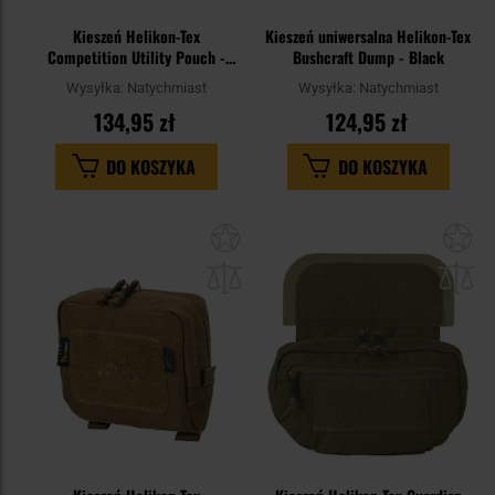
Kieszeń Helikon-Tex
Kieszeń uniwersalna Helikon-Tex
Competition Utility Pouch -
Bushcraft Dump - Black
MultiCam
Wysyłka:
Natychmiast
Wysyłka:
Natychmiast
134,95 zł
124,95 zł
DO KOSZYKA
DO KOSZYKA
Dodaj
Do
do
do
schowka
sc