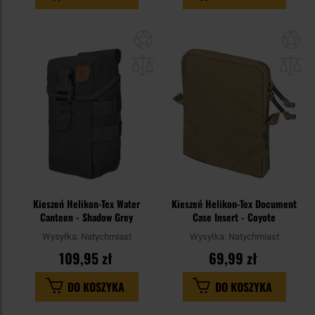
Dodaj
Do
do
do
schowka
sc
Kieszeń Helikon-Tex Water
Kieszeń Helikon-Tex Document
Canteen - Shadow Grey
Case Insert - Coyote
Wysyłka:
Natychmiast
Wysyłka:
Natychmiast
109,95 zł
69,99 zł
DO KOSZYKA
DO KOSZYKA