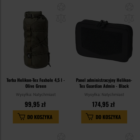
Dodaj
Do
do
do
schowka
sc
Torba Helikon-Tex Foxhole 4,5 l -
Panel administracyjny Helikon-
Olive Green
Tex Guardian Admin - Black
Wysyłka:
Natychmiast
Wysyłka:
Natychmiast
99,95 zł
174,95 zł
DO KOSZYKA
DO KOSZYKA
Dodaj
Do