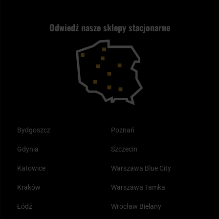
Strzelectwo
Nasz asortyment a prawo
Zwroty
ASG czy wiatrówka - co wybrać?
Odwiedź nasze sklepy stacjonarne
Samoobrona
Kupony i kody rabatowe
Reklamacje i gwarancja
Bushcraft - co to jest i jak zacząć?
Outdoor
Tax Free
Plecak ewakuacyjny preppersa
Odzież
Bydgoszcz
Poznań
Gdynia
Szczecin
Katowice
Warszawa Blue City
Kraków
Warszawa Tamka
Łódź
Wrocław Bielany