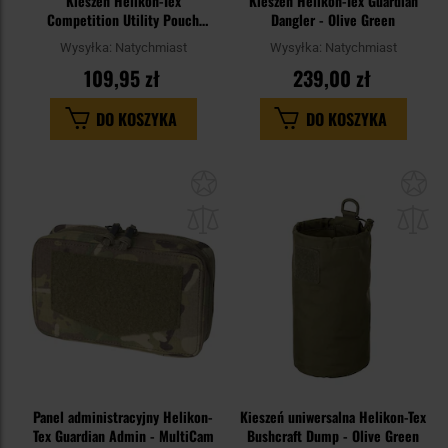
Kieszeń Helikon-Tex
Kieszeń Helikon-Tex Guardian
Competition Utility Pouch
Dangler - Olive Green
Coyote
Wysyłka:
Natychmiast
Wysyłka:
Natychmiast
109,95 zł
239,00 zł
DO KOSZYKA
DO KOSZYKA
Dodaj
Do
do
do
schowka
sc
Panel administracyjny Helikon-
Kieszeń uniwersalna Helikon-Tex
Tex Guardian Admin - MultiCam
Bushcraft Dump - Olive Green