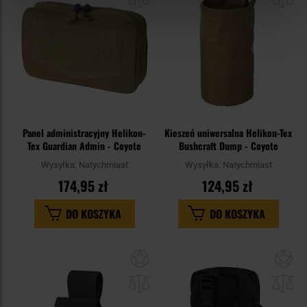
schowka
sc
Panel administracyjny Helikon-
Kieszeń uniwersalna Helikon-Tex
Tex Guardian Admin - Coyote
Bushcraft Dump - Coyote
Wysyłka:
Natychmiast
Wysyłka:
Natychmiast
174,95 zł
124,95 zł
DO KOSZYKA
DO KOSZYKA
Dodaj
Do
do
do
schowka
sc