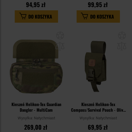
94,95 zł
99,95 zł
DO KOSZYKA
DO KOSZYKA
Dodaj
Do
do
do
schowka
sc
Kieszeń Helikon-Tex Guardian
Kieszeń Helikon-Tex
Dangler - MultiCam
Compass/Survival Pouch - Olive
Green
Wysyłka:
Natychmiast
Wysyłka:
Natychmiast
269,00 zł
69,95 zł