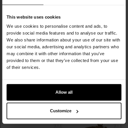
do
do
schowka
sc
This website uses cookies
We use cookies to personalise content and ads, to
provide social media features and to analyse our traffic.
We also share information about your use of our site with
our social media, advertising and analytics partners who
may combine it with other information that you’ve
provided to them or that they’ve collected from your use
Ładownica Helikon-Tex na radio -
Kieszeń uniwersalna Helikon-Tex
of their services.
Olive
Bushcraft Dump - Earth Brown /
Clay
Wysyłka:
Natychmiast
Wysyłka:
Natychmiast
74,95 zł
124,95 zł
Allow all
DO KOSZYKA
DO KOSZYKA
Customize
Dodaj
Do
do
do