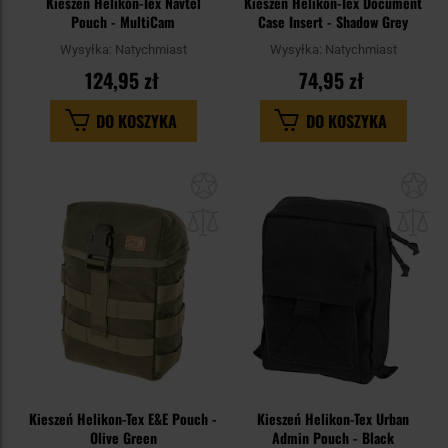
Kieszeń Helikon-Tex Navtel
Kieszeń Helikon-Tex Document
Pouch - MultiCam
Case Insert - Shadow Grey
Wysyłka:
Natychmiast
Wysyłka:
Natychmiast
124,95 zł
74,95 zł
DO KOSZYKA
DO KOSZYKA
Dodaj
Do
do
do
schowka
sc
Kieszeń Helikon-Tex E&E Pouch -
Kieszeń Helikon-Tex Urban
Olive Green
Admin Pouch - Black