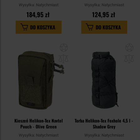
Wysyłka:
Natychmiast
Wysyłka:
Natychmiast
184,95 zł
124,95 zł
DO KOSZYKA
DO KOSZYKA
Dodaj
Do
do
do
schowka
sc
Kieszeń Helikon-Tex Navtel
Torba Helikon-Tex Foxhole 4,5 l -
Pouch - Olive Green
Shadow Grey
Wysyłka:
Natychmiast
Wysyłka:
Natychmiast