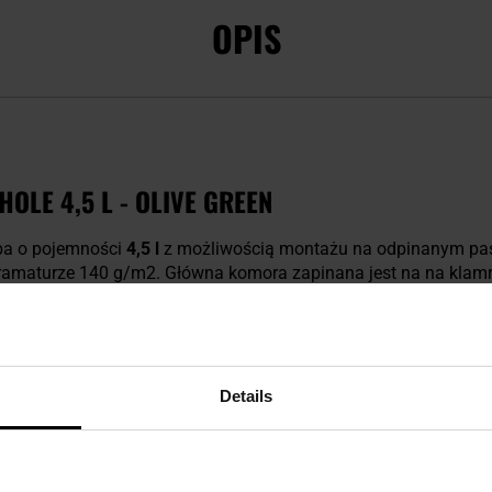
OPIS
OLE 4,5 L - OLIVE GREEN
ba o pojemności
4,5 l
z możliwością montażu na odpinanym pas
ramaturze 140 g/m2. Główna komora zapinana jest na na klam
gaczem możliwa jest kompresja ekwipunku.
E/PALS
Details
LE/PALS
umożliwia montaż torby na platformach nośnych takich
klamry Woojin pozwalają na troczenie modelu Foxhole do taśm
orbę w pojemną kieszeń.