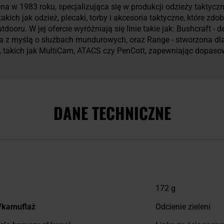
na w 1983 roku, specjalizująca się w produkcji odzieży taktyczne
kich jak odzież, plecaki, torby i akcesoria taktyczne, które zd
ooru. W jej ofercie wyróżniają się linie takie jak: Bushcraft -
 z myślą o służbach mundurowych, oraz Range - stworzona dla 
takich jak MultiCam, ATACS czy PenCott, zapewniając dopas
DANE TECHNICZNE
j
172 g
macji
/kamuflaż
Odcienie zieleni