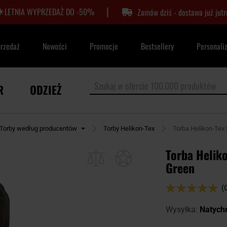
|
LETNIA WYPRZEDAŻ DO -50%
Zamów dziś - dostawa już jutr
przedaż
Nowości
Promocje
Bestsellery
Personali
R
ODZIEŻ
Torby według producentów
Torby Helikon-Tex
Torba Helikon-Tex F
Torba Heliko
Green
Ocena:
(
98
100
% of
Wysyłka:
Natych