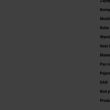
Zapię
Kompa
Możli
Kolor
Wymi
Ilość
Mater
Pas 
Poje
EAN
Kod p
Prod