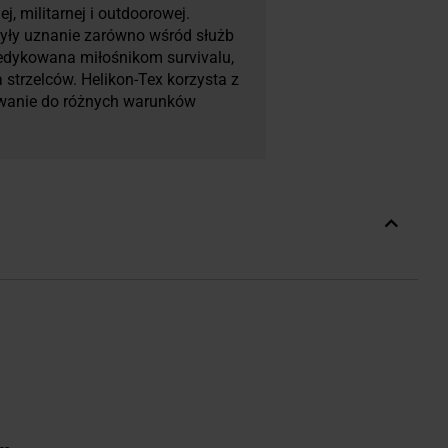
j, militarnej i outdoorowej.
obyły uznanie zarówno wśród służb
 dedykowana miłośnikom survivalu,
strzelców. Helikon-Tex korzysta z
owanie do różnych warunków