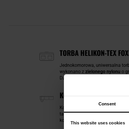
TORBA HELIKON-TEX FOXH
Jednokomorowa, uniwersalna tor
wykonano z
zielonego nylonu
o g
Dzięki elastycznej lince ze ścią
KOMPATYBILNOŚĆ MOLL
Consent
Kompatybilność z systemem
MOL
taktyczne, czy pasy. Dwustronne 
konfiguracjach, przekształcając t
This website uses cookies