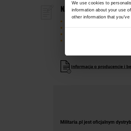
We use cookies to personalis
NAJWAŻNIEJSZE CECHY
information about your use of
other information that you’ve
wykonana z nylonu
gramatura 140 g/m2
zapięcie klamrą Woojin
kompatybilność MOLLE/PALS
Informacja o producencie i b
Militaria.pl jest oficjalnym dyst