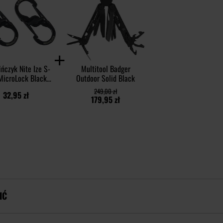
ńczyk Nite Ize S-
Multitool Badger
MicroLock Black -
Outdoor Solid Black
2 szt.
249,00 zł
32,95 zł
179,95 zł
IĆ