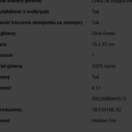
cie komory głównej
Linka ze ściągacz
tybilność z molle/pals
Tak
wość troczenia ekwipunku na zewnątrz
Tak
 główny
Olive Green
ary
16 x 35 cm
 komór
1
iał główny
100% nylon
nośny
Tak
mność
4.5 l
5902688065515
roducenta
TB-FOH-NL-02
ucent
Helikon-Tex