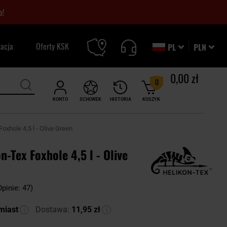
o!
zacja
Oferty KSK
PL
PLN
0,00 zł
0
KONTO
SCHOWEK
HISTORIA
KOSZYK
oxhole 4,5 l - Olive Green
n-Tex Foxhole 4,5 l - Olive
Opinie: 47)
miast
Dostawa:
11,95 zł