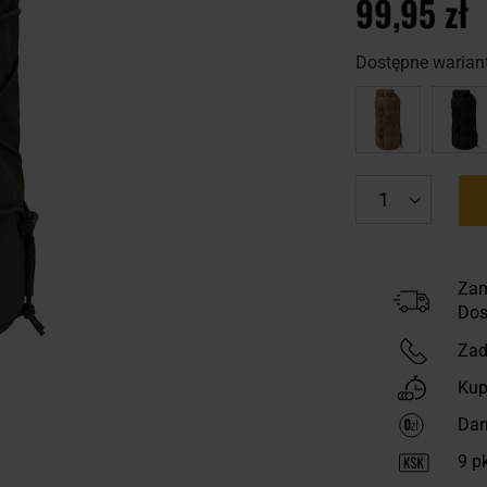
99,95 zł
Dostępne wariant
Zam
Dos
Zad
Kup
Dar
9
pk