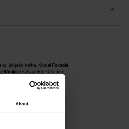
ku lub jako nerka. Model
Foxhole
rę
Woojin
ze zwijanym kominem.
About
 jak plecaki, kamizelki
 calowych w różnych