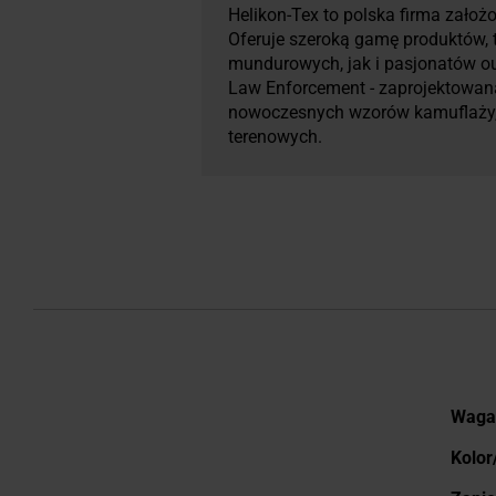
Helikon-Tex to polska firma założo
Oferuje szeroką gamę produktów, ta
mundurowych, jak i pasjonatów outd
Law Enforcement - zaprojektowana
nowoczesnych wzorów kamuflaży, 
terenowych.
Więce
Waga
infor
Kolor