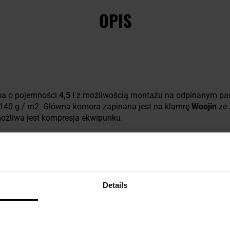
OPIS
ba o pojemności
4,5 l
z możliwością montażu na odpinanym pas
140 g / m2. Główna komora zapinana jest na klamrę
Woojin
ze 
możliwa jest kompresja ekwipunku.
LE/PALS
umożliwia montaż torby na platformach nośnych takich
klamry Woojin pozwalają na troczenie modelu Foxhole do taśm
orbę w pojemną kieszeń.
Details