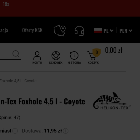
17
s
zacja
Oferty KSK
PL
PLN
0,00 zł
0
KONTO
SCHOWEK
HISTORIA
KOSZYK
oxhole 4,5 l - Coyote
n-Tex Foxhole 4,5 l - Coyote
Opinie: 47)
miast
Dostawa:
11,95 zł