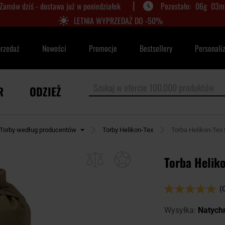
|
Zamów dziś - dostawa już w poniedziałek
06
g
03
m
LETNIA WYPRZEDAŻ DO -50%
przedaż
Nowości
Promocje
Bestsellery
Personali
R
ODZIEŻ
Torby według producentów
Torby Helikon-Tex
Torba Helikon-Tex F
Torba Heliko
Ocena:
(
98
100
% of
Wysyłka:
Natych