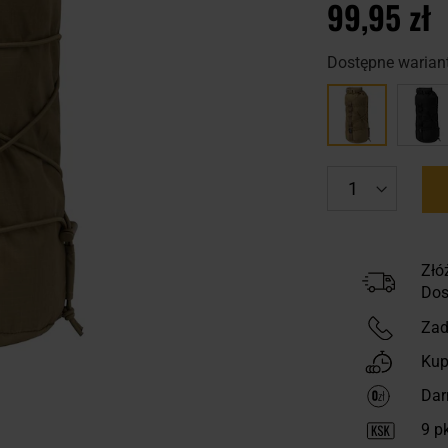
99,95 zł
Dostępne wariant
Złó
Dos
Zad
Kup
Dar
9
pk