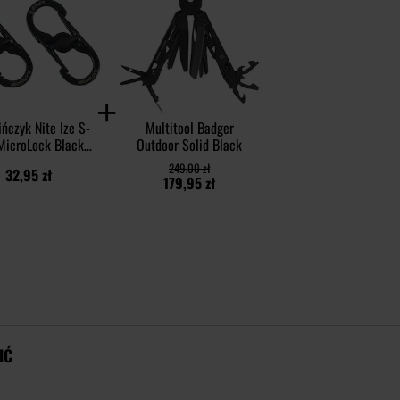
ńczyk Nite Ize S-
Multitool Badger
MicroLock Black -
Outdoor Solid Black
2 szt.
249,00 zł
32,95 zł
179,95 zł
IĆ