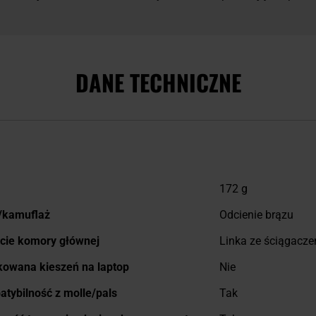
DANE TECHNICZNE
j
172 g
macji
/kamuflaż
Odcienie brązu
cie komory głównej
Linka ze ściągacz
owana kieszeń na laptop
Nie
tybilność z molle/pals
Tak