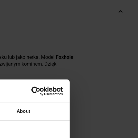
ku lub jako nerka. Model
Foxhole
zwijanym kominem. Dzięki
 jak plecaki, kamizelki
 calowych w różnych
About