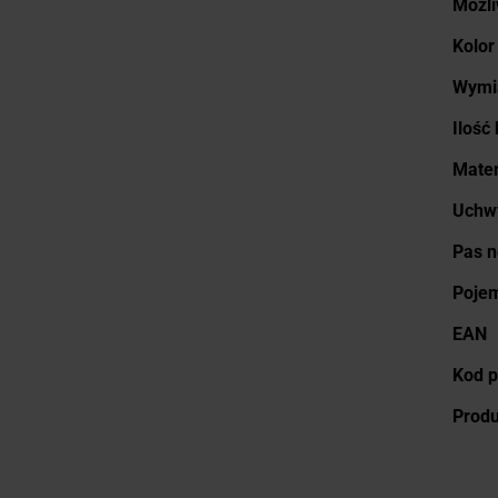
Możli
Kolor
Wymi
Ilość
Mater
Uchwy
Pas 
Poje
EAN
Kod p
Prod