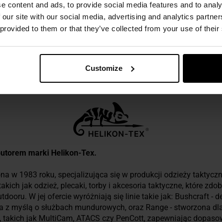
e content and ads, to provide social media features and to analy
 our site with our social media, advertising and analytics partn
 provided to them or that they’ve collected from your use of their
ezpieczeństwo
Customize
rybutorem marki Helikon-Tex.
na w 1983 roku, specjalizująca się w produkcji odzieży taktyczne
kich jak odzież, plecaki, torby i akcesoria taktyczne, które zd
ooru. W jej ofercie wyróżniają się linie takie jak: Bushcraft -
 z myślą o służbach mundurowych, oraz Range - stworzona dla 
takich jak MultiCam, ATACS czy PenCott, zapewniając dopas