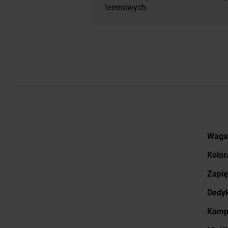
terenowych.
Więce
Waga
infor
Kolor
Zapię
Dedyk
Kompa