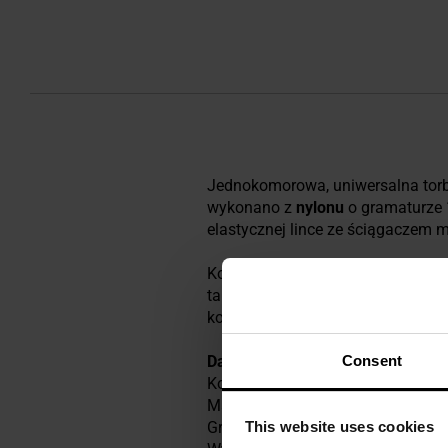
Jednokomorowa, uniwersalna tor
wykonano z
nylonu
o gramaturze 
elastycznej lince ze ściągaczem 
Kompatybilność z systemem
MOL
taktyczne, czy pasy. Dwustronne 
konfiguracjach, przekształcając t
Dane techniczne
Consent
Kolor: Coyote
Materiał: 100% nylon
This website uses cookies
Gramatura: 140 g / m2