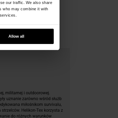
se our traffic. We also share
ers who may combine it with
 services.
Allow all
j, militarnej i outdoorowej.
obyły uznanie zarówno wśród służb
 dedykowana miłośnikom survivalu,
strzelców. Helikon-Tex korzysta z
owanie do różnych warunków