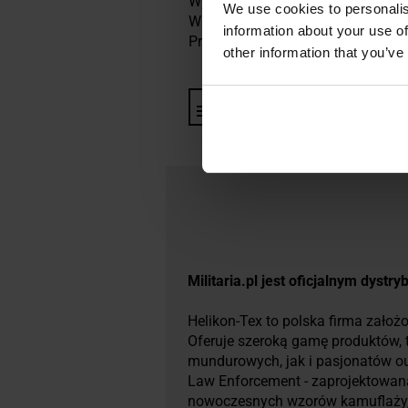
Wymiary: 16 cm x 35 cm
We use cookies to personalis
Waga: 172 g
information about your use of
Producent:
Helikon-Tex, Polska
other information that you’ve
Informacja o producencie i b
Militaria.pl jest oficjalnym dyst
Helikon-Tex to polska firma założo
Oferuje szeroką gamę produktów, ta
mundurowych, jak i pasjonatów outd
Law Enforcement - zaprojektowana
nowoczesnych wzorów kamuflaży, 