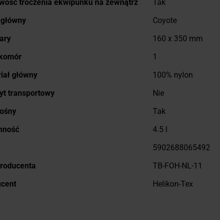
wość troczenia ekwipunku na zewnątrz
Tak
 główny
Coyote
ary
160 x 350 mm
 komór
1
iał główny
100% nylon
t transportowy
Nie
nośny
Tak
mność
4.5 l
5902688065492
roducenta
TB-FOH-NL-11
ucent
Helikon-Tex