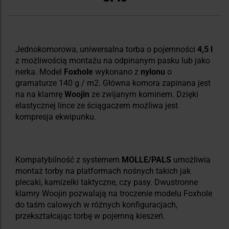
Jednokomorowa, uniwersalna torba o pojemności
4,5 l
z możliwością montażu na odpinanym pasku lub jako
nerka. Model
Foxhole
wykonano z
nylonu
o
gramaturze 140 g / m2. Główna komora zapinana jest
na na klamrę
Woojin
ze zwijanym kominem. Dzięki
elastycznej lince ze ściągaczem możliwa jest
kompresja ekwipunku.
Kompatybilność z systemem
MOLLE/PALS
umożliwia
montaż torby na platformach nośnych takich jak
plecaki, kamizelki taktyczne, czy pasy. Dwustronne
klamry Woojin pozwalają na troczenie modelu Foxhole
do taśm calowych w różnych konfiguracjach,
przekształcając torbę w pojemną kieszeń.