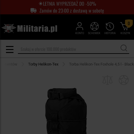
LETNIA WYPRZEDAŻ DO -50%
Zamów do 23:00 z dostawą w sobotę
0
KONTO
SCHOWEK
HISTORIA
KOSZYK
roducentów
Torby Helikon-Tex
Torba Helikon-Tex Foxhole 4,5 l - Black