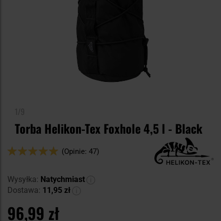
1/9
Torba Helikon-Tex Foxhole 4,5 l - Black
Ocena:
(Opinie: 47)
98
100
% of
Wysyłka:
Natychmiast
Dostawa:
11,95 zł
96,99 zł