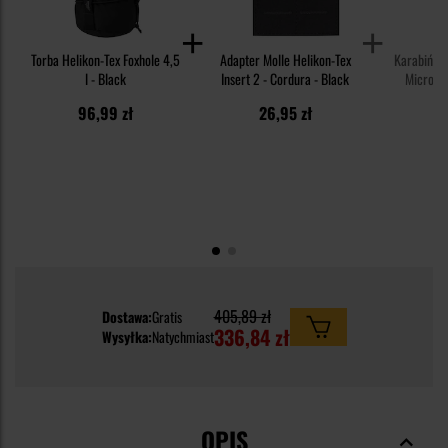
Torba Helikon-Tex Foxhole 4,5
Adapter Molle Helikon-Tex
Karabińczy
l - Black
Insert 2 - Cordura - Black
MicroLoc
96,99 zł
26,95 zł
3
405,89 zł
Dostawa:
Gratis
336,84 zł
Wysyłka:
Natychmiast
OPIS