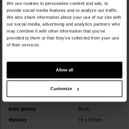
We use cookies to personalise content and ads, to
provide social media features and to analyse our traffic.
We also share information about your use of our site with
Więcej
our social media, advertising and analytics partners who
Waga
172 g
informacji
may combine it with other information that you’ve
Kolor/kamuflaż
Czarny
provided to them or that they’ve collected from your use
of their services.
Zapięcie komory głównej
Linka ze
ściągaczem
Dedykowana kieszeń na
Nie
laptop
Allow all
Kompatybilność z molle/pals
Tak
Customize
Możliwość troczenia
Tak
ekwipunku na zewnątrz
Kolor główny
Black
Wymiary
16 x 35 mm