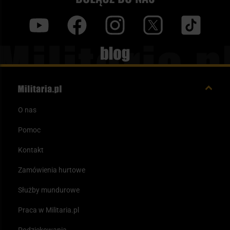
często wchodzą na wcisk, przez co same się nie wysuną. W
poszukiwaniu dodatkowych ładownic do karabinków AK, które
y
f
i
t
tt
znacząco podniosą nasz komfort w przenoszeniu
magazynków, zachęcamy do zapoznania się z ofertą naszego
Blog
sklepu Militaria.pl. Posiadamy szeroki asortyment dostępnych
modeli wykonanych z różnego rodzaju materiałów, w różnych
konfiguracjach i kolorach. Dzięki temu każdy znajdzie model
spełniający jego oczekiwania.
O nas
Pomoc
Kontakt
Zamówienia hurtowe
Służby mundurowe
Praca w Militaria.pl