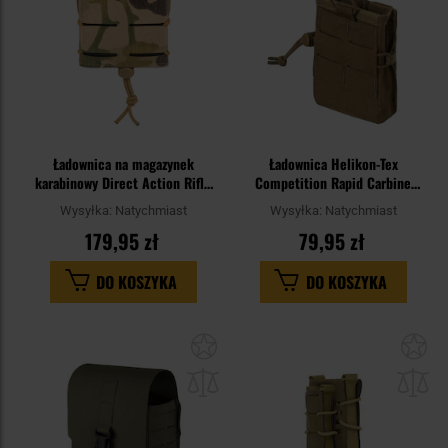
Ładownica na magazynek
Ładownica Helikon-Tex
karabinowy Direct Action Rifle
Competition Rapid Carbine
Speed Reload Pouch Short -
Pouch - Coyote
Wysyłka:
Natychmiast
Wysyłka:
Natychmiast
MultiCam
179,95 zł
79,95 zł
DO KOSZYKA
DO KOSZYKA
Dodaj
Do
do
do
schowka
sc