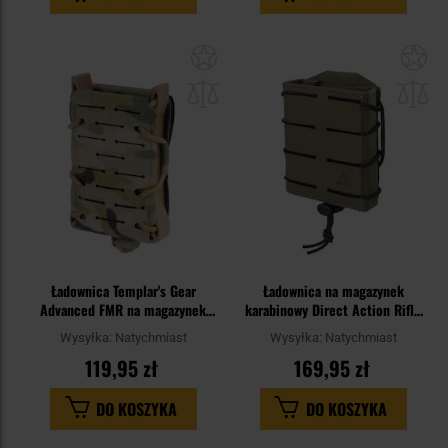
Dodaj
Do
do
do
schowka
sc
Ładownica Templar's Gear
Ładownica na magazynek
Advanced FMR na magazynek
karabinowy Direct Action Rifle
karabinowy - MultiCam
Speed Reload Pouch Short -
Wysyłka:
Natychmiast
Wysyłka:
Natychmiast
Ranger Green
119,95 zł
169,95 zł
DO KOSZYKA
DO KOSZYKA