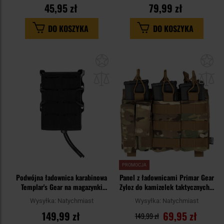
45,95 zł
79,99 zł
DO KOSZYKA
DO KOSZYKA
Dodaj
Do
do
do
schowka
sc
PROMOCJA
Podwójna ładownica karabinowa
Panel z ładownicami Primar Gear
Templar's Gear na magazynki
Zyloz do kamizelek taktycznych -
AR/AK Rifle Pouch - Black
MultiCam
Wysyłka:
Natychmiast
Wysyłka:
Natychmiast
149,99 zł
69,95 zł
149,99 zł