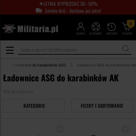
LETNIA WYPRZEDAŻ DO -50%
Zamów dziś - dostawa już jutro!
0
KONTO
SCHOWEK
HISTORIA
KOSZYK
G
Ładownice do karabinków ASG
Ładownice ASG do karabinków AK
Ładownice ASG do karabinków AK
408 produktów
KATEGORIE
FILTRY I SORTOWANIE
Dodaj
Do
do
do