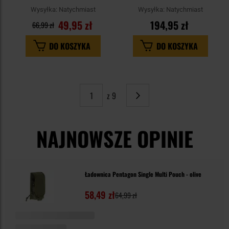
MultiCam
Wysyłka:
Natychmiast
Wysyłka:
Natychmiast
49,95 zł
194,95 zł
66,99 zł
DO KOSZYKA
DO KOSZYKA
z 9
Strona
Następne
NAJNOWSZE OPINIE
Ładownica Pentagon Single Multi Pouch - olive
58,49 zł
64,99 zł