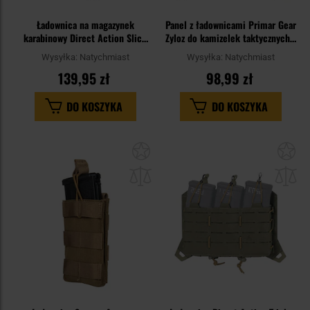
Ładownica na magazynek
Panel z ładownicami Primar Gear
karabinowy Direct Action Slick
Zyloz do kamizelek taktycznych -
Carbine Mag Pouch - Ranger
Black
Wysyłka:
Natychmiast
Wysyłka:
Natychmiast
Green
139,95 zł
98,99 zł
DO KOSZYKA
DO KOSZYKA
Dodaj
Do
do
do
schowka
sc