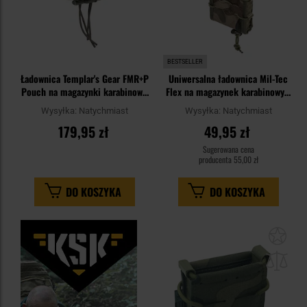
BESTSELLER
Ładownica Templar's Gear FMR+P
Uniwersalna ładownica Mil-Tec
Pouch na magazynki karabinowe
Flex na magazynek karabinowy -
i pistoletowe - Ranger Green
wz.93 Pantera PL Woodland
Wysyłka:
Natychmiast
Wysyłka:
Natychmiast
179,95 zł
49,95 zł
Sugerowana cena
producenta
55,00 zł
DO KOSZYKA
DO KOSZYKA
Dod
do
sc