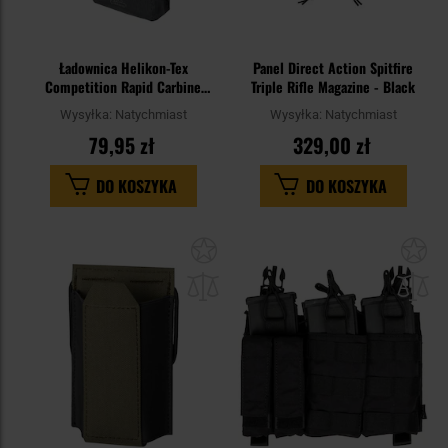
Ładownica Helikon-Tex
Panel Direct Action Spitfire
Competition Rapid Carbine
Triple Rifle Magazine - Black
Pouch - Shadow Grey/Black
Wysyłka:
Natychmiast
Wysyłka:
Natychmiast
79,95 zł
329,00 zł
DO KOSZYKA
DO KOSZYKA
Dodaj
Do
do
do
schowka
sc