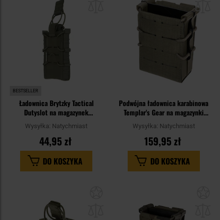
schowka
sc
BESTSELLER
Ładownica Brytzky Tactical
Podwójna ładownica karabinowa
Dutyslot na magazynek
Templar's Gear na magazynki
karabinowy - Olive
AR/AK Rifle Pouch - Ranger
Wysyłka:
Natychmiast
Wysyłka:
Natychmiast
Green
44,95 zł
159,95 zł
DO KOSZYKA
DO KOSZYKA
Dodaj
Do
do
do
schowka
sc