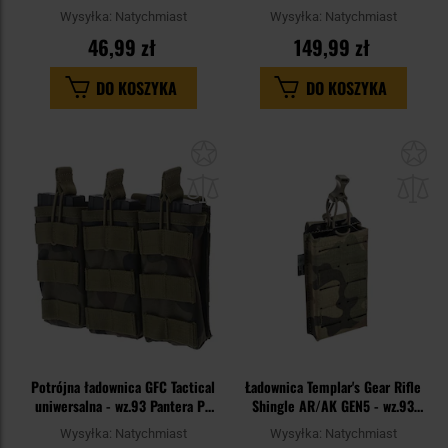
Black
AR/AK Rifle Pouch - MultiCam
Wysyłka:
Natychmiast
Wysyłka:
Natychmiast
46,99 zł
149,99 zł
DO KOSZYKA
DO KOSZYKA
Dodaj
Do
do
do
schowka
sc
Potrójna ładownica GFC Tactical
Ładownica Templar's Gear Rifle
uniwersalna - wz.93 Pantera PL
Shingle AR/AK GEN5 - wz.93
Woodland
Pantera PL Woodland
Wysyłka:
Natychmiast
Wysyłka:
Natychmiast