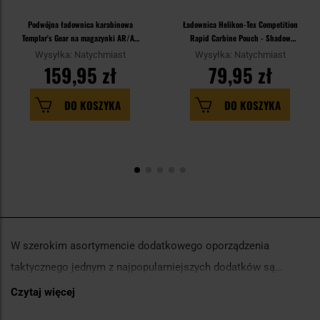
Podwójna ładownica karabinowa
Ładownica Helikon-Tex Competition
Templar's Gear na magazynki AR/AK
Rapid Carbine Pouch - Shadow
Rifle Pouch - Ranger Green
Grey/Black
Wysyłka: Natychmiast
Wysyłka: Natychmiast
159,95 zł
79,95 zł
DO KOSZYKA
DO KOSZYKA
W szerokim asortymencie dodatkowego oporządzenia
taktycznego jednym z najpopularniejszych dodatków są
ładownice. Są one bardzo wygodnym sposobem przenoszenia
Czytaj więcej
Dzięki nim możemy w bezpieczny sposób przenosić
dodatkowych magazynków, które przydadzą się zarówno
magazynki oraz mieć do nich łatwy dostęp w każdej chwili.