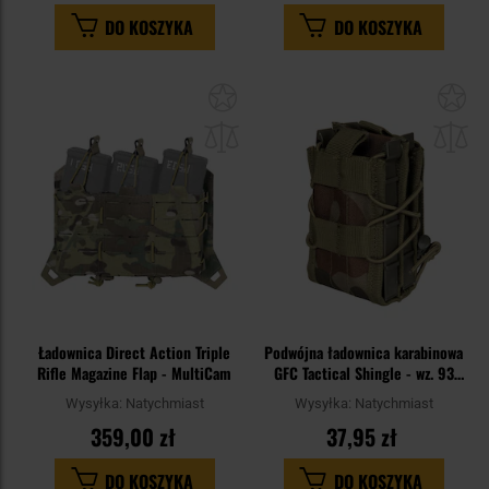
DO KOSZYKA
DO KOSZYKA
Dodaj
Do
do
do
schowka
sc
Ładownica Direct Action Triple
Podwójna ładownica karabinowa
Rifle Magazine Flap - MultiCam
GFC Tactical Shingle - wz. 93
"Pantera" / PL Woodland
Wysyłka:
Natychmiast
Wysyłka:
Natychmiast
359,00 zł
37,95 zł
DO KOSZYKA
DO KOSZYKA