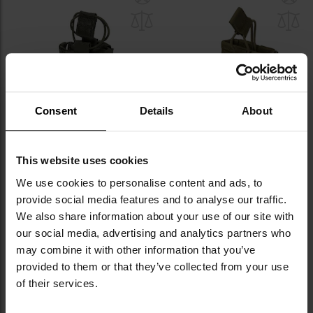
do
do
schowka
sc
Consent
Details
About
PROMOCJA
Pojedyncza ładownica Mil-Tec na
Ładownica Helikon-Tex
This website uses cookies
magazynek - wz.93 Pantera PL
Competition Rapid Carbine
We use cookies to personalise content and ads, to
Woodland
Pouch - Olive Green
Wysyłka:
Natychmiast
Wysyłka:
Natychmiast
provide social media features and to analyse our traffic.
39,95 zł
74,99 zł
49,95 zł
We also share information about your use of our site with
our social media, advertising and analytics partners who
DO KOSZYKA
DO KOSZYKA
may combine it with other information that you’ve
provided to them or that they’ve collected from your use
Dodaj
Do
of their services.
do
do