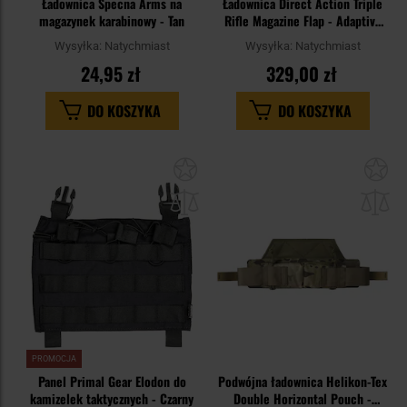
Ładownica Specna Arms na
Ładownica Direct Action Triple
magazynek karabinowy - Tan
Rifle Magazine Flap - Adaptive
Green
Wysyłka:
Natychmiast
Wysyłka:
Natychmiast
24,95 zł
329,00 zł
DO KOSZYKA
DO KOSZYKA
Dodaj
Do
do
do
schowka
sc
PROMOCJA
Panel Primal Gear Elodon do
Podwójna ładownica Helikon-Tex
kamizelek taktycznych - Czarny
Double Horizontal Pouch -