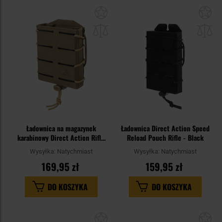
Dodaj
Do
do
do
schowka
sc
Ładownica na magazynek
Ładownica Direct Action Speed
karabinowy Direct Action Rifle
Reload Pouch Rifle - Black
Speed Reload Pouch Short -
Wysyłka:
Natychmiast
Wysyłka:
Natychmiast
Adaptive Green
169,95 zł
159,95 zł
DO KOSZYKA
DO KOSZYKA
Dodaj
Do