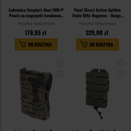
Ładownica Templar's Gear FMR+P
Panel Direct Action Spitfire
Pouch na magazynki karabinowe
Triple Rifle Magazine - Ranger
i pistoletowe - wz.93 Pantera PL
Green
Wysyłka:
Natychmiast
Wysyłka:
Natychmiast
Woodland
179,95 zł
329,00 zł
DO KOSZYKA
DO KOSZYKA
Dodaj
Do
do
do
schowka
sc