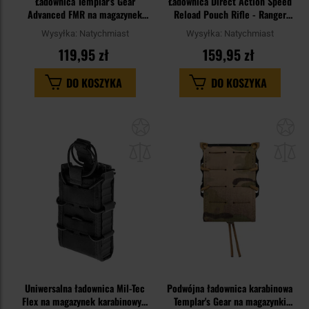
Ładownica Templar's Gear
Ładownica Direct Action Speed
Advanced FMR na magazynek
Reload Pouch Rifle - Ranger
karabinowy - wz.93 Pantera PL
Green
Wysyłka:
Natychmiast
Wysyłka:
Natychmiast
Woodland
119,95 zł
159,95 zł
DO KOSZYKA
DO KOSZYKA
Dodaj
Do
do
do
schowka
sc
Uniwersalna ładownica Mil-Tec
Podwójna ładownica karabinowa
Flex na magazynek karabinowy -
Templar's Gear na magazynki