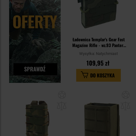
Ładownica Templar's Gear Fast
Magazine Rifle - wz.93 Pantera
PL Woodland
Wysyłka:
Natychmiast
109,95 zł
DO KOSZYKA
Dodaj
Do
do
do
schowka
sc