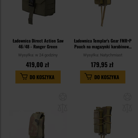
Ładownica Direct Action Saw
Ładownica Templar's Gear FMR+P
46/48 - Ranger Green
Pouch na magazynki karabinowe
i pistoletowe - Coyote Brown
Wysyłka:
w 24 godziny
Wysyłka:
Natychmiast
419,00 zł
179,95 zł
DO KOSZYKA
DO KOSZYKA
Dodaj
Do
do
do
schowka
sc