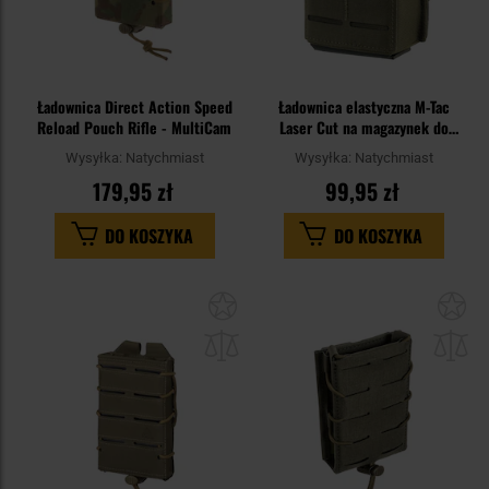
Ładownica Direct Action Speed
Ładownica elastyczna M-Tac
Reload Pouch Rifle - MultiCam
Laser Cut na magazynek do
AR15/AK47 - Ranger Green
Wysyłka:
Natychmiast
Wysyłka:
Natychmiast
179,95 zł
99,95 zł
DO KOSZYKA
DO KOSZYKA
Dodaj
Do
do
do
schowka
sc