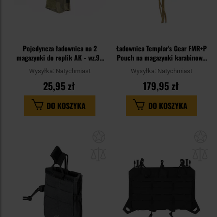
Pojedyncza ładownica na 2
Ładownica Templar's Gear FMR+P
magazynki do replik AK - wz.93
Pouch na magazynki karabinowe
Pantera PL Woodland
i pistoletowe - MultiCam
Wysyłka:
Natychmiast
Wysyłka:
Natychmiast
25,95 zł
179,95 zł
DO KOSZYKA
DO KOSZYKA
Dodaj
Do
do
do
schowka
sc