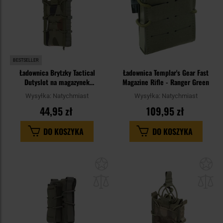
BESTSELLER
Ładownica Brytzky Tactical
Ładownica Templar's Gear Fast
Dutyslot na magazynek
Magazine Rifle - Ranger Green
karabinowy - wz.93 Pantera PL
Wysyłka:
Natychmiast
Wysyłka:
Natychmiast
Woodland
44,95 zł
109,95 zł
DO KOSZYKA
DO KOSZYKA
Dodaj
Do
do
do
schowka
sc