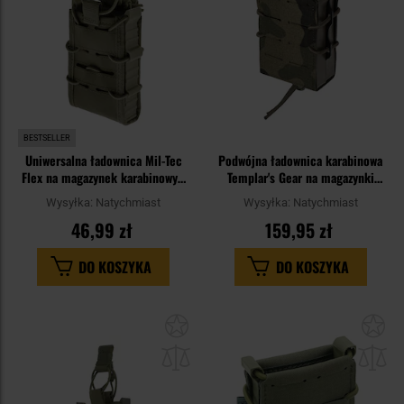
BESTSELLER
Uniwersalna ładownica Mil-Tec
Podwójna ładownica karabinowa
Flex na magazynek karabinowy -
Templar's Gear na magazynki
Olive
AR/AK Rifle Pouch - wz.93
Wysyłka:
Natychmiast
Wysyłka:
Natychmiast
Pantera PL Woodland
46,99 zł
159,95 zł
DO KOSZYKA
DO KOSZYKA
Dodaj
Do
do
do
schowka
sc