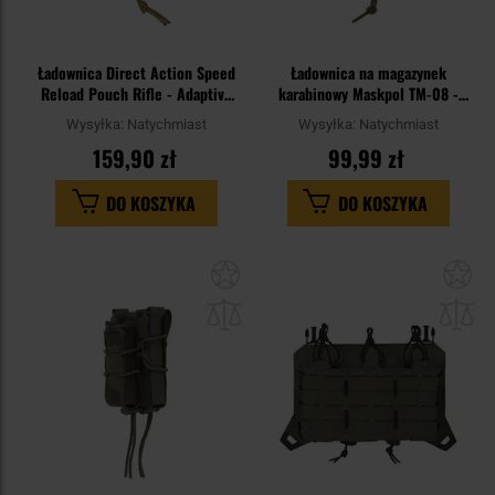
Ładownica Direct Action Speed
Ładownica na magazynek
Reload Pouch Rifle - Adaptive
karabinowy Maskpol TM-08 -
Green
Ranger Green
Wysyłka:
Natychmiast
Wysyłka:
Natychmiast
159,90 zł
99,99 zł
DO KOSZYKA
DO KOSZYKA
Dodaj
Do
do
do
schowka
sc