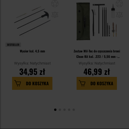
BESTSELLER
Wycior kal. 4,5 mm
Zestaw Mil-Tec do czyszczenia broni
Clean Kit kal. .223 / 5,56 mm -
Olive
Wysyłka: Natychmiast
Wysyłka: Natychmiast
34,95 zł
46,99 zł
DO KOSZYKA
DO KOSZYKA