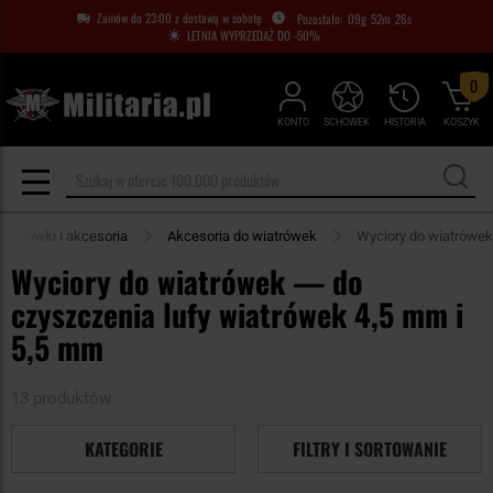
Zamów do 23:00 z dostawą w sobotę
09
g
52
m
25
s
LETNIA WYPRZEDAŻ DO -50%
0
KONTO
SCHOWEK
HISTORIA
KOSZYK
iatrówki i akcesoria
Akcesoria do wiatrówek
Wyciory do wiatrówek
Wyciory do wiatrówek — do
czyszczenia lufy wiatrówek 4,5 mm i
5,5 mm
13 produktów
KATEGORIE
FILTRY I SORTOWANIE