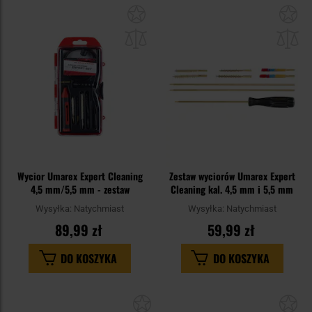
Dodaj
Do
do
do
schowka
sc
Wycior Umarex Expert Cleaning
Zestaw wyciorów Umarex Expert
4,5 mm/5,5 mm - zestaw
Cleaning kal. 4,5 mm i 5,5 mm
Wysyłka:
Natychmiast
Wysyłka:
Natychmiast
89,99 zł
59,99 zł
DO KOSZYKA
DO KOSZYKA
Dodaj
Do