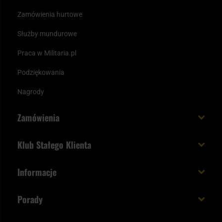
Zamówienia hurtowe
Służby mundurowe
Praca w Militaria.pl
Podziękowania
Nagrody
Zamówienia
Koszt i czas dostawy
Klub Stałego Klienta
Zamów do 23:00 - dostawa jutro!
Co zyskujesz z kontem KSK
Informacje
Paczka w weekend
Jak wykorzystać punkty KSK
Regulamin
Status zamówienia
Porady
Unboxing Militaria.pl
Cookies
Sposoby płatności
Polecane śpiwory na wiosnę