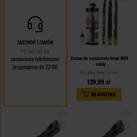
ZADZWOŃ I ZAMÓW
71 347 47 49
zamówienia telefoniczne
Zestaw do czyszczenia broni MFH
- nabój
przyjmujemy do 22:00
Wysyłka:
Natychmiast
139,99 zł
DO KOSZYKA
Dodaj
Do
do
do
schowka
sc