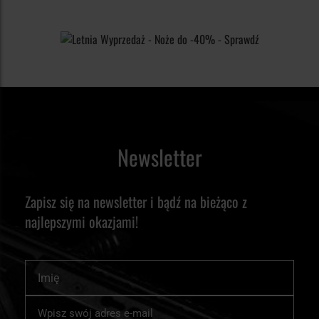
dostępne są w wielu rozmiarach, w tym do
najpopularniejszych kalibrach wiatrówkowych - 4,5 mm oraz
5,5 mm. W zaawansowanych zestawach poza samymi
elementami wycioru można znaleźć dodatkowe akcesoria
ułatwiające konserwację wiatrówki jak bity do rozkręcania
wiatrówki, szmatki do czyszczenia, czy elastyczny przewód.
Newsletter
Zapisz się na newsletter i bądź na bieżąco z
najlepszymi okazjami!
Imię
Subskrybuj
nasz