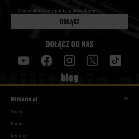
newsletter:
Zapoznałem się z
polityką prywatności
DOŁĄCZ
DOŁĄCZ DO NAS
y
f
i
t
tt
Blog
O nas
Pomoc
Kontakt