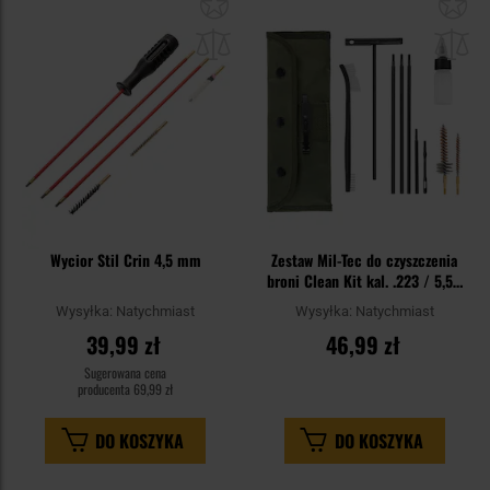
Dodaj
Do
do
do
schowka
sc
Wycior Stil Crin 4,5 mm
Zestaw Mil-Tec do czyszczenia
broni Clean Kit kal. .223 / 5,56
mm - Olive
Wysyłka:
Natychmiast
Wysyłka:
Natychmiast
39,99 zł
46,99 zł
Sugerowana cena
producenta
69,99 zł
DO KOSZYKA
DO KOSZYKA