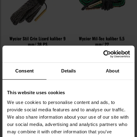
Wycior Stil Crin Lizard kaliber 9
Wycior Mil-Tec kaliber 5,5
mm/.38 PS
mm/.22
Wysyłka:
Natychmiast
Wysyłka:
Brak możliwości
dostawy
49,99 zł
46,99 zł
Consent
Details
About
DO KOSZYKA
SPRAWDŹ DOSTĘPNOŚĆ
W SKLEPIE
This website uses cookies
We use cookies to personalise content and ads, to
provide social media features and to analyse our traffic.
We also share information about your use of our site with
NAJNOWSZE OPINIE
our social media, advertising and analytics partners who
may combine it with other information that you’ve