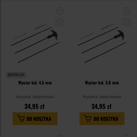
Dodaj
Do
do
do
schowka
sc
BESTSELLER
Wycior kal. 4,5 mm
Wycior kal. 5,6 mm
Wysyłka:
Natychmiast
Wysyłka:
Natychmiast
34,95 zł
34,95 zł
DO KOSZYKA
DO KOSZYKA