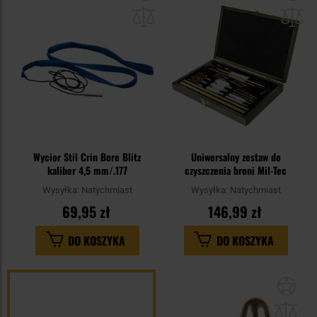
do
do
schowka
sc
Wycior Stil Crin Bore Blitz
Uniwersalny zestaw do
kaliber 4,5 mm/.177
czyszczenia broni Mil-Tec
Wysyłka:
Natychmiast
Wysyłka:
Natychmiast
69,95 zł
146,99 zł
DO KOSZYKA
DO KOSZYKA
Dod
do
sc