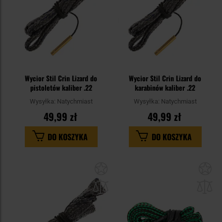
Wycior Stil Crin Lizard do
Wycior Stil Crin Lizard do
pistoletów kaliber .22
karabinów kaliber .22
Wysyłka:
Natychmiast
Wysyłka:
Natychmiast
49,99 zł
49,99 zł
DO KOSZYKA
DO KOSZYKA
Dodaj
Do
do
do
schowka
sc