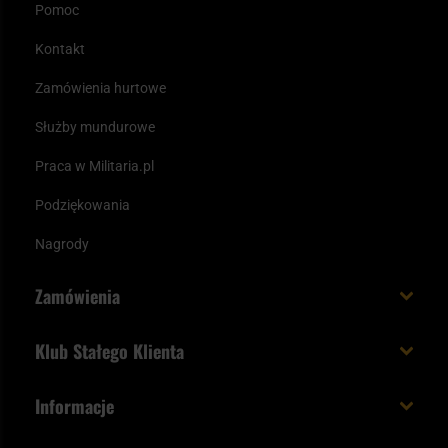
Pomoc
Kontakt
Zamówienia hurtowe
Służby mundurowe
Praca w Militaria.pl
Podziękowania
Nagrody
Zamówienia
Koszt i czas dostawy
Klub Stałego Klienta
Zamów do 23:00 - dostawa jutro!
Co zyskujesz z kontem KSK
Informacje
Paczka w weekend
Jak wykorzystać punkty KSK