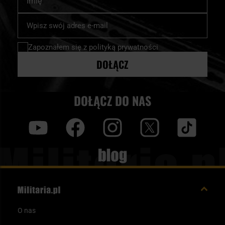
Subskrybuj
nasz
newsletter:
Zapoznałem się z
polityką prywatności
DOŁĄCZ
DOŁĄCZ DO NAS
y
f
i
t
tt
Blog
O nas