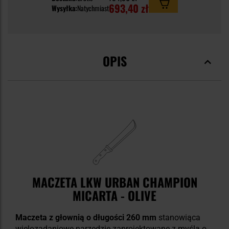
693,40 zł
Wysyłka:
Natychmiast
OPIS
MACZETA LKW URBAN CHAMPION
MICARTA - OLIVE
Maczeta z głownią o długości 260 mm
stanowiąca
wielozadaniowe narzędzie zaprojektowane z myślą o