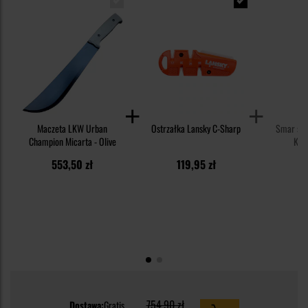
Maczeta LKW Urban
Ostrzałka Lansky C-Sharp
Smar syn
Champion Micarta - Olive
Knif
553,50 zł
119,95 zł
1
754,90 zł
Dostawa:
Gratis