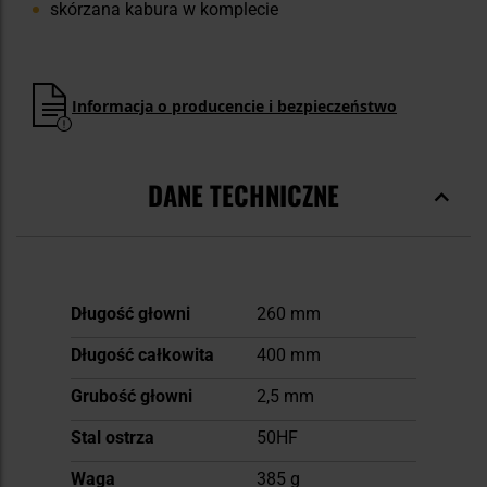
skórzana kabura w komplecie
Informacja o producencie i bezpieczeństwo
DANE TECHNICZNE
Więcej
Długość głowni
260 mm
informacji
Długość całkowita
400 mm
Grubość głowni
2,5 mm
Stal ostrza
50HF
Waga
385 g