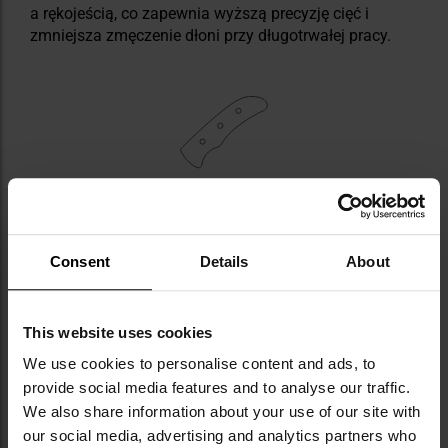
a rękojeścią, co zapewnia wyższą precyzję cięć i
zmniejsza zmęczenie dłoni przy długotrwałej pracy.
RĘKOJEŚĆ Z KOMPOZYTU MICARTA
Rękojeść maczety została wykonana z kompozytu
Consent
Details
About
Micarta
w kolorze
oliwkowym
. Zastosowane tworzywo
cechuje się bardzo dobrą wytrzymałością
mechaniczną, odpornością na uderzenia, ścieranie
This website uses cookies
oraz zmienne warunki atmosferyczne.
Teksturowana
faktura okładzin
w połączeniu z ich
ergonomicznym
We use cookies to personalise content and ads, to
kształtem
gwarantuje pewny chwyt w trakcie pracy z
provide social media features and to analyse our traffic.
narzędziem.
We also share information about your use of our site with
our social media, advertising and analytics partners who