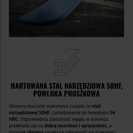
HARTOWANA STAL NARZĘDZIOWA 50HF,
POWŁOKA PROSZKOWA
Głownia maczety wykonana została ze
stali
narzędziowej 50HF
, zahartowanej do twardości
56
HRC
. Odpowiednia zawartość węgla w surowcu
przekłada się na
dobrą twardość i sprężystość,
a
dodatek
chromu
zwiększa odporność na ścieranie i