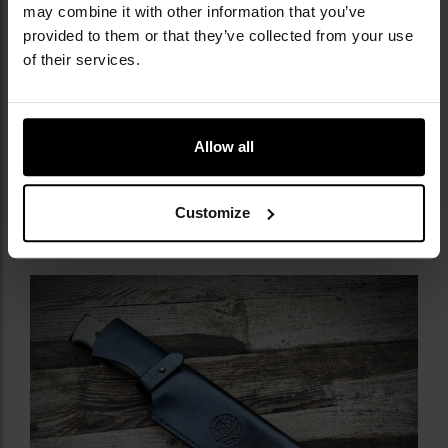
may combine it with other information that you’ve
provided to them or that they’ve collected from your use
of their services.
SKÓRZANA POCHWA W KOMPLECIE
Allow all
W zestawie znajduje się
pochwa
wykonana z odpornej
na uszkodzenia
skóry naturalnej,
która pozwala na
Customize
bezpieczne przechowywanie oraz przenoszenie
maczety.