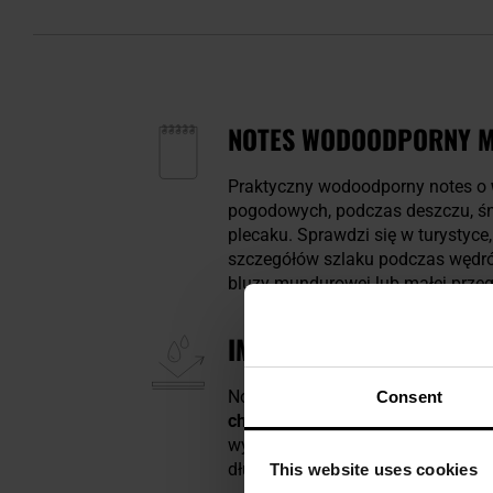
NOTES WODOODPORNY MIL
Praktyczny wodoodporny notes o
pogodowych, podczas deszczu, śn
plecaku. Sprawdzi się w turystyce,
szczegółów szlaku podczas wędrów
bluzy mundurowej lub małej przeg
IMPREGNOWANE KARTKI
Notes wyposażony jest w
50 wodo
Consent
chłoną wody,
są odporne na pot, 
wytrzymałe i odporne na rozerwan
długopisu czy flamastra.
This website uses cookies