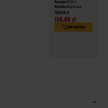
Dostawa:
12,95 zł
Wysyłka:
Natychmiast
166,84 zł
156,80 zł
DO KOSZYKA