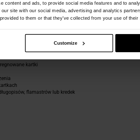
e content and ads, to provide social media features and to analy
 our site with our social media, advertising and analytics partn
 provided to them or that they’ve collected from your use of their
utem, co umożliwia łatwe wyrywanie poszczególnych kartek. O
Customize
regnowane kartki
zenia
kartkach
ługopisów, flamastrów lub kredek