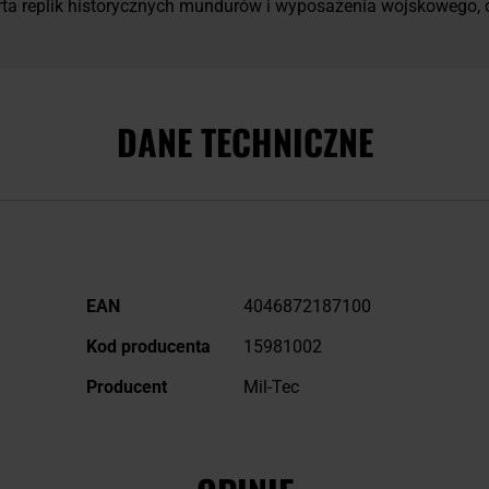
ferta replik historycznych mundurów i wyposażenia wojskowego,
DANE TECHNICZNE
Więcej
EAN
4046872187100
informacji
Kod producenta
15981002
Producent
Mil-Tec