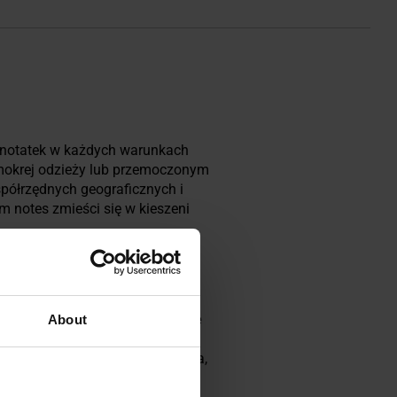
 notatek w każdych warunkach
mokrej odzieży lub przemoczonym
współrzędnych geograficznych i
 notes zmieści się w kieszeni
owana, dzięki czemu kartki nie
About
 Dodatkowo strony są bardzo
lu można używać zwykłego ołówka,