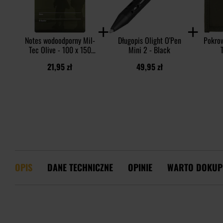
Notes wodoodporny Mil-
Długopis Olight O'Pen
Pokrow
Tec Olive - 100 x 150
Mini 2 - Black
mm
21,95 zł
49,95 zł
OPIS
DANE TECHNICZNE
OPINIE
WARTO DOKUP