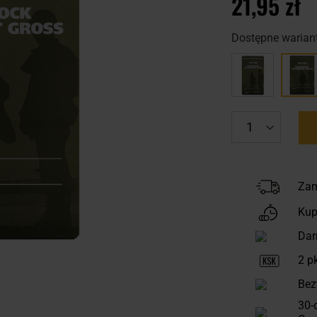
21,95 zł
Dostępne wariant
Zam
Kup
Dar
2
pk
Bez
30-