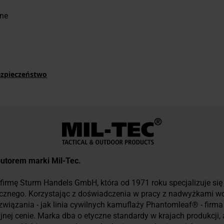
zne
ezpieczeństwo
ybutorem marki Mil-Tec.
firmę Sturm Handels GmbH, która od 1971 roku specjalizuje się w
ycznego. Korzystając z doświadczenia w pracy z nadwyżkami w
związania - jak linia cywilnych kamuflaży Phantomleaf® - firm
yjnej cenie. Marka dba o etyczne standardy w krajach produkcji,