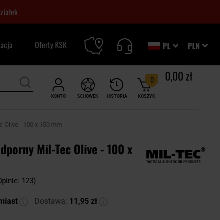
ziałek
zacja
Oferty KSK
PL
PLN
0,00 zł
0
KONTO
SCHOWEK
HISTORIA
KOSZYK
 Olive - 100 x 150 mm
porny Mil-Tec Olive - 100 x
Opinie: 123)
miast
Dostawa:
11,95 zł