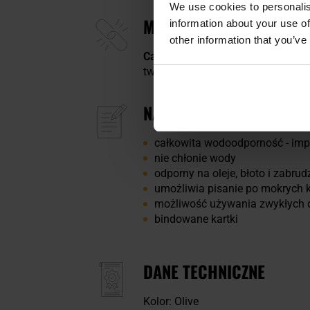
We use cookies to personalis
MOCNA KONSTRUKCJA
information about your use of
other information that you’ve
Całość jest bindowana
mocnym dr
tworzywa sztucznego.
NAJWAŻNIEJSZE CECHY
całkowita wodoodporność - imp
nie chłonie wody
odporny na oleje, błoto i zabrud
umożliwia pisanie po mokrych 
możliwość używania zwykłych d
bindowane kartki
DANE TECHNICZNE
Kolor: Olive