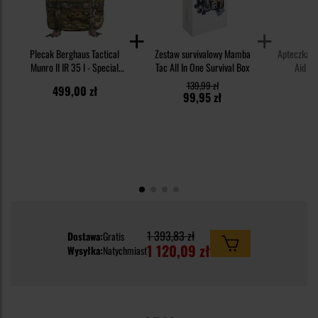
Plecak Berghaus Tactical
Zestaw survivalowy Mamba
Apteczka M
Munro II IR 35 l - Special
Tac All In One Survival Box
Aid Ki
Forces Camo
139,99 zł
499,00 zł
6
99,95 zł
1 393,83 zł
Dostawa:
Gratis
1 120,09 zł
Wysyłka:
Natychmiast