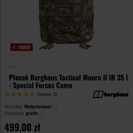
2/8
Plecak Berghaus Tactical Munro II IR 35 l
- Special Forces Camo
Ocena:
(Opinie: 2)
100
100
% of
Wysyłka:
Natychmiast
Dostawa:
gratis
499,00 zł