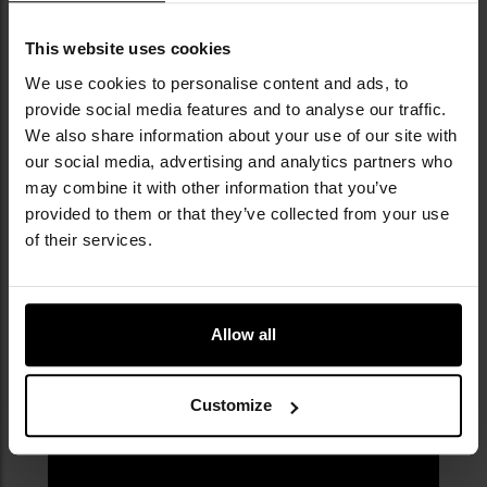
NAJWAŻNIEJSZE CECHY
This website uses cookies
pojemność 35 l
We use cookies to personalise content and ads, to
wytrzymała Armadura 1000D
provide social media features and to analyse our traffic.
technologia IR
We also share information about your use of our site with
pojemna komora główna
system MOLLE/PALS
our social media, advertising and analytics partners who
aluminiowy stelaż
may combine it with other information that you’ve
provided to them or that they’ve collected from your use
of their services.
Allow all
Customize