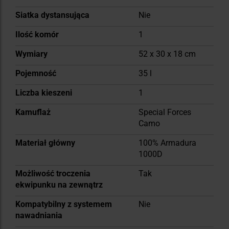
Siatka dystansująca
Nie
Ilość komór
1
Wymiary
52 x 30 x 18 cm
Pojemność
35 l
Liczba kieszeni
1
Kamuflaż
Special Forces
Camo
Materiał główny
100% Armadura
1000D
Możliwość troczenia
Tak
ekwipunku na zewnątrz
Kompatybilny z systemem
Nie
nawadniania