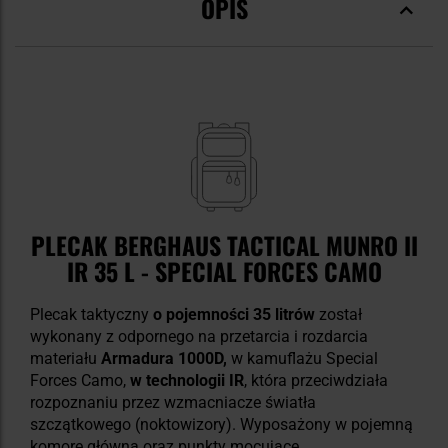
OPIS
PLECAK BERGHAUS TACTICAL MUNRO II
IR 35 L - SPECIAL FORCES CAMO
Plecak taktyczny
o pojemności 35 litrów
został
wykonany z odpornego na przetarcia i rozdarcia
materiału
Armadura 1000D,
w kamuflażu Special
Forces Camo,
w technologii IR
, która przeciwdziała
rozpoznaniu przez wzmacniacze światła
szczątkowego (noktowizory). Wyposażony w pojemną
komorę główną oraz punkty mocujące.