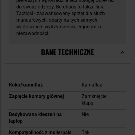
pierwszych wprowadziła technologię Gore-Tex
do swojej odzieży. Berghaus to także linia
Tactical - zaawansowany sprzęt dla służb
mundurowych, oparty na tych samych
wartościach: wytrzymałości, ergonomii i
niezawodności.
DANE TECHNICZNE
Więcej
Kolor/kamuflaż
Kamuflaż
informacji
Zapięcie komory głównej
Zamknięcie
klapą
Dedykowana kieszeń na
Nie
laptop
Kompatybilność z molle/pals
Tak