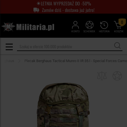
LETNIA WYPRZEDAŻ DO -50%
Zamów dziś - dostawa już jutro!
0
KONTO
SCHOWEK
HISTORIA
KOSZYK
Berghaus
Plecak Berghaus Tactical Munro II IR 35 l - Special Forces Camo