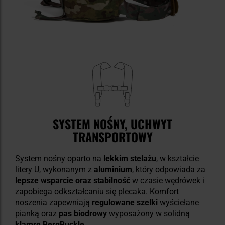
SYSTEM NOŚNY, UCHWYT
TRANSPORTOWY
System nośny oparto na
lekkim stelażu
, w kształcie
litery U, wykonanym z
aluminium
, który odpowiada za
lepsze wsparcie oraz stabilność
w czasie wędrówek i
zapobiega odkształcaniu się plecaka. Komfort
noszenia zapewniają
regulowane szelki
wyściełane
pianką oraz
pas biodrowy
wyposażony w solidną
klamrę BergBuckle
.