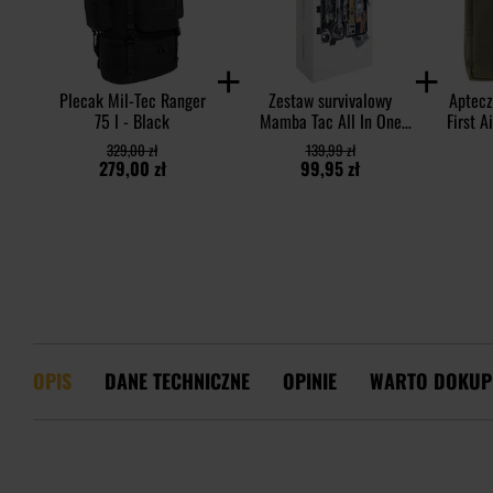
Plecak Mil-Tec Ranger
Zestaw survivalowy
Aptecz
75 l - Black
Mamba Tac All In One
First A
Survival Box
329,00 zł
139,99 zł
279,00 zł
99,95 zł
OPIS
DANE TECHNICZNE
OPINIE
WARTO DOKUP