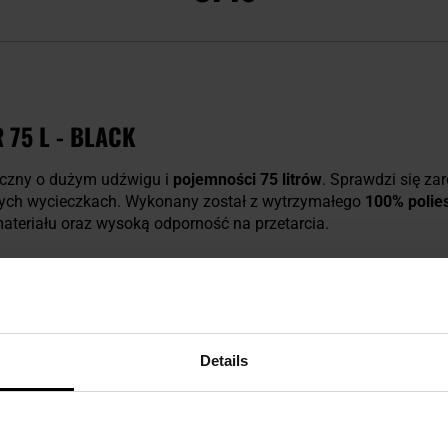
 75 L - BLACK
yczny o dużym udźwigu i
pojemności 75 litrów
. Sprawdzi się z
owych wycieczkach. Wykonany został z wytrzymałego
100% polie
ateriału oraz wysoką odporność na przetarcia.
Z LICZNYMI KIESZENIAMI, POKROWIEC OCHRO
 jest na
komin ze ściągaczem
i klapę z klamrami. Z tyłu umi
Wygodny dostęp do dna komory zapewnia zamontowany u dołu p
Details
w
cztery
praktyczne kieszenie zewnętrzne
:
zamkiem błyskawicznym