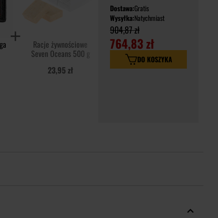
Dostawa:
Gratis
Wysyłka:
Natychmiast
904,87 zł
764,83 zł
ga
Racje żywnościowe
Ultradźwiękowa ochrona
Seven Oceans 500 g
przed kleszczami
DO KOSZYKA
TickLess Military - dla
23,95 zł
179,00 zł
ludzi - Beige