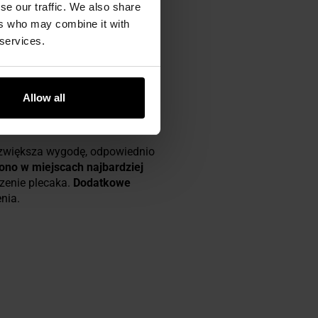
se our traffic. We also share
ers who may combine it with
 services.
żliwia noszenie plecaka
Allow all
NKU
 zwiększa wygodę, odpowiednio
no w miejscach najbardziej
zenie plecaka.
Dodatkowe
nia.