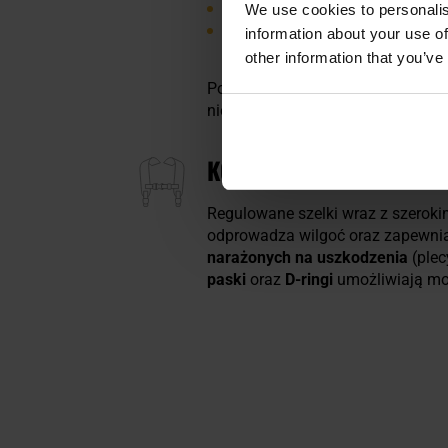
jedną przednią z panelem velcr
We use cookies to personalis
jedną małą, umieszczoną na k
information about your use of
other information that you’ve
Ponadto w kieszeni klapy plecak
niezależnie od warunków atmosfe
KOMFORTOWY SYSTEM P
Regulowane szelki wraz z szerok
odprowadza wilgoć oraz zapewni
narażonych na uszkodzenia
(plec
paski
oraz
D-ringi
umożliwiają mo