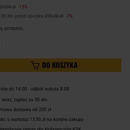
29,00 zł
-15%
 30 dni przed obniżką
299,00 zł
-7%
y produktu:
DO KOSZYKA
ów do 14:00
-
odbiór sobota 8.08
 teraz, zapłać za 30 dni
mowa dostawa od 200 zł
kt. o wartości
13,50 zł
na kolejne zakupy
terminowe zwroty dla klubowiczów KSK