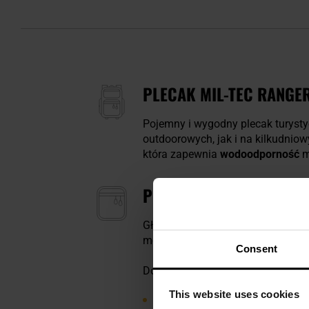
PLECAK MIL-TEC RANGER
Pojemny i wygodny plecak turyst
outdoorowych, jak i na kilkudni
która zapewnia
wodoodporność
m
POJEMNA KONSTRUKCJA 
Główna komora plecaka zamykana
można wyjąć w razie potrzeby. 
Consent
Dodatkowo plecak wyposażono 
This website uses cookies
dwie duże, boczne zamykane 