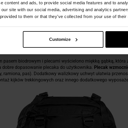
o
e content and ads, to provide social media features and to analy
lapie, zamykaną zamkiem błyskawicznym
 our site with our social media, advertising and analytics partn
 provided to them or that they’ve collected from your use of their
a umieszczono
nieprzemakalny pokrowiec ochronny
, który umo
rycznych.
Customize
RZENOSZENIA, MOŻLIWOŚĆ MONTAŻU EKWIPU
im pasem biodrowym i plecami wyścielono miękką gąbką, która
a dobre dopasowanie plecaka do użytkownika.
Plecak wzmocnio
y, ramiona, pas). Dodatkowy walizkowy uchwyt ułatwia przenos
ntaż kijków trekkingowych oraz innego dodatkowego wyposaże