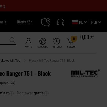
botę
zacja
Oferty KSK
PL
PLN
0,00 zł
0
KONTO
SCHOWEK
HISTORIA
KOSZYK
jskowe Mil-Tec
Plecak Mil-Tec Ranger 75 l - Black
ec Ranger 75 l - Black
Opinie: 24)
miast
Dostawa:
gratis