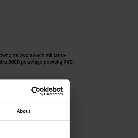
arówno na wyprawach militarno-
stru 600D
pokrytego powłoką
PVC
,
NNY
eszczono
aluminiową ramę
, którą
odwójny zamek błyskawiczny.
About