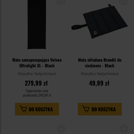
schowka
sc
Mata samopompująca Volven
Mata składana Brandit do
Ultralight XL - Black
siedzenia - Black
Wysyłka:
Natychmiast
Wysyłka:
Natychmiast
279,99 zł
49,99 zł
Sugerowana cena
producenta
349,99 zł
DO KOSZYKA
DO KOSZYKA
Dodaj
Do