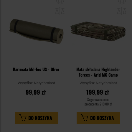
do
do
schowka
sc
Karimata Mil-Tec US - Olive
Mata składana Highlander
Forces - Arid MC Camo
Wysyłka:
Natychmiast
Wysyłka:
Natychmiast
99,99 zł
199,99 zł
Sugerowana cena
producenta
219,00 zł
DO KOSZYKA
DO KOSZYKA