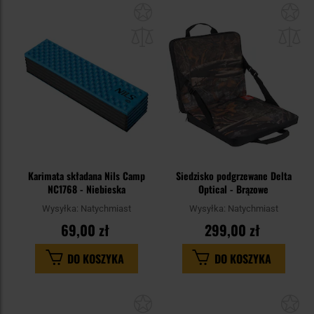
Dodaj
Do
do
do
schowka
sc
Karimata składana Nils Camp
Siedzisko podgrzewane Delta
NC1768 - Niebieska
Optical - Brązowe
Wysyłka:
Natychmiast
Wysyłka:
Natychmiast
69,00 zł
299,00 zł
DO KOSZYKA
DO KOSZYKA
Dodaj
Do