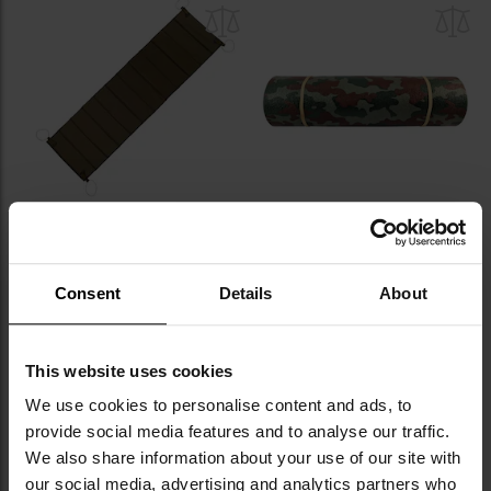
do
do
schowka
sc
Karimata składana Red Dot One
Karimata Bushmen Camo
Onyx M
Wysyłka:
Natychmiast
Wysyłka:
Natychmiast
Consent
Details
About
389,00 zł
49,99 zł
DO KOSZYKA
DO KOSZYKA
This website uses cookies
We use cookies to personalise content and ads, to
Dodaj
Do
provide social media features and to analyse our traffic.
do
do
We also share information about your use of our site with
schowka
sc
our social media, advertising and analytics partners who