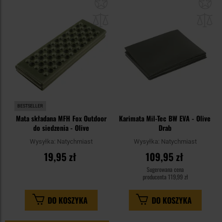
Dodaj
Do
do
do
schowka
sc
BESTSELLER
Mata składana MFH Fox Outdoor
Karimata Mil-Tec BW EVA - Olive
do siedzenia - Olive
Drab
Wysyłka:
Natychmiast
Wysyłka:
Natychmiast
19,95 zł
109,95 zł
Sugerowana cena
producenta
119,99 zł
DO KOSZYKA
DO KOSZYKA