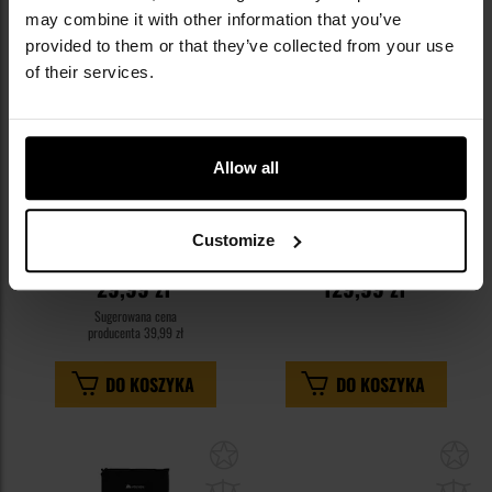
may combine it with other information that you’ve
provided to them or that they’ve collected from your use
of their services.
Allow all
Mata składana MFH Fox Outdoor
Mata samopompująca Meteor
Thermal - Black
188 x 66 x 3,8 cm - Moro
Customize
Wysyłka:
Natychmiast
Wysyłka:
Natychmiast
29,99 zł
129,99 zł
Sugerowana cena
producenta
39,99 zł
DO KOSZYKA
DO KOSZYKA
Dodaj
Do
do
do