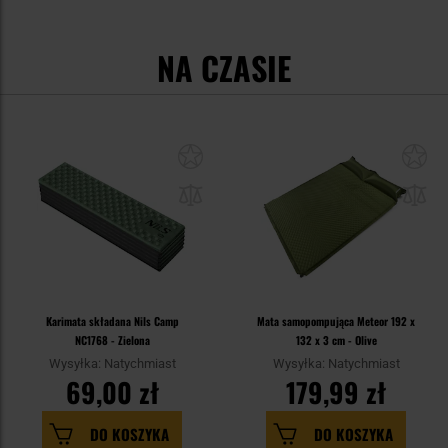
NA CZASIE
Karimata składana Nils Camp
Mata samopompująca Meteor 192 x
NC1768 - Zielona
132 x 3 cm - Olive
Wysyłka: Natychmiast
Wysyłka: Natychmiast
69,00 zł
179,99 zł
DO KOSZYKA
DO KOSZYKA