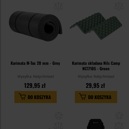
do
do
schowka
sc
Karimata M-Tac 20 mm - Grey
Karimata składana Nils Camp
NC17105 - Green
Wysyłka:
Natychmiast
Wysyłka:
Natychmiast
129,95 zł
29,95 zł
DO KOSZYKA
DO KOSZYKA
Dodaj
Do
do
do
schowka
sc