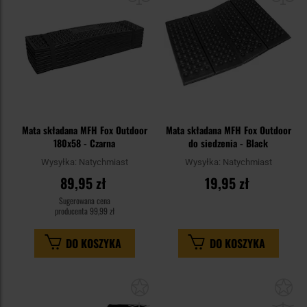
Mata składana MFH Fox Outdoor
Mata składana MFH Fox Outdoor
180x58 - Czarna
do siedzenia - Black
Wysyłka:
Natychmiast
Wysyłka:
Natychmiast
89,95 zł
19,95 zł
Sugerowana cena
producenta
99,99 zł
DO KOSZYKA
DO KOSZYKA
Dodaj
Do
do
do