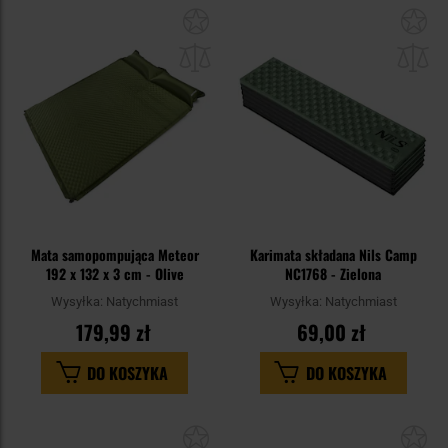
Dodaj
Do
do
do
schowka
sc
Mata samopompująca Meteor
Karimata składana Nils Camp
192 x 132 x 3 cm - Olive
NC1768 - Zielona
Wysyłka:
Natychmiast
Wysyłka:
Natychmiast
179,99 zł
69,00 zł
DO KOSZYKA
DO KOSZYKA
Dodaj
Do