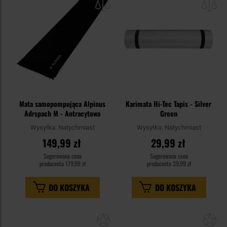
schowka
sc
Mata samopompująca Alpinus
Karimata Hi-Tec Tapis - Silver
Adrspach M - Antracytowa
Green
Wysyłka:
Natychmiast
Wysyłka:
Natychmiast
149,99 zł
29,99 zł
Sugerowana cena
Sugerowana cena
producenta
179,99 zł
producenta
39,99 zł
DO KOSZYKA
DO KOSZYKA
Dodaj
Do