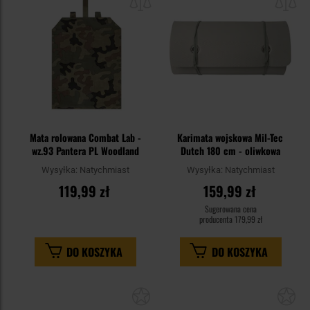
schowka
sc
Mata rolowana Combat Lab -
Karimata wojskowa Mil-Tec
wz.93 Pantera PL Woodland
Dutch 180 cm - oliwkowa
Wysyłka:
Natychmiast
Wysyłka:
Natychmiast
119,99 zł
159,99 zł
Sugerowana cena
producenta
179,99 zł
DO KOSZYKA
DO KOSZYKA
Dodaj
Do
do
do