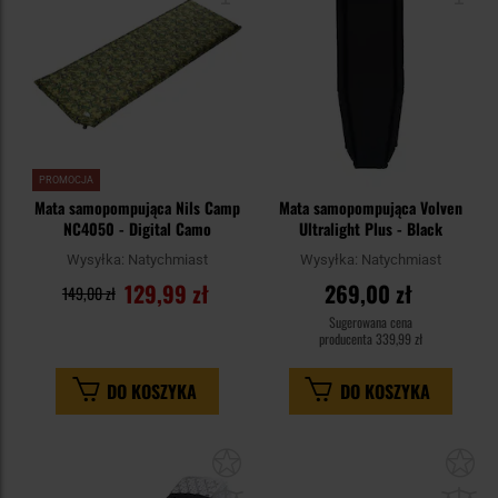
PROMOCJA
Mata samopompująca Nils Camp
Mata samopompująca Volven
NC4050 - Digital Camo
Ultralight Plus - Black
Wysyłka:
Natychmiast
Wysyłka:
Natychmiast
129,99 zł
269,00 zł
149,00 zł
Sugerowana cena
producenta
339,99 zł
DO KOSZYKA
DO KOSZYKA
Dodaj
Do
do
do