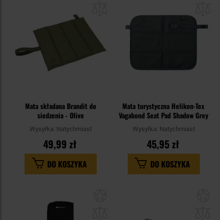
do
do
schowka
sc
Mata składana Brandit do
Mata turystyczna Helikon-Tex
siedzenia - Olive
Vagabond Seat Pad Shadow Grey
Wysyłka:
Natychmiast
Wysyłka:
Natychmiast
49,99 zł
45,95 zł
DO KOSZYKA
DO KOSZYKA
Dodaj
Do
do
do
schowka
sc