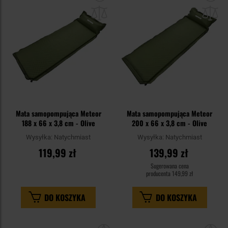
do
do
schowka
sc
Mata samopompująca Meteor
Mata samopompująca Meteor
188 x 66 x 3,8 cm - Olive
200 x 66 x 3,8 cm - Olive
Wysyłka:
Natychmiast
Wysyłka:
Natychmiast
119,99 zł
139,99 zł
Sugerowana cena
producenta
149,99 zł
DO KOSZYKA
DO KOSZYKA