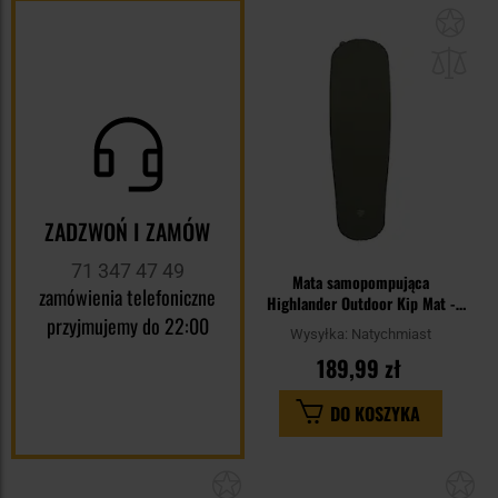
Dod
do
sc
ZADZWOŃ I ZAMÓW
71 347 47 49
Mata samopompująca
zamówienia telefoniczne
Highlander Outdoor Kip Mat -
przyjmujemy do 22:00
Olive
Wysyłka:
Natychmiast
189,99 zł
DO KOSZYKA
Dodaj
Do