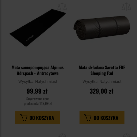
do
do
schowka
sc
Mata samopompująca Alpinus
Mata składana Savotta FDF
Adrspach - Antracytowa
Sleeping Pad
Wysyłka:
Natychmiast
Wysyłka:
Natychmiast
99,99 zł
329,00 zł
Sugerowana cena
producenta
119,99 zł
DO KOSZYKA
DO KOSZYKA
Dodaj
Do