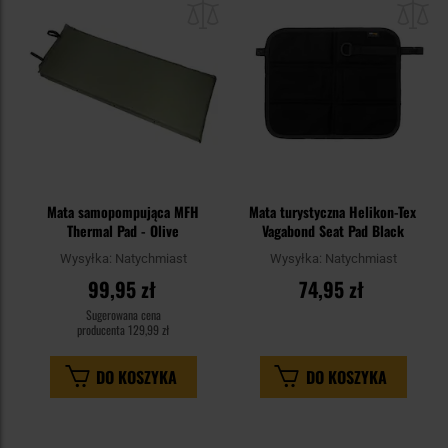
schowka
sc
Mata samopompująca MFH
Mata turystyczna Helikon-Tex
Thermal Pad - Olive
Vagabond Seat Pad Black
Wysyłka:
Natychmiast
Wysyłka:
Natychmiast
99,95 zł
74,95 zł
Sugerowana cena
producenta
129,99 zł
DO KOSZYKA
DO KOSZYKA