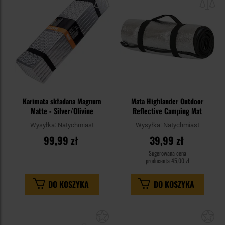
schowka
sc
Karimata składana Magnum
Mata Highlander Outdoor
Matte - Silver/Olivine
Reflective Camping Mat
Wysyłka:
Natychmiast
Wysyłka:
Natychmiast
99,99 zł
39,99 zł
Sugerowana cena
producenta
45,00 zł
DO KOSZYKA
DO KOSZYKA
Dodaj
Do