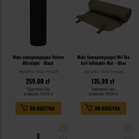
Mata samopompująca Volven
Mata Samopompująca Mil-Tec
Ultralight - Black
Self Inflatable Mat - Olive
Wysyłka:
Natychmiast
Wysyłka:
Natychmiast
259,00 zł
135,99 zł
Sugerowana cena
Sugerowana cena
producenta
319,99 zł
producenta
149,99 zł
DO KOSZYKA
DO KOSZYKA
Dodaj
Do
do
do