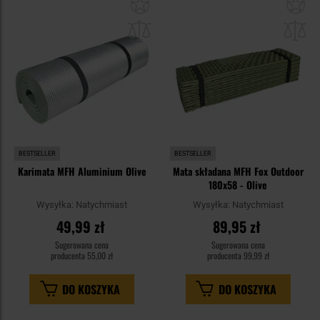
Dodaj
Do
do
do
schowka
sc
BESTSELLER
BESTSELLER
Karimata MFH Aluminium Olive
Mata składana MFH Fox Outdoor
180x58 - Olive
Wysyłka:
Natychmiast
Wysyłka:
Natychmiast
49,99 zł
89,95 zł
Sugerowana cena
Sugerowana cena
producenta
55,00 zł
producenta
99,99 zł
DO KOSZYKA
DO KOSZYKA