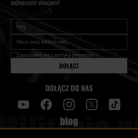
najlepszymi okazjami!
Imię
Subskrybuj
nasz
newsletter:
Zapoznałem się z
polityką prywatności
DOŁĄCZ
DOŁĄCZ DO NAS
y
f
i
t
tt
Blog