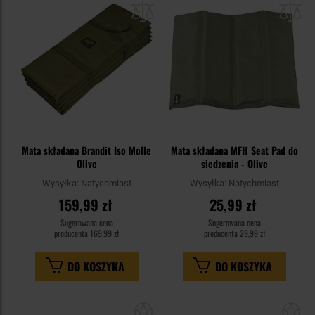
schowka
sc
Mata składana Brandit Iso Molle
Mata składana MFH Seat Pad do
Olive
siedzenia - Olive
Wysyłka:
Natychmiast
Wysyłka:
Natychmiast
159,99 zł
25,99 zł
Sugerowana cena
Sugerowana cena
producenta
169,99 zł
producenta
29,99 zł
DO KOSZYKA
DO KOSZYKA
Dodaj
Do