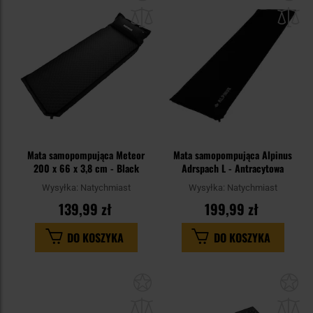
do
do
schowka
sc
Mata samopompująca Meteor
Mata samopompująca Alpinus
200 x 66 x 3,8 cm - Black
Adrspach L - Antracytowa
Wysyłka:
Natychmiast
Wysyłka:
Natychmiast
139,99 zł
199,99 zł
DO KOSZYKA
DO KOSZYKA
Dodaj
Do
do
do
schowka
sc