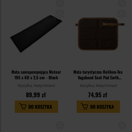
Dodaj
Do
do
do
schowka
sc
Mata samopompująca Meteor
Mata turystyczna Helikon-Tex
195 x 60 x 2,5 cm - Black
Vagabond Seat Pad Earth
Brown/Clay
Wysyłka:
Natychmiast
Wysyłka:
Natychmiast
89,99 zł
74,95 zł
DO KOSZYKA
DO KOSZYKA
Dodaj
Do
do
do