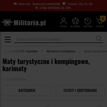
Zamów dziś - dostawa już w poniedziałek
05
g
41
m
38
s
LETNIA WYPRZEDAŻ DO -50%
0
KONTO
SCHOWEK
HISTORIA
KOSZYK
Survival, bushcraft, turystyka
Akcesoria noclegowe
Maty turystyczne
Maty turystyczne i kempingowe,
karimaty
121 produktów
KATEGORIE
FILTRY I SORTOWANIE