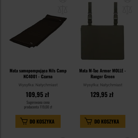
do
do
schowka
sc
Mata samopompująca Nils Camp
Mata M-Tac Armor MOLLE -
NC4001 - Czarna
Ranger Green
Wysyłka:
Natychmiast
Wysyłka:
Natychmiast
109,95 zł
129,95 zł
Sugerowana cena
producenta
119,00 zł
DO KOSZYKA
DO KOSZYKA