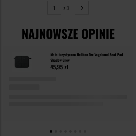
z 3
Strona
Następne
NAJNOWSZE OPINIE
Mata turystyczna Helikon-Tex Vagabond Seat Pad
Shadow Grey
45,95 zł