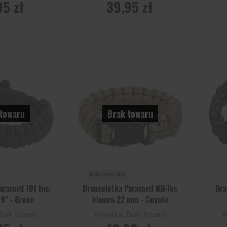
95 zł
39,95 zł
 O
POWIADOM O
P
ŚCI
DOSTĘPNOŚCI
DO
Dodaj
Dodaj
Porównaj
Porówn
do
do
schowka
schowka
towaru
Brak towaru
KOŃCÓWKA SERII
aracord 101 Inc.
Bransoletka Paracord Mil-Tec
Bra
9" - Green
klamra 22 mm - Coyote
Brak towaru
Wysyłka:
Brak towaru
W