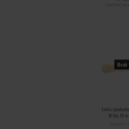
Sugerowana cena 
POWIADOM
DOSTĘPNO
Porównaj
Brak 
Linka spadoch
M-Tac 15 m
Gol
Wysyłka: