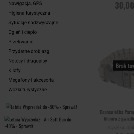
30,00
Nawigacja, GPS
Higiena turystyczna
POWIADOM O
DOSTĘPNOŚCI
Sytuacje nadzwyczajne
Ogień i ciepło
Porównaj
Przetrwanie
Przydatne drobiazgi
Notesy i długopisy
Brak to
Kilofy
Megafony i akcesoria
Wózki turystyczne
Bransoletka Para
klamra z gwizd
Wysyłka:
Bra