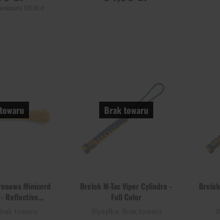
producenta
105,00 zł
 O
POWIADOM O
P
ŚCI
DOSTĘPNOŚCI
DO
Dodaj
Dodaj
Porównaj
Porówn
do
do
schowka
schowka
towaru
Brak towaru
ronowa Minicord
Brelok M-Tac Viper Cylindre -
Brelok
 - Reflective
Full Color
denrod
Brak towaru
Wysyłka:
Brak towaru
W