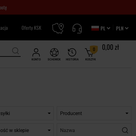
botę
zacja
Oferty KSK
PL
PLN
0,00 zł
0
KONTO
SCHOWEK
HISTORIA
KOSZYK
syłki
Producent
Nazwa:
Filtr
ość w sklepie