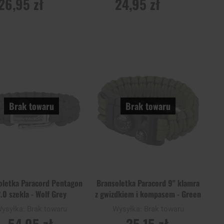
26,95 zł
24,95 zł
ADOM O
POWIADOM O
ĘPNOŚCI
DOSTĘPNOŚCI
Dodaj
Doda
Porównaj
do
do
schowka
scho
Brak towaru
Brak towaru
oletka Paracord Pentagon
Bransoletka Paracord 9" klamra
.0 szekla - Wolf Grey
z gwizdkiem i kompasem - Green
ysyłka:
Brak towaru
Wysyłka:
Brak towaru
54,95 zł
35,15 zł