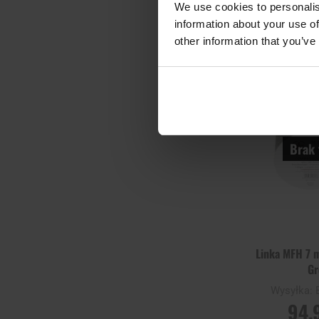
We use cookies to personalis
information about your use of
POWIADOM
DOSTĘPNO
other information that you’ve
Porównaj
Brak 
Linka MFH 7 
Gr
Wysyłka:
94,