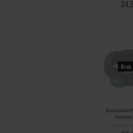
34,
POWIADOM
DOSTĘPNO
Porównaj
Brak 
Bransoletka P
Compass 
Wysyłka: