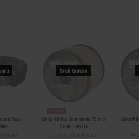
Dodaj
Dodaj
do
do
schowka
schowka
waru
Brak towaru
PROMOCJA
acord Texar
Linka Mil-Tec Commando 70 m x
Linka Mi
Black
5 mm - coyote
k towaru
Wysyłka:
Brak towaru
Wys