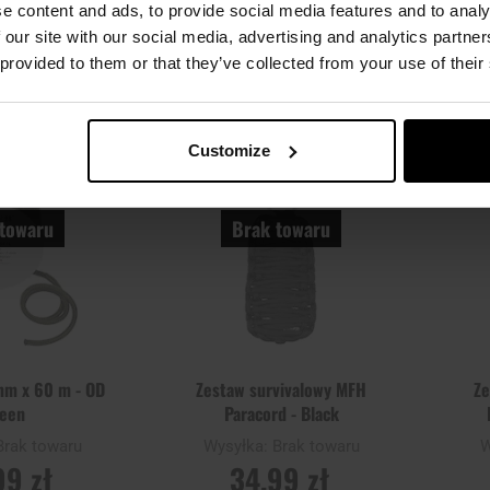
e content and ads, to provide social media features and to analy
 our site with our social media, advertising and analytics partn
 O
POWIADOM O
P
ŚCI
DOSTĘPNOŚCI
DO
 provided to them or that they’ve collected from your use of their
Dodaj
Dodaj
Porównaj
Porówn
do
do
schowka
schowka
Customize
towaru
Brak towaru
mm x 60 m - OD
Zestaw survivalowy MFH
Ze
een
Paracord - Black
Brak towaru
Wysyłka:
Brak towaru
W
99 zł
34,99 zł