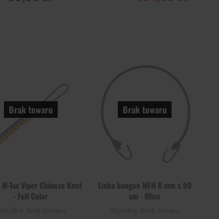
OWIADOM O
POWIADOM O
STĘPNOŚCI
DOSTĘPNOŚCI
Dodaj
Doda
aj
Porównaj
do
do
schowka
scho
Brak towaru
Brak towaru
 M-Tac Viper Chinese Knot
Linka bungee MFH 8 mm x 90
- Full Color
cm - Olive
ysyłka:
Brak towaru
Wysyłka:
Brak towaru