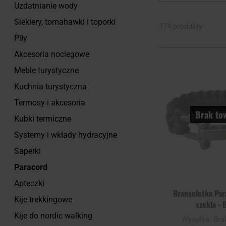
Uzdatnianie wody
Siekiery, tomahawki i toporki
174 produkty
Piły
Akcesoria noclegowe
Meble turystyczne
Kuchnia turystyczna
Termosy i akcesoria
Brak to
Kubki termiczne
Systemy i wkłady hydracyjne
Saperki
Paracord
Apteczki
Bransoletka Par
Kije trekkingowe
szekla - 
Kije do nordic walking
Wysyłka:
Bra