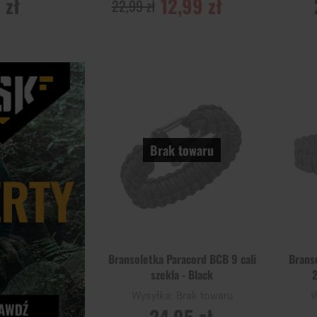
 zł
12,99 zł
22,99 zł
POWIADOM O
POWI
DOSTĘPNOŚCI
DOST
Dodaj
Porównaj
Porównaj
do
schowka
Brak towaru
Bransoletka Paracord BCB 9 cali
Brans
szekla - Black
2
Wysyłka:
Brak towaru
W
24,95 zł