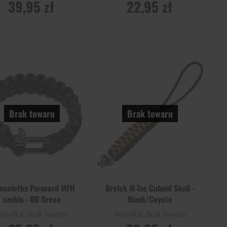
39,95 zł
22,95 zł
OWIADOM O
POWIADOM O
STĘPNOŚCI
DOSTĘPNOŚCI
Dodaj
Doda
aj
Porównaj
do
do
schowka
scho
Brak towaru
Brak towaru
nsoletka Paracord MFH
Brelok M-Tac Cuboid Skull -
szekla - OD Green
Black/Coyote
ysyłka:
Brak towaru
Wysyłka:
Brak towaru