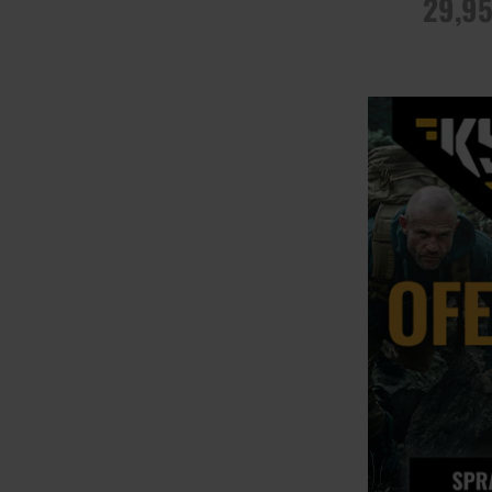
29,95
POWIADOM O
DOSTĘPNOŚCI
Porównaj