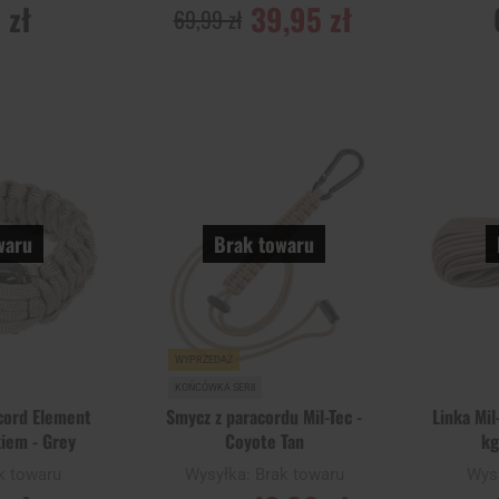
 zł
39,95 zł
69,99 zł
POWIADOM O
POWI
DOSTĘPNOŚCI
DOST
Dodaj
Dodaj
Porównaj
Porównaj
do
do
schowka
schowka
waru
Brak towaru
WYPRZEDAŻ
KOŃCÓWKA SERII
cord Element
Smycz z paracordu Mil-Tec -
Linka Mil
kiem - Grey
Coyote Tan
kg
k towaru
Wysyłka:
Brak towaru
Wys