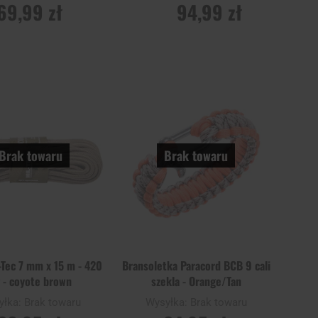
69,99 zł
94,99 zł
ADOM O
POWIADOM O
ĘPNOŚCI
DOSTĘPNOŚCI
Dodaj
Dodaj
Porównaj
do
do
schowka
schowk
Brak towaru
Brak towaru
-Tec 7 mm x 15 m - 420
Bransoletka Paracord BCB 9 cali
 - coyote brown
szekla - Orange/Tan
yłka:
Brak towaru
Wysyłka:
Brak towaru