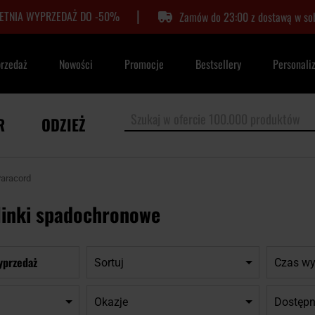
|
LETNIA WYPRZEDAŻ DO -50%
Zamów do 23:00 z dostawą w so
przedaż
Nowości
Promocje
Bestsellery
Personali
R
ODZIEŻ
aracord
linki spadochronowe
yprzedaż
Sortuj
Czas wy
Okazje
Dostępn