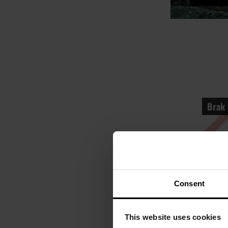
Brak 
Consent
Brelok M-Tac
Wysyłka:
This website uses cookies
24,