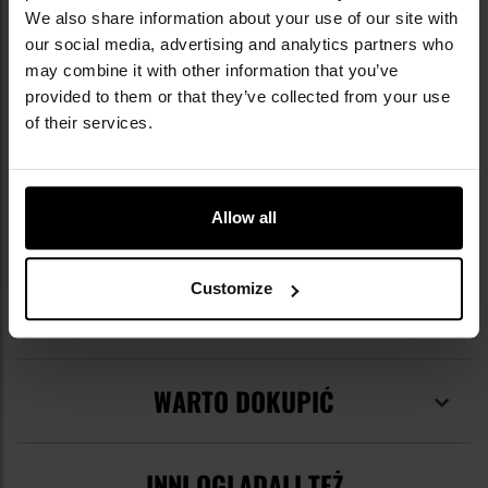
We also share information about your use of our site with
our social media, advertising and analytics partners who
may combine it with other information that you’ve
DANE TECHNICZNE
provided to them or that they’ve collected from your use
of their services.
Więcej
EAN
5901687921976
Allow all
informacji
Producent
AlcoForce
Customize
OPINIE
WARTO DOKUPIĆ
INNI OGLĄDALI TEŻ