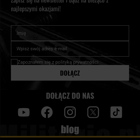
najlepszymi okazjami!
Imię
Subskrybuj
nasz
newsletter:
Zapoznałem się z
polityką prywatności
DOŁĄCZ
DOŁĄCZ DO NAS
y
f
i
t
tt
Blog