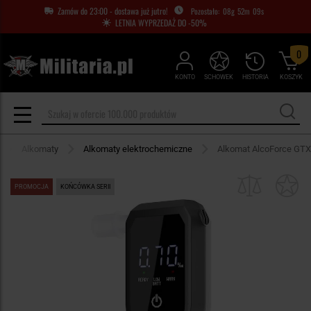
Zamów do 23:00 - dostawa już jutro!
08
g
52
m
09
s
LETNIA WYPRZEDAŻ DO -50%
0
KONTO
SCHOWEK
HISTORIA
KOSZYK
Alkomaty
Alkomaty elektrochemiczne
Alkomat AlcoForce GTX
PROMOCJA
KOŃCÓWKA SERII