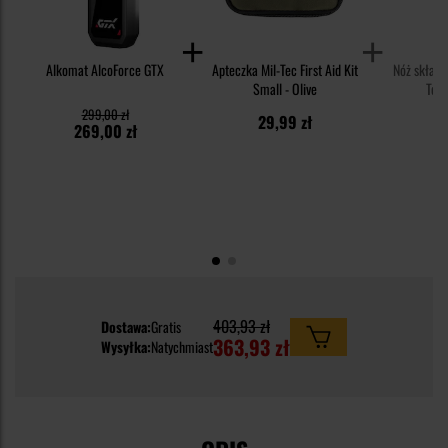
Alkomat AlcoForce GTX
Apteczka Mil-Tec First Aid Kit
Nóż składa
Small - Olive
Tec
299,00 zł
29,99 zł
3
269,00 zł
403,93 zł
Dostawa:
Gratis
363,93 zł
Wysyłka:
Natychmiast