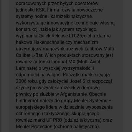
opracowanych przez byłych operatorów
jednostki KSK. Firma rozwija nowoczesne
systemy nośne i kamizelki taktyczne,
wykorzystując innowacyjne technologie własnej
konstrukcji, takie jak system szybkiego
wypinania Quick Release LT025, cicha klamra
hakowa Hakenschnalle czy mechanizm
utrzymujący magazynki różnych kalibrów Multi-
Caliber L-Bar. W ich produktach stosowany jest
również autorski laminat MX (Multi-Axial
Laminate) o wysokiej wytrzymałości i
odporności na wilgoć. Początki marki sięgają
2006 roku, gdy założyciel Josef Sixt rozpoczął
szycie pierwszych kamizelek w domowej
piwnicy po służbie w Afganistanie. Obecnie
Lindnerhof należy do grupy Mehler Systems –
europejskiego lidera w dziedzinie wyposażenia
ochronnego i taktycznego, skupiającego
również marki UF PRO (odzież taktyczna) oraz
Mehler Protection (ochrona balistyczna).