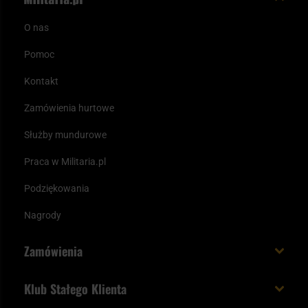
O nas
Pomoc
Kontakt
Zamówienia hurtowe
Służby mundurowe
Praca w Militaria.pl
Podziękowania
Nagrody
Zamówienia
Koszt i czas dostawy
Klub Stałego Klienta
Zamów do 23:00 - dostawa jutro!