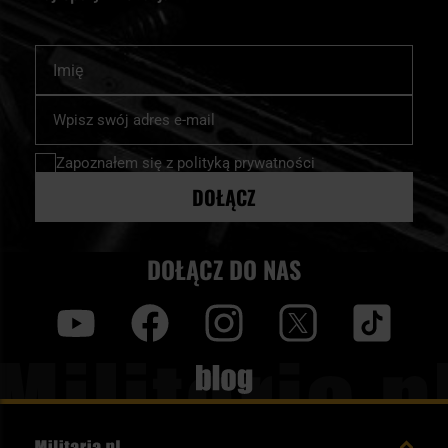
Imię
Subskrybuj
nasz
newsletter:
Zapoznałem się z
polityką prywatności
DOŁĄCZ
DOŁĄCZ DO NAS
y
f
i
t
tt
Blog