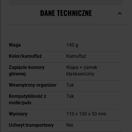
DANE TECHNICZNE
Więcej
Waga
140 g
informacji
Kolor/kamuflaż
Kamuflaż
Zapięcie komory
Klapa + zamek
głównej
błyskawiczny
Wewnętrzny organizer
Tak
Kompatybilność z
Tak
molle/pals
Wymiary
110 x 100 x 50 mm
Uchwyt transportowy
Nie