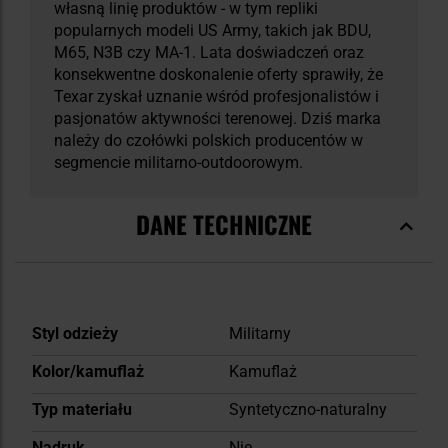
własną linię produktów - w tym repliki
popularnych modeli US Army, takich jak BDU,
M65, N3B czy MA-1. Lata doświadczeń oraz
konsekwentne doskonalenie oferty sprawiły, że
Texar zyskał uznanie wśród profesjonalistów i
pasjonatów aktywności terenowej. Dziś marka
należy do czołówki polskich producentów w
segmencie militarno-outdoorowym.
DANE TECHNICZNE
Więcej
Styl odzieży
Militarny
informacji
Kolor/kamuflaż
Kamuflaż
Typ materiału
Syntetyczno-naturalny
Nadruk
Nie