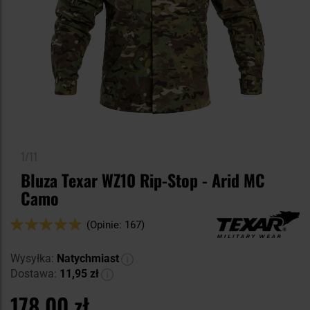
1/11
Bluza Texar WZ10 Rip-Stop - Arid MC
Camo
Ocena:
(Opinie: 167)
98
100
% of
Wysyłka:
Natychmiast
Dostawa:
11,95 zł
178,00 zł