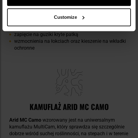
splot Rip-Stop zwiększa odporność na rozdarcia
5 pojemnych kieszeni
panele Velcro dla zamocowania naszywek
Customize
kołnierz ze stójką i regulowane mankiety
zaszewki na plecach zwiększające swobodę ruchów
zapięcie na guziki kryte patką
wzmocnienia na łokciach oraz kieszenie na wkładki
ochronne
KAMUFLAŻ ARID MC CAMO
Arid MC Camo
wzorowany jest na uniwersalnym
kamuflażu MultiCam, który sprawdza się szczególnie
dobrze wśród suchej roślinności, na stepach i w terenie