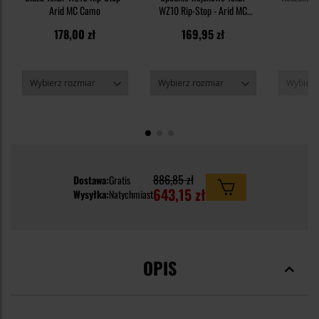
Arid MC Camo
WZ10 Rip-Stop - Arid MC
M
Camo
178,00 zł
169,95 zł
5
886,85 zł
Dostawa:
Gratis
643,15 zł
Wysyłka:
Natychmiast
OPIS