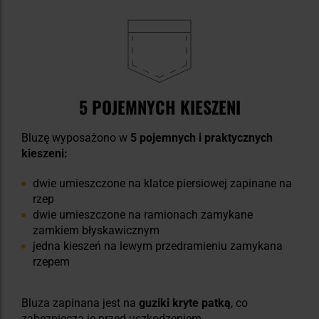
5 POJEMNYCH KIESZENI
Bluzę wyposażono w
5 pojemnych i praktycznych
kieszeni:
dwie umieszczone na klatce piersiowej zapinane na
rzep
dwie umieszczone na ramionach zamykane
zamkiem błyskawicznym
jedna kieszeń na lewym przedramieniu zamykana
rzepem
Bluza zapinana jest na
guziki kryte patką
, co
zabezpiecza je przed uszkodzeniem.