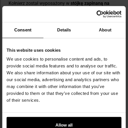
Kołnierz został wyposażony w
stójkę zapinaną na
rzep
, która w zależności od potrzeb może zostać
podniesiona,
aby lepiej chronić przed zimnem lub
zabezpieczać szyję przez otarciami.
Rękawy
regulowane są za pomocą mankietów na rzep.
Na
Consent
Details
About
plecach zastosowano specjalne zaszewki
, które
zwiększają wygodę i swobodę ruchów podczas
dynamicznych akcji. Na środku klatki piersiowej
This website uses cookies
umieszczono patkę na pagon ze stopniem.
We use cookies to personalise content and ads, to
provide social media features and to analyse our traffic.
We also share information about your use of our site with
our social media, advertising and analytics partners who
may combine it with other information that you’ve
provided to them or that they’ve collected from your use
of their services.
NAJWAŻNIEJSZE CECHY
wykonana z wytrzymałej mieszanki bawełny i
poliestru
Allow all