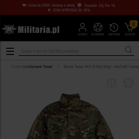
Zamów do 23:00 z dostawą w sobotę
07
g
51
m
11
s
LETNIA WYPRZEDAŻ DO -50%
0
KONTO
SCHOWEK
HISTORIA
KOSZYK
Bluzy mundurowe Texar
Bluza Texar WZ10 Rip-Stop - Arid MC Camo