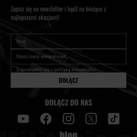
Zapisz się na newsletter i bądź na bieżąco z
najlepszymi okazjami!
Imię
Subskrybuj
nasz
newsletter:
Zapoznałem się z
polityką prywatności
DOŁĄCZ
DOŁĄCZ DO NAS
y
f
i
t
tt
Blog