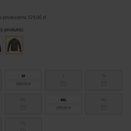
a producenta
329,00 zł
y produktu:
L
XL
M
259,00 zł
3XL
5XL
4XL
259,00 zł
7XL