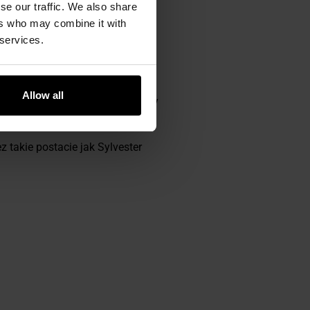
se our traffic. We also share
ers who may combine it with
 services.
LIVE
łym świecie za wytrzymałość i
Allow all
intensywnego noszenia przez cały
z takie postacie jak Sylvester