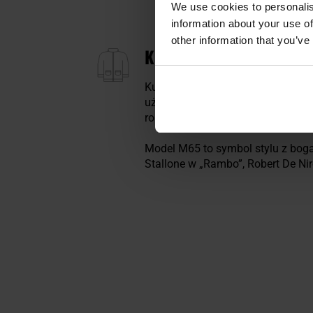
We use cookies to personalis
information about your use of
other information that you’ve
KURTKA BRANDIT M65 S
Kultowa kurtka inspirowana kla
użytkowość. Dzięki dopracowanej 
rok w różnych warunkach atmosfe
Model M65 to symbol stylu z boga
Stallone w „Rambo”, Robert De Nir