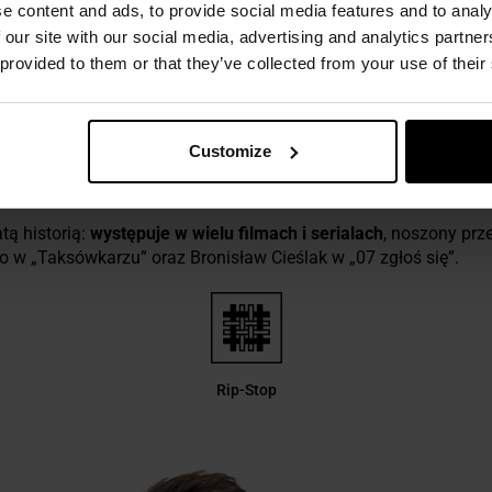
e content and ads, to provide social media features and to analy
 our site with our social media, advertising and analytics partn
 provided to them or that they’ve collected from your use of their
TANDARD RIPSTOP Z ODPINANĄ PODPINKĄ - O
sycznym modelem
wojskowej kurtki polowej M65
, ceniona na ca
Customize
konstrukcji i zastosowaniu
odpinanej podpinki
, nadaje się do 
rycznych.
tą historią:
występuje w wielu filmach i serialach
, noszony prze
o w „Taksówkarzu” oraz Bronisław Cieślak w „07 zgłoś się”.
Rip-Stop