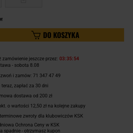
ów
DO KOSZYKA
ż zamówienie jeszcze przez:
03
35
53
tawa - sobota 8.08
zwoń i zamów:
71 347 47 49
 teraz, zapłać za 30 dni
mowa dostawa od 200 zł
kt. o wartości
12,50 zł
na kolejne zakupy
terminowe zwroty dla klubowiczów KSK
dniowa Ochrona Ceny w KSK
a spadnie - otrzymasz kupon