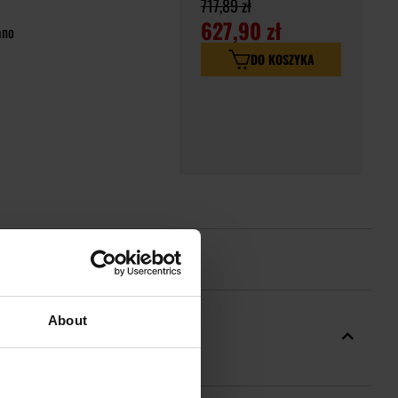
717,89 zł
627,90 zł
ano
DO KOSZYKA
About