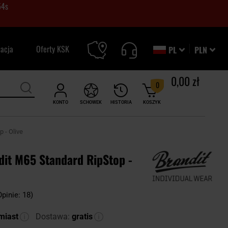
53
s
zacja
Oferty KSK
PL
PLN
0,00 zł
0
KONTO
SCHOWEK
HISTORIA
KOSZYK
 - Olive
dit M65 Standard RipStop -
Opinie: 18)
miast
Dostawa:
gratis