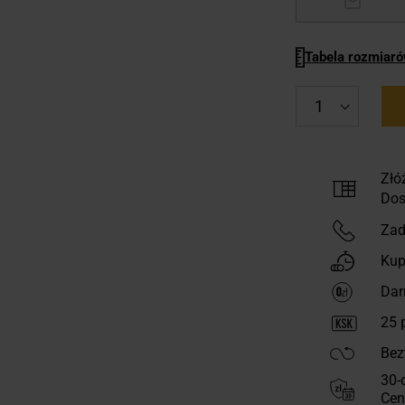
Tabela rozmiar
Złó
Dos
Zad
Kup
Dar
25
p
Bez
30-
Cen