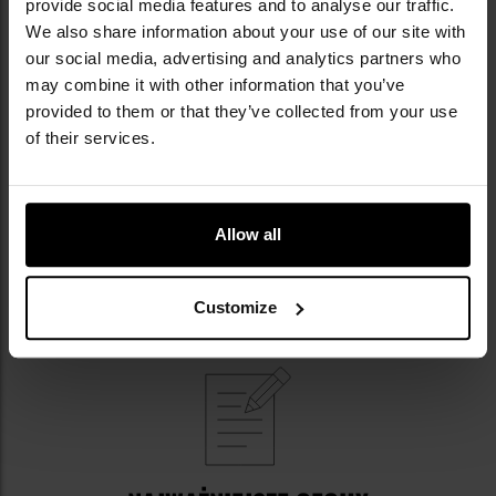
provide social media features and to analyse our traffic.
elementów wyposażenia wymagających szybkiego
We also share information about your use of our site with
dostępu
urgent need,
lub rzeczy zbyt duże, aby
our social media, advertising and analytics partners who
zmieścić je wewnątrz.
may combine it with other information that you’ve
provided to them or that they’ve collected from your use
of their services.
Allow all
GWARANCJA PRODUCENTA
Customize
Plecak objęty jest 5-letnią gwarancją producenta.