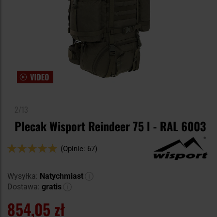
2/13
Plecak Wisport Reindeer 75 l - RAL 6003
Ocena:
(Opinie: 67)
98
100
% of
Wysyłka:
Natychmiast
Dostawa:
gratis
854,05 zł