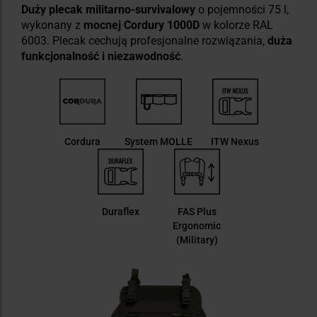
Duży plecak militarno-survivalowy
o pojemności 75 l,
wykonany z
mocnej Cordury 1000D
w kolorze RAL
6003. Plecak cechują profesjonalne rozwiązania,
duża
funkcjonalność i niezawodność
.
Cordura
System MOLLE
ITW Nexus
Duraflex
FAS Plus
Ergonomic
(Military)