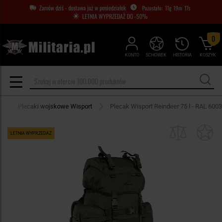
Zamów dziś - dostawa już w poniedziałek
11
g
19
m
16
s
LETNIA WYPRZEDAŻ DO -50%
0
KONTO
SCHOWEK
HISTORIA
KOSZYK
Plecaki wojskowe Wisport
Plecak Wisport Reindeer 75 l - RAL 6003
LETNIA WYPRZEDAŻ