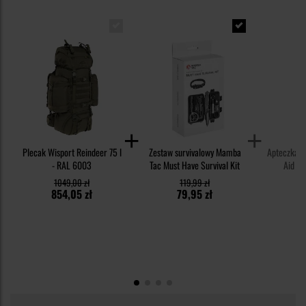
Plecak Wisport Reindeer 75 l
Zestaw survivalowy Mamba
Apteczka M
- RAL 6003
Tac Must Have Survival Kit
Aid Ki
1049,00 zł
119,99 zł
6
854,05 zł
79,95 zł