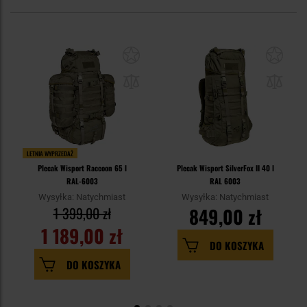
LETNIA WYPRZEDAŻ
Plecak Wisport Raccoon 65 l
Plecak Wisport SilverFox II 40 l
RAL-6003
RAL 6003
Wysyłka: Natychmiast
Wysyłka: Natychmiast
1 399,00 zł
849,00 zł
1 189,00 zł
DO KOSZYKA
DO KOSZYKA