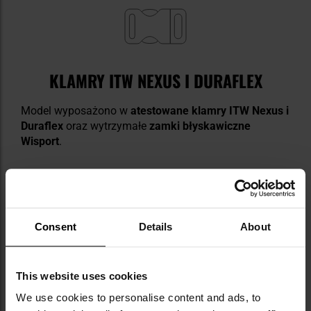
KLAMRY ITW NEXUS I DURAFLEX
Model wyposażono w
atestowane klamry ITW Nexus i
Duraflex
oraz wytrzymałe
zamki błyskawiczne
Wisport
.
Consent
Details
About
TAŚMY MOLLE
This website uses cookies
Na froncie naszyto
taśmy MOLLE
umożliwiające
We use cookies to personalise content and ads, to
montaż dodatkowego oporządzenia lub przenoszenie