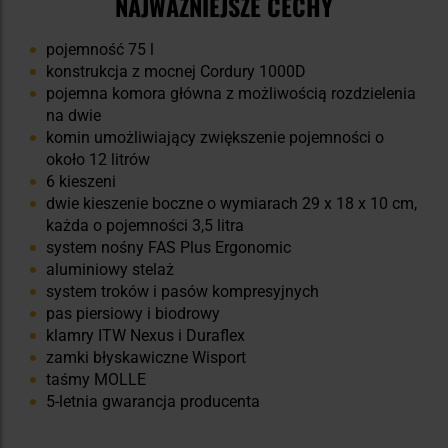
NAJWAŻNIEJSZE CECHY
pojemność 75 l
konstrukcja z mocnej Cordury 1000D
pojemna komora główna z możliwością rozdzielenia
na dwie
komin umożliwiający zwiększenie pojemności o
około 12 litrów
6 kieszeni
dwie kieszenie boczne o wymiarach 29 x 18 x 10 cm,
każda o pojemności 3,5 litra
system nośny FAS Plus Ergonomic
aluminiowy stelaż
system troków i pasów kompresyjnych
pas piersiowy i biodrowy
klamry ITW Nexus i Duraflex
zamki błyskawiczne Wisport
taśmy MOLLE
5-letnia gwarancja producenta