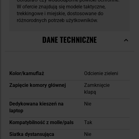
W ofercie znajdują się modele taktyczne,
trekkingowe i miejskie, dostosowane do
różnorodnych potrzeb użytkowników.
DANE TECHNICZNE
Więcej
Kolor/kamuflaż
Odcienie zieleni
informacji
Zapięcie komory głównej
Zamknięcie
klapą
Dedykowana kieszeń na
Nie
laptop
Kompatybilność z molle/pals
Tak
Siatka dystansująca
Nie