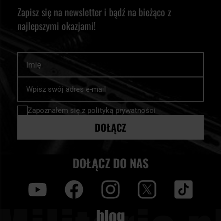
Zapisz się na newsletter i bądź na bieżąco z
najlepszymi okazjami!
Imię
Subskrybuj
nasz
newsletter:
Zapoznałem się z
polityką prywatności
DOŁĄCZ
DOŁĄCZ DO NAS
y
f
i
t
tt
Blog