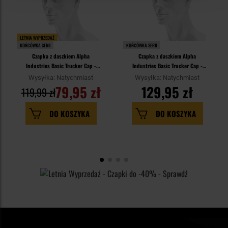
LETNIA WYPRZEDAŻ
KOŃCÓWKA SERII
KOŃCÓWKA SERII
Czapka z daszkiem Alpha
Czapka z daszkiem Alpha
Industries Basic Trucker Cap -
Industries Basic Trucker Cap -
Sand
Woodland Camo 65
Wysyłka: Natychmiast
Wysyłka: Natychmiast
79,95 zł
129,95 zł
119,99 zł
DO KOSZYKA
DO KOSZYKA