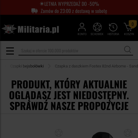
LETNIA WYPRZEDAŻ DO -50%
Zamów do 23:00 z dostawą w sobotę
0
KONTO
SCHOWEK
HISTORIA
KOSZYK
Czapki bejsbolówki
Czapka z daszkiem Fostex 82nd Airborne - Sand
PRODUKT, KTÓRY AKTUALNIE
OGLĄDASZ JEST NIEDOSTĘPNY.
SPRAWDŹ NASZE PROPOZYCJE