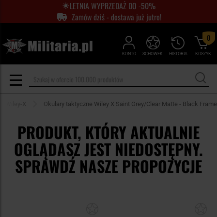
LETNIA WYPRZEDAŻ DO -50%
Zamów dziś - dostawa już jutro!
0
KONTO
SCHOWEK
HISTORIA
KOSZYK
ry Wiley-X
Okulary taktyczne Wiley X Saint Grey/Clear Matte - Black Frame
PRODUKT, KTÓRY AKTUALNIE
OGLĄDASZ JEST NIEDOSTĘPNY.
SPRAWDŹ NASZE PROPOZYCJE