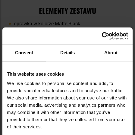
ELEMENTY ZESTAWU
oprawka w kolorze Matte Black
wizjer Grey (transmisja światła 15%)
wizjer Clear (transmisja światła 90%)
ściereczkę do czyszczenia
etui z karabińczykiem
Consent
Details
About
This website uses cookies
We use cookies to personalise content and ads, to
provide social media features and to analyse our traffic.
We also share information about your use of our site with
our social media, advertising and analytics partners who
may combine it with other information that you’ve
provided to them or that they’ve collected from your use
of their services.