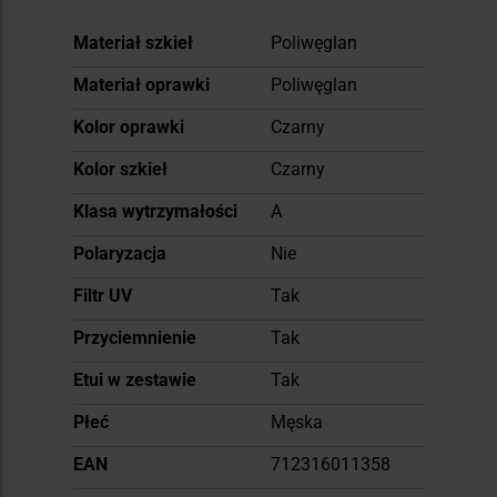
Więcej
Materiał szkieł
Poliwęglan
informacji
Materiał oprawki
Poliwęglan
Kolor oprawki
Czarny
Kolor szkieł
Czarny
Klasa wytrzymałości
A
Polaryzacja
Nie
Filtr UV
Tak
Przyciemnienie
Tak
Etui w zestawie
Tak
Płeć
Męska
EAN
712316011358