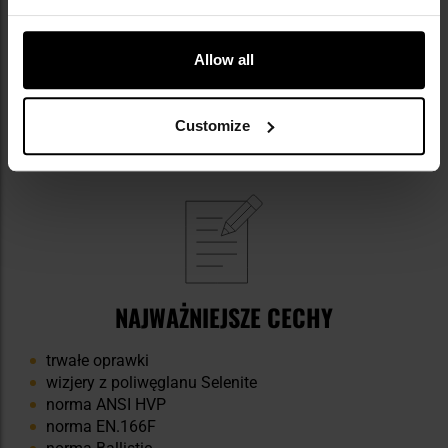
Allow all
Customize
NAJWAŻNIEJSZE CECHY
trwałe oprawki
wizjery z poliwęglanu Selenite
norma ANSI HVP
norma EN.166F