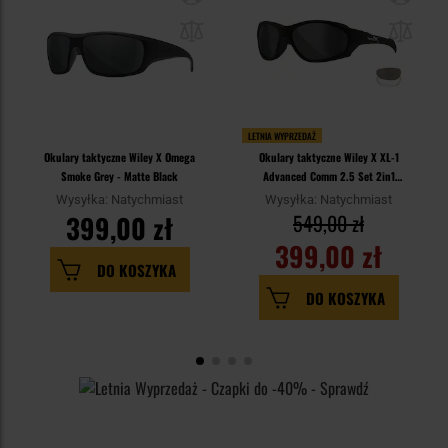
LETNIA WYPRZEDAŻ
Okulary taktyczne Wiley X Omega
Okulary taktyczne Wiley X XL-1
Smoke Grey - Matte Black
Advanced Comm 2.5 Set 2in1
Grey/Clear - Matte Black
Wysyłka: Natychmiast
Wysyłka: Natychmiast
399,00 zł
549,00 zł
399,00 zł
DO KOSZYKA
DO KOSZYKA