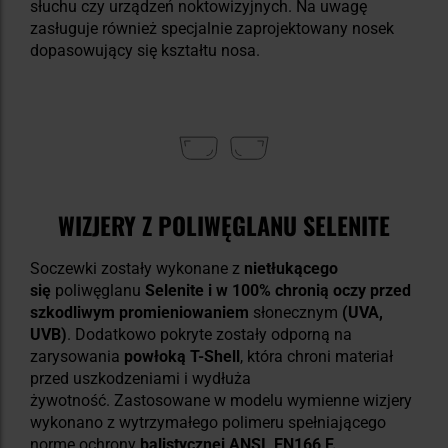
słuchu czy urządzeń noktowizyjnych. Na uwagę
zasługuje również specjalnie zaprojektowany nosek
dopasowujący się kształtu nosa.
WIZJERY Z POLIWĘGLANU SELENITE
Soczewki zostały wykonane z
nietłukącego
się
poliwęglanu
Selenite i w 100% chronią oczy przed
szkodliwym promieniowaniem
słonecznym
(UVA,
UVB)
. Dodatkowo pokryte zostały odporną na
zarysowania
powłoką T-Shell
, która chroni materiał
przed uszkodzeniami i wydłuża
żywotność.
Zastosowane w modelu wymienne wizjery
wykonano z wytrzymałego polimeru spełniającego
normę ochrony
balistycznej ANSI, EN166 F.