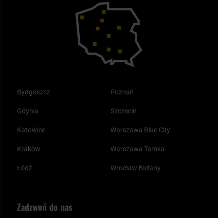
Outdoor
Tax Free
Plecak ewakuacyjny preppersa
Odzież
Bydgoszcz
Poznań
Gdynia
Szczecin
Katowice
Warszawa Blue City
Kraków
Warszawa Tamka
Łódź
Wrocław Bielany
Zadzwoń do nas