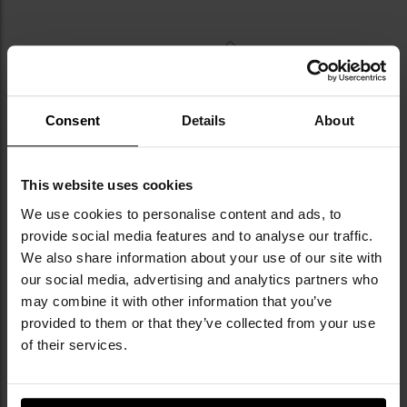
Consent
Details
About
NAJWAŻNIEJSZE CECHY
This website uses cookies
gaz pieprzowy dla efektywnej samoobrony
mechanizm chroniący przed przypadkowym
We use cookies to personalise content and ads, to
użyciem
provide social media features and to analyse our traffic.
chusteczka neutralizująca podrażnienia po użyciu
We also share information about your use of our site with
gazu
our social media, advertising and analytics partners who
formuła nietoksyczna, bezpieczna dla użytkownika i
may combine it with other information that you’ve
środowiska
provided to them or that they’ve collected from your use
of their services.
Informacja o producencie i bezpieczeństwo