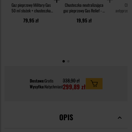
Gaz pieprzowy Military Gas
Chusteczka neutralizująca
Chus
50 ml stożek + chusteczka
gaz pieprzowy Gas Relief - 3
antyprzeci
neutralizująca Gas Relief -
szt.
Cut & Fire
79,95 zł
19,95 zł
1
zestaw
P
338,90 zł
Dostawa:
Gratis
299,89 zł
Wysyłka:
Natychmiast
OPIS