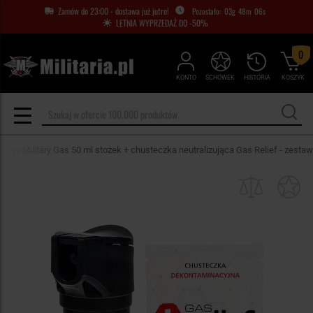
Zamów do 23:00 - dostawa już jutro!
03
g
48
m
06
s
LETNIA WYPRZEDAŻ DO -50%
0
KONTO
SCHOWEK
HISTORIA
KOSZYK
zowy Military Gas 50 ml stożek + chusteczka neutralizująca Gas Relief - zestaw