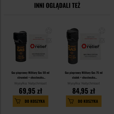
INNI OGLĄDALI TEŻ
Gaz pieprzowy Military Gas 50 ml
Gaz pieprzowy Military Gas 75 ml
strumień + chusteczka
stożek + chusteczka
neutralizująca Gas Relief -
neutralizująca Gas Relief -
Wysyłka: Natychmiast
Wysyłka: Natychmiast
zestaw
zestaw
69,95 zł
84,95 zł
DO KOSZYKA
DO KOSZYKA