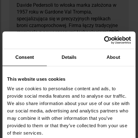
Davide Pedersoli to włoska marka założona w
1957 roku w Gardone Val Trompia,
specjalizująca się w precyzyjnych replikach
broni czarnoprochowej. Firma łączy tradycyjne
rzemiosło z nowoczesnymi technologiami CNC,
oferując wiernie odwzorowane modele z
różnych epok historycznych, takich jak
rewolucja amerykańska, wojny napoleońskie,
Consent
Details
About
wojna secesyjna, rewolucja teksańska czy okres
Dzikiego Zachodu. W ofercie znajdują się m.in.
muszkiety Brown Bess i Charleville 1766,
This website uses cookies
karabiny Kentucky i Hawken oraz legendarny
Sharps używany podczas polowań na bizony.
We use cookies to personalise content and ads, to
Dzięki dbałości o detale Pedersoli zdobyła
provide social media features and to analyse our traffic.
uznanie kolekcjonerów, rekonstruktorów i
We also share information about your use of our site with
strzelców sportowych na całym świecie.
our social media, advertising and analytics partners who
may combine it with other information that you’ve
DANE TECHNICZNE
provided to them or that they’ve collected from your use
of their services.