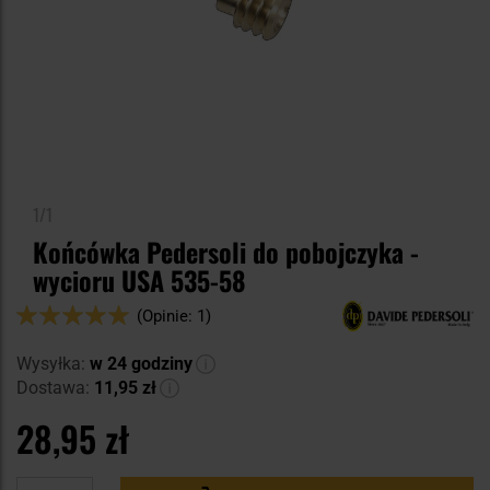
1/1
Końcówka Pedersoli do pobojczyka -
wycioru USA 535-58
Ocena:
(Opinie: 1)
100
100
% of
Wysyłka:
w 24 godziny
Dostawa:
11,95 zł
28,95 zł