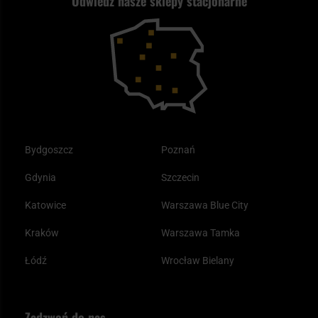
Odwiedź nasze sklepy stacjonarne
Kupony i kody rabatowe
Reklamacje i gwarancja
Bushcraft - co to jest i jak zacząć?
Outdoor
Tax Free
Plecak ewakuacyjny preppersa
Odzież
Bydgoszcz
Poznań
Gdynia
Szczecin
Katowice
Warszawa Blue City
Kraków
Warszawa Tamka
Łódź
Wrocław Bielany
Zadzwoń do nas