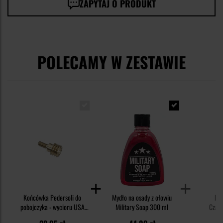
ZAPYTAJ O PRODUKT
POLECAMY W ZESTAWIE
Końcówka Pedersoli do
Mydło na osady z ołowiu
Ksi
pobojczyka - wycioru USA
Military Soap 300 ml
Czarn
535-58
Strzele