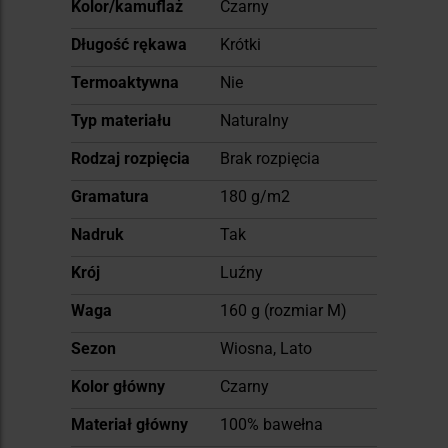
Więcej
Kolor/kamuflaż
Czarny
informacji
Długość rękawa
Krótki
Termoaktywna
Nie
Typ materiału
Naturalny
Rodzaj rozpięcia
Brak rozpięcia
Gramatura
180 g/m2
Nadruk
Tak
Krój
Luźny
Waga
160 g (rozmiar M)
Sezon
Wiosna, Lato
Kolor główny
Czarny
Materiał główny
100% bawełna