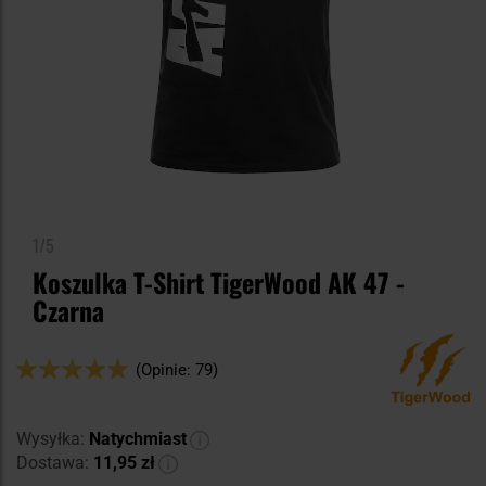
1/5
Koszulka T-Shirt TigerWood AK 47 -
Czarna
Ocena:
(Opinie: 79)
98
100
% of
Wysyłka:
Natychmiast
Dostawa:
11,95 zł