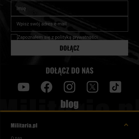
Imię
Subskrybuj
nasz
newsletter:
Zapoznałem się z
polityką prywatności
DOŁĄCZ
DOŁĄCZ DO NAS
y
f
i
t
tt
Blog
O nas