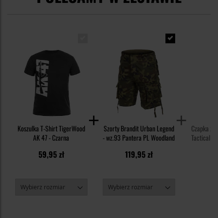
Koszulka T-Shirt TigerWood
Szorty Brandit Urban Legend
Czapka z 
AK 47 - Czarna
- wz.93 Pantera PL Woodland
Tactical 2
59,95 zł
119,95 zł
3