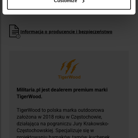
Customize
Gramatura: 180 g/m2
Producent:
TigerWood, Polska
Informacja o producencie i bezpieczeństwo
Militaria.pl jest dealerem premium marki
TigerWood.
TigerWood to polska marka outdoorowa
założona w 2018 roku w Częstochowie,
działająca na pograniczu Jury Krakowsko-
Częstochowskiej. Specjalizuje się w
projektowaniu hamaków, tarpów, kuchenek