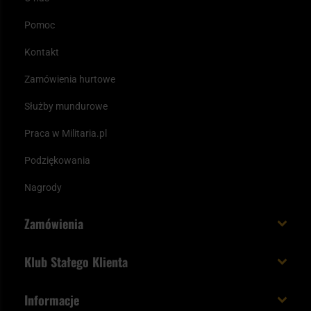
Pomoc
Kontakt
Zamówienia hurtowe
Służby mundurowe
Praca w Militaria.pl
Podziękowania
Nagrody
Zamówienia
Koszt i czas dostawy
Klub Stałego Klienta
Zamów do 23:00 - dostawa jutro!
Co zyskujesz z kontem KSK
Informacje
Paczka w weekend