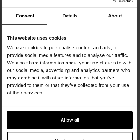
NAJWAŻNIEJSZE CECHY
Consent
Details
About
konstrukcja z bawełny
luźny krój
This website uses cookies
gramatura 180 g/m2
We use cookies to personalise content and ads, to
miękkie wykończenie wokół szyi
trwały nadruk
provide social media features and to analyse our traffic.
We also share information about your use of our site with
our social media, advertising and analytics partners who
may combine it with other information that you’ve
provided to them or that they’ve collected from your use
of their services.
DANE TECHNICZNE
Allow all
Kolor: Czarny
Materiał: 100% bawełna