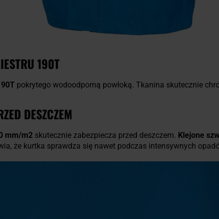
IESTRU 190T
 190T
pokrytego wodoodporną powłoką. Tkanina skutecznie chroni
RZED DESZCZEM
0 mm/m2
skutecznie zabezpiecza przed deszczem.
Klejone sz
wia, że kurtka sprawdza się nawet podczas intensywnych opad