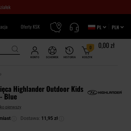
ziałek
zacja
Oferty KSK
PL
PLN
0,00 zł
0
KONTO
SCHOWEK
HISTORIA
KOSZYK
e
cięca Highlander Outdoor Kids
- Blue
ako pierwszy
miast
Dostawa:
11,95 zł