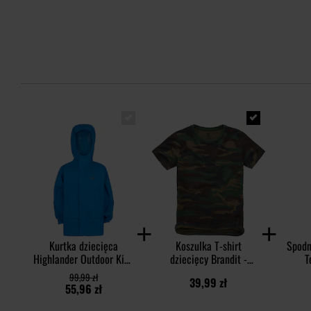
Kurtka dziecięca
Koszulka T-shirt
Spodn
Highlander Outdoor Kids
dziecięcy Brandit -
T
Stormguard - Blue
Woodland
99,99 zł
39,99 zł
55,96 zł