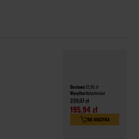
Dostawa:
12,95 zł
Wysyłka:
Natychmiast
239,97 zł
195,94 zł
DO KOSZYKA