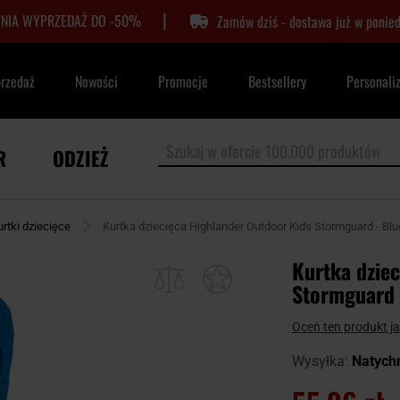
|
TNIA WYPRZEDAŻ DO -50%
Zamów dziś - dostawa już w ponied
przedaż
Nowości
Promocje
Bestsellery
Personali
R
ODZIEŻ
urtki dziecięce
Kurtka dziecięca Highlander Outdoor Kids Stormguard - Blu
Kurtka dzie
Stormguard 
Oceń ten produkt j
Wysyłka:
Natych