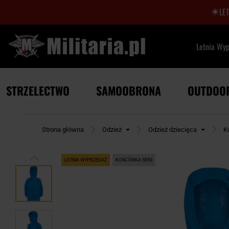
LE
Letnia Wy
STRZELECTWO
SAMOOBRONA
OUTDOO
Strona główna
Odzież
Odzież dziecięca
K
LETNIA WYPRZEDAŻ
KOŃCÓWKA SERII