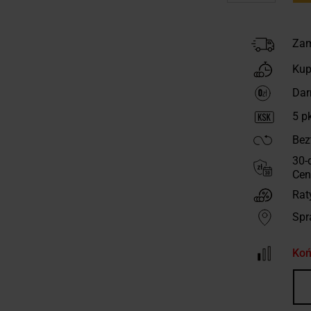
Zam
Kup
Dar
5
pk
Bez
30-
Cen
Rat
Spr
Koń