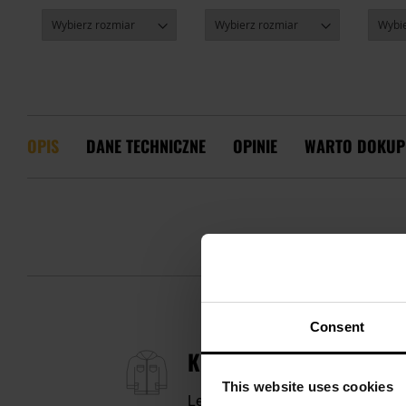
OPIS
DANE TECHNICZNE
OPINIE
WARTO DOKUP
Consent
KURTKA DZIECIĘCA HIG
This website uses cookies
Lekka i praktyczna kurtka przeci