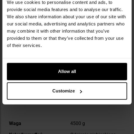
We use cookies to personalise content and ads, to
światowej, trafiając na wyposażenie żołnierzy
provide social media features and to analyse our traffic.
amerykańskich, co potwierdziło ich trwałość w
We also share information about your use of our site with
ekstremalnych warunkach. Firma nieustannie
our social media, advertising and analytics partners who
rozwija swoje technologie, jak WeatherTec
may combine it with other information that you’ve
chroniący przed deszczem i wiatrem czy
provided to them or that they’ve collected from your use
Coletherm - lekkie wypełnienie izolacyjne
of their services.
zapewniające komfort cieplny nawet w wilgoci.
Lampy Coleman towarzyszyły także
ekspedycjom arktycznym i himalajskim, gdzie
ich niezawodność w niskich temperaturach
Allow all
stała się legendą wśród podróżników.
DANE TECHNICZNE
Customize
Więcej
Waga
4500 g
informacji