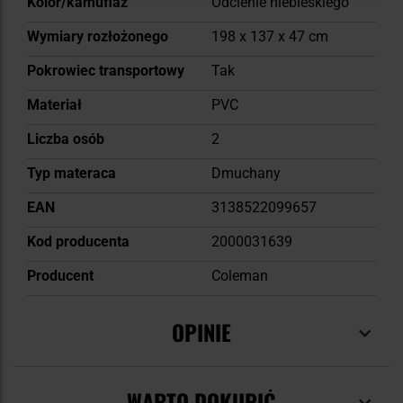
Kolor/kamuflaż
Odcienie niebieskiego
Wymiary rozłożonego
198 x 137 x 47 cm
Pokrowiec transportowy
Tak
Materiał
PVC
Liczba osób
2
Typ materaca
Dmuchany
EAN
3138522099657
Kod producenta
2000031639
Producent
Coleman
OPINIE
WARTO DOKUPIĆ