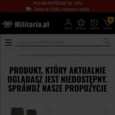
LETNIA WYPRZEDAŻ DO -50%
Zamów do 23:00 z dostawą w sobotę
0
KONTO
SCHOWEK
HISTORIA
KOSZYK
tyczne
Materac dwuosobowy Coleman Airbed Extra Durable Raised Double
PRODUKT, KTÓRY AKTUALNIE
OGLĄDASZ JEST NIEDOSTĘPNY.
SPRAWDŹ NASZE PROPOZYCJE