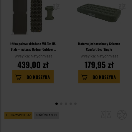
Łóżko polowe składane Mil-Tec US
Materac jednoosobowy Coleman
Style + materac Badger Outdoor +
Comfort Bed Single
poduszka - zestaw
Wysyłka: Natychmiast
Wysyłka: Natychmiast
439,00 zł
179,95 zł
DO KOSZYKA
DO KOSZYKA
LETNIA WYPRZEDAŻ
KOŃCÓWKA SERII