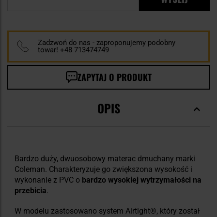
Zadzwoń do nas - zaproponujemy podobny
towar! +48 713474749
ZAPYTAJ O PRODUKT
OPIS
Bardzo duży, dwuosobowy materac dmuchany marki
Coleman. Charakteryzuje go zwiększona wysokość i
wykonanie z PVC o
bardzo wysokiej wytrzymałości na
przebicia
.
W modelu zastosowano system Airtight®, który został