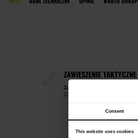
OPIS
DANE TECHNICZNE
OPINIE
WARTO DOKUP
ZAWIESZENIE TAKTYCZNE
Zawieszenie taktyczne 1/2-punk
25 mm z możliwością regulacji je
Consent
This website uses cookies