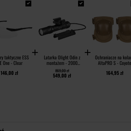
ry taktyczne ESS
Latarka Olight Odin z
Ochraniacze na kola
E One - Clear
montażem - 2000
AltaPRO S - Coyot
lumenów
869,00 zł
146,00 zł
164,95 zł
549,00 zł