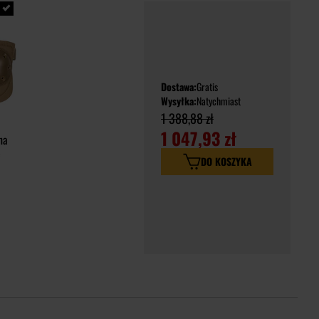
Dostawa:
Gratis
Wysyłka:
Natychmiast
1 388,88 zł
1 047,93 zł
na
e
DO KOSZYKA