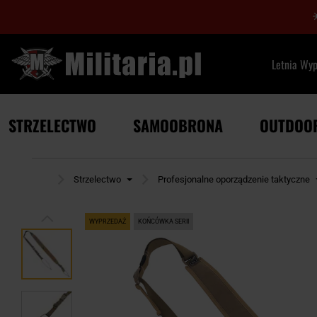
Letnia Wy
STRZELECTWO
SAMOOBRONA
OUTDOO
rona główna
Strzelectwo
Profesjonalne oporządzenie taktyczne
WYPRZEDAŻ
KOŃCÓWKA SERII