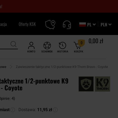
o!
zacja
Oferty KSK
PL
PLN
0,00 zł
0
KONTO
SCHOWEK
HISTORIA
KOSZYK
towe
Zawieszenie taktyczne 1/2-punktowe K9 Thorn Bravo - Coyote
 taktyczne 1/2-punktowe K9
 - Coyote
Opinie: 4)
miast
Dostawa:
11,95 zł