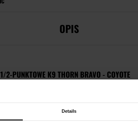
IĆ
OPIS
 1/2-PUNKTOWE K9 THORN BRAVO - COYOTE
towe
wykonane z wytrzymałej i odpornej na przetarcia Cordury 
dną ręką umożliwiają szybkie dopasowanie zawieszenia do potrz
Details