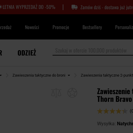
|
LETNIA WYPRZEDAŻ DO -50%
Zamów dziś - dostawa już jutr
przedaż
Nowości
Promocje
Bestsellery
Personali
R
ODZIEŻ
Zawieszenia taktyczne do broni
Zawieszenia taktyczne 2-punk
Zawieszenie
Thorn Bravo
Ocena:
(
86
100
% of
Wysyłka:
Natych