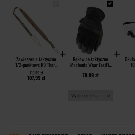
Zawieszenie taktyczne
Rękawice taktyczne
Okula
1/2-punktowe K9 Thorn
Mechanix Wear FastFit
IC
Bravo - Coyote
Core 3 - Covert Black
119,99 zł
79,99 zł
107,99 zł