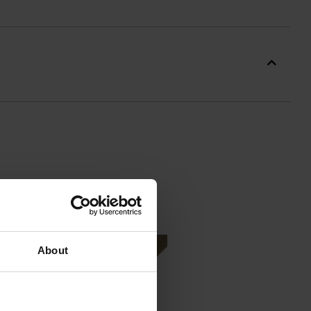
oraz nylonu. Taśmy o szerokości
eb strzelca.
About