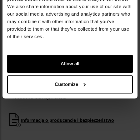
naturalne składniki
We also share information about your use of our site with
our social media, advertising and analytics partners who
may combine it with other information that you’ve
provided to them or that they’ve collected from your use
of their services.
DANE TECHNICZNE
Allow all
Ilość puszek w zestawie: 2 szt.
Waga puszki: 300 g
Customize
Waga zestawu: 600 g
Producent:
Marlej, Polska
Informacja o producencie i bezpieczeństwo