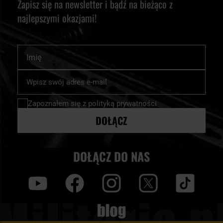
Zapisz się na newsletter i bądź na bieżąco z
najlepszymi okazjami!
Imię
Subskrybuj
nasz
newsletter:
Zapoznałem się z
polityką prywatności
DOŁĄCZ
DOŁĄCZ DO NAS
y
f
i
t
tt
Blog