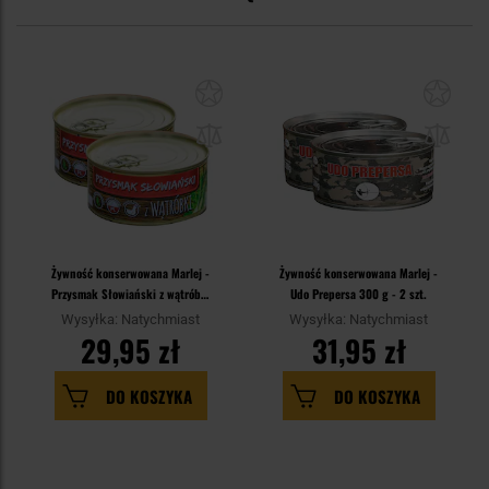
Żywność konserwowana Marlej -
Żywność konserwowana Marlej -
Przysmak Słowiański z wątróbki
Udo Prepersa 300 g - 2 szt.
300 g - 2 szt.
Wysyłka: Natychmiast
Wysyłka: Natychmiast
29,95 zł
31,95 zł
DO KOSZYKA
DO KOSZYKA