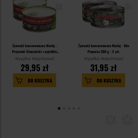
Żywność konserwowana Marlej -
Żywność konserwowana Marlej - Udo
Przysmak Słowiański z wątróbki
Prepersa 300 g - 2 szt.
300 g - 2 szt.
Wysyłka: Natychmiast
Wysyłka: Natychmiast
29,95 zł
31,95 zł
DO KOSZYKA
DO KOSZYKA