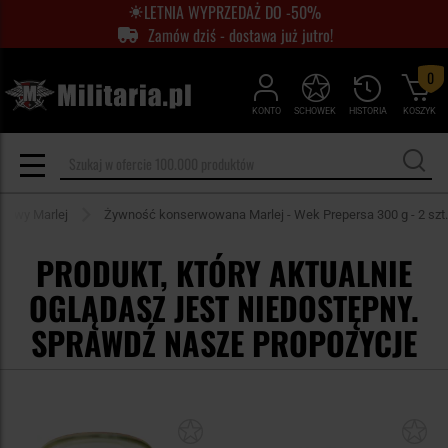
LETNIA WYPRZEDAŻ DO -50%
Zamów dziś - dostawa już jutro!
0
KONTO
SCHOWEK
HISTORIA
KOSZYK
erwy Marlej
Żywność konserwowana Marlej - Wek Prepersa 300 g - 2 szt.
PRODUKT, KTÓRY AKTUALNIE
OGLĄDASZ JEST NIEDOSTĘPNY.
SPRAWDŹ NASZE PROPOZYCJE