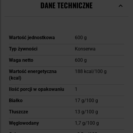
DANE TECHNICZNE
Więcej
Wartość jednostkowa
600 g
informacji
Typ żywności
Konserwa
Waga netto
600 g
Wartość energetyczna
188 kcal/100 g
(kcal)
Ilość porcji w opakowaniu
1
Białko
17 g/100 g
Tłuszcze
13 g/100 g
Węglowodany
1,7 g/100 g