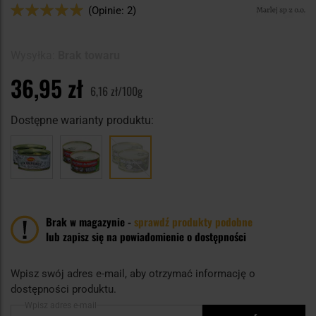
Ocena:
(Opinie: 2)
100
100
% of
Wysyłka:
Brak towaru
36,95 zł
6,16 zł/100g
Dostępne warianty produktu:
Brak w magazynie -
sprawdź produkty podobne
lub zapisz się na powiadomienie o dostępności
Wpisz swój adres e-mail, aby otrzymać informację o
dostępności produktu.
Wpisz adres e-mail