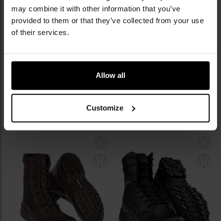
may combine it with other information that you’ve
provided to them or that they’ve collected from your use
of their services.
Buty Walter P800 - Czarne
Buty trzewiki Wojas
specjalistyczne - Czarne
Allow all
Wysyłka:
Natychmiast
Wysyłka:
Natychmiast
239,00 zł
399,00 zł
Customize
DO KOSZYKA
DO KOSZYKA
Dodaj
Do
do
do
schowka
sc