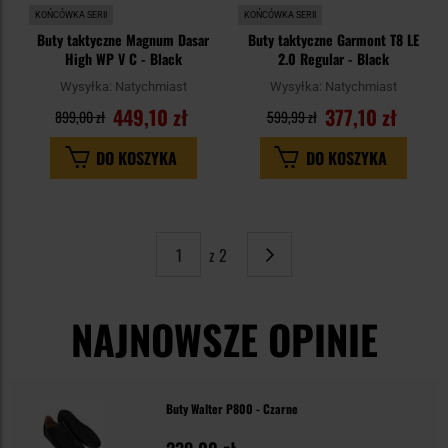
KOŃCÓWKA SERII
KOŃCÓWKA SERII
Buty taktyczne Magnum Dasar
Buty taktyczne Garmont T8 LE
High WP V C - Black
2.0 Regular - Black
Wysyłka:
Natychmiast
Wysyłka:
Natychmiast
449,10 zł
377,10 zł
899,00 zł
599,99 zł
DO KOSZYKA
DO KOSZYKA
z 2
Strona
Następne
NAJNOWSZE OPINIE
Buty Walter P800 - Czarne