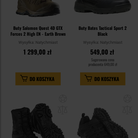
Buty Salomon Quest 4D GTX
Buty Bates Tactical Sport 2
Forces 2 High EN - Earth Brown
Black
Wysyłka:
Natychmiast
Wysyłka:
Natychmiast
1 299,00 zł
549,00 zł
Sugerowana cena
producenta
649,00 zł
DO KOSZYKA
DO KOSZYKA
Dodaj
Do
do
do
schowka
sc