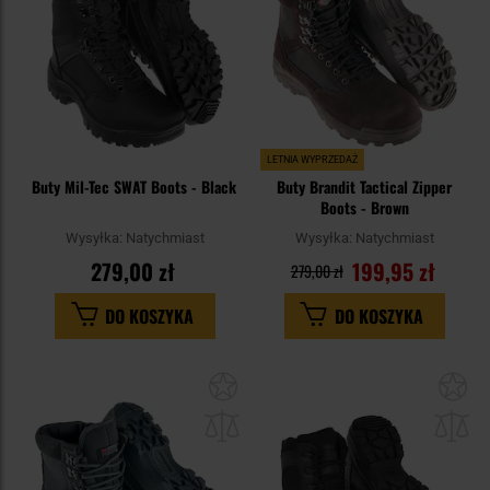
LETNIA WYPRZEDAŻ
Buty Mil-Tec SWAT Boots - Black
Buty Brandit Tactical Zipper
Boots - Brown
Wysyłka:
Natychmiast
Wysyłka:
Natychmiast
279,00 zł
199,95 zł
279,00 zł
DO KOSZYKA
DO KOSZYKA
Dodaj
Do
do
do
schowka
sc