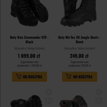
Buty Haix Commander GTX -
Buty Mil-Tec US Jungle Boots -
Black
Black
Wysyłka:
Natychmiast
Wysyłka:
Natychmiast
1 099,00 zł
249,00 zł
Sugerowana cena
Sugerowana cena
producenta
1 249,00 zł
producenta
279,00 zł
DO KOSZYKA
DO KOSZYKA
Dodaj
Do
do
do
schowka
sc