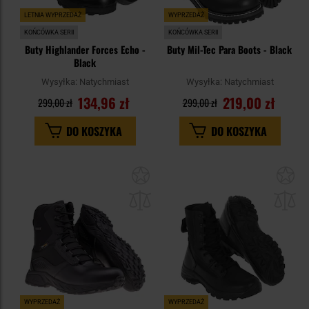
LETNIA WYPRZEDAŻ
WYPRZEDAŻ
KOŃCÓWKA SERII
KOŃCÓWKA SERII
Buty Highlander Forces Echo -
Buty Mil-Tec Para Boots - Black
Black
Wysyłka:
Natychmiast
Wysyłka:
Natychmiast
134,96 zł
219,00 zł
299,00 zł
299,00 zł
DO KOSZYKA
DO KOSZYKA
Dodaj
Do
do
do
schowka
sc
WYPRZEDAŻ
WYPRZEDAŻ