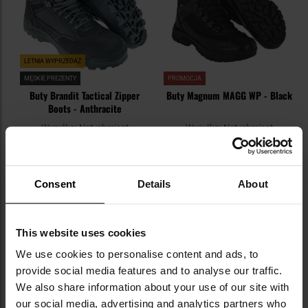
LETNIA WYPRZEDAŻ
MĘSKIE PREZENTY
PROMOCJA
Buty Brandit Tactical Zipper
Buty Magnum MAGG WP - Black
Boots - Anthracite
Wysyłka:
Natychmiast
Wysyłka:
Natychmiast
199,95 zł
449,00 zł
279,00 zł
699,99 zł
DO KOSZYKA
DO KOSZYKA
Consent
Details
About
Dodaj
Do
do
do
This website uses cookies
schowka
sc
We use cookies to personalise content and ads, to
provide social media features and to analyse our traffic.
We also share information about your use of our site with
our social media, advertising and analytics partners who