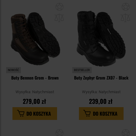
Dodaj
Do
do
do
schowka
sc
NOWOŚĆ
BESTSELLER
Buty Bennon Grom - Brown
Buty Zephyr Grom ZX07 - Black
Wysyłka:
Natychmiast
Wysyłka:
Natychmiast
279,00 zł
239,00 zł
DO KOSZYKA
DO KOSZYKA
Dodaj
Do