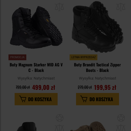
do
do
schowka
sc
PROMOCJA
LETNIA WYPRZEDAŻ
Buty Magnum Starker MID AG V
Buty Brandit Tactical Zipper
C - Black
Boots - Black
Wysyłka:
Natychmiast
Wysyłka:
Natychmiast
499,00 zł
199,95 zł
799,00 zł
279,00 zł
DO KOSZYKA
DO KOSZYKA
Dodaj
Do
do
do
schowka
sc