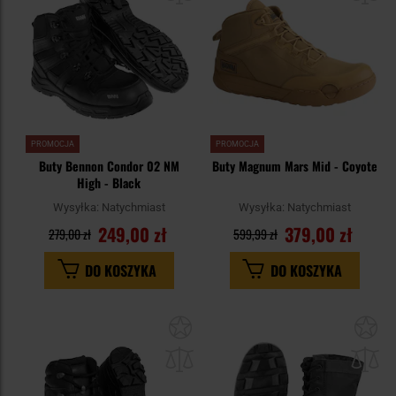
PROMOCJA
PROMOCJA
Buty Bennon Condor 02 NM
Buty Magnum Mars Mid - Coyote
High - Black
Wysyłka:
Natychmiast
Wysyłka:
Natychmiast
249,00 zł
379,00 zł
279,00 zł
599,99 zł
DO KOSZYKA
DO KOSZYKA
Dodaj
Do
do
do
schowka
sc