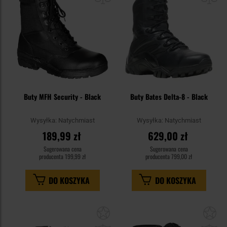
Buty MFH Security - Black
Buty Bates Delta-8 - Black
Wysyłka:
Natychmiast
Wysyłka:
Natychmiast
189,99 zł
629,00 zł
Sugerowana cena
Sugerowana cena
producenta
199,99 zł
producenta
799,00 zł
DO KOSZYKA
DO KOSZYKA
Dodaj
Do
do
do