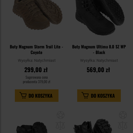
Buty Magnum Storm Trail Lite -
Buty Magnum Ultima 8.0 SZ WP
Coyote
- Black
Wysyłka:
Natychmiast
Wysyłka:
Natychmiast
299,00 zł
569,00 zł
Sugerowana cena
producenta
379,00 zł
DO KOSZYKA
DO KOSZYKA
Dodaj
Do
do
do
schowka
sc