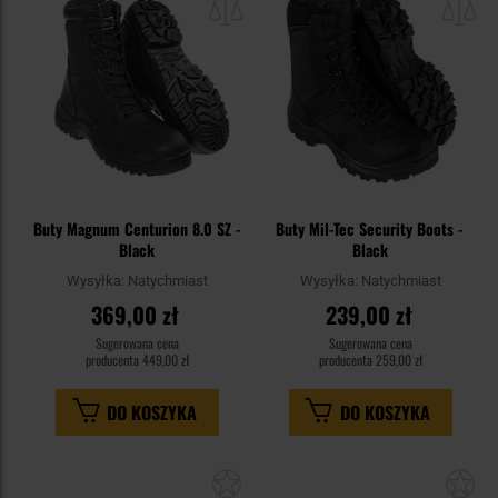
schowka
sc
Buty Magnum Centurion 8.0 SZ -
Buty Mil-Tec Security Boots -
Black
Black
Wysyłka:
Natychmiast
Wysyłka:
Natychmiast
369,00 zł
239,00 zł
Sugerowana cena
Sugerowana cena
producenta
449,00 zł
producenta
259,00 zł
DO KOSZYKA
DO KOSZYKA
Dodaj
Do