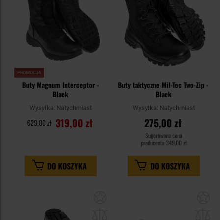
PROMOCJA
Buty Magnum Interceptor -
Buty taktyczne Mil-Tec Two-Zip -
Black
Black
Wysyłka:
Natychmiast
Wysyłka:
Natychmiast
319,00 zł
275,00 zł
629,00 zł
Sugerowana cena
producenta
349,00 zł
DO KOSZYKA
DO KOSZYKA
Dodaj
Do
do
do
schowka
sc