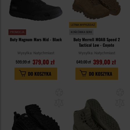
LETNIA WYPRZEDAŻ
PROMOCJA
KOŃCÓWKA SERII
Buty Magnum Mars Mid - Black
Buty Merrell MOAB Speed 2
Tactical Low - Coyote
Wysyłka:
Natychmiast
Wysyłka:
Natychmiast
379,00 zł
399,00 zł
599,99 zł
649,00 zł
DO KOSZYKA
DO KOSZYKA
Dodaj
Do
do
do
schowka
sc