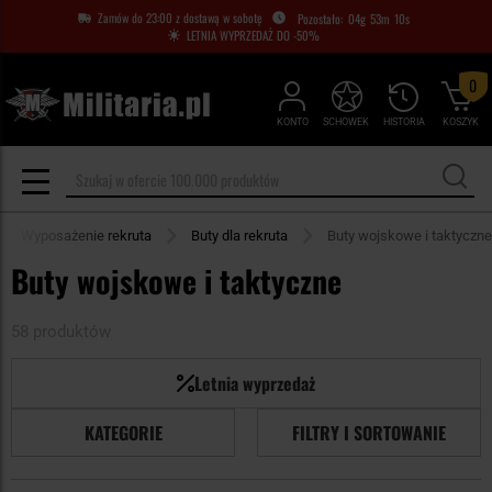
Zamów do 23:00 z dostawą w sobotę
04
g
53
m
08
s
LETNIA WYPRZEDAŻ DO -50%
0
KONTO
SCHOWEK
HISTORIA
KOSZYK
Wyposażenie rekruta
Buty dla rekruta
Buty wojskowe i taktyczne
Buty wojskowe i taktyczne
58 produktów
Letnia wyprzedaż
KATEGORIE
FILTRY I SORTOWANIE