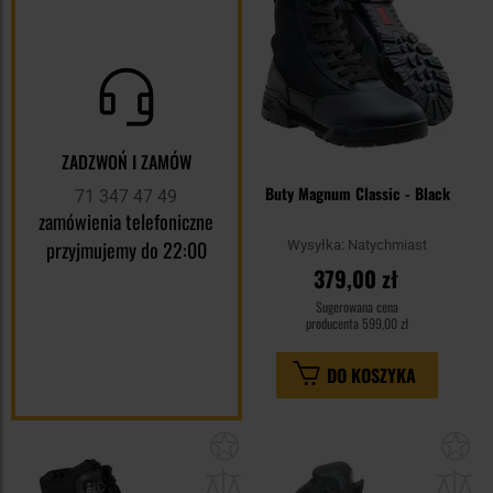
ZADZWOŃ I ZAMÓW
Buty Magnum Classic - Black
71 347 47 49
zamówienia telefoniczne
przyjmujemy do 22:00
Wysyłka:
Natychmiast
379,00 zł
Sugerowana cena
producenta
599,00 zł
DO KOSZYKA
Dodaj
Do
do
do
schowka
sc