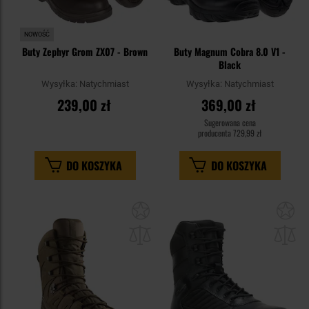
NOWOŚĆ
Buty Zephyr Grom ZX07 - Brown
Buty Magnum Cobra 8.0 V1 -
Black
Wysyłka:
Natychmiast
Wysyłka:
Natychmiast
239,00 zł
369,00 zł
Sugerowana cena
producenta
729,99 zł
DO KOSZYKA
DO KOSZYKA
Dodaj
Do
do
do
schowka
sc