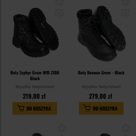
Dodaj
Do
do
do
schowka
sc
Buty Zephyr Grom MID ZX06
Buty Bennon Grom - Black
Black
Wysyłka:
Natychmiast
Wysyłka:
Natychmiast
219,00 zł
279,00 zł
DO KOSZYKA
DO KOSZYKA
Dodaj
Do
do
do