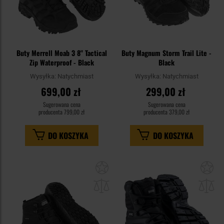
Buty Merrell Moab 3 8" Tactical
Buty Magnum Storm Trail Lite -
Zip Waterproof - Black
Black
Wysyłka:
Natychmiast
Wysyłka:
Natychmiast
699,00 zł
299,00 zł
Sugerowana cena
Sugerowana cena
producenta
799,00 zł
producenta
379,00 zł
DO KOSZYKA
DO KOSZYKA
Dodaj
Do
do
do
schowka
sc