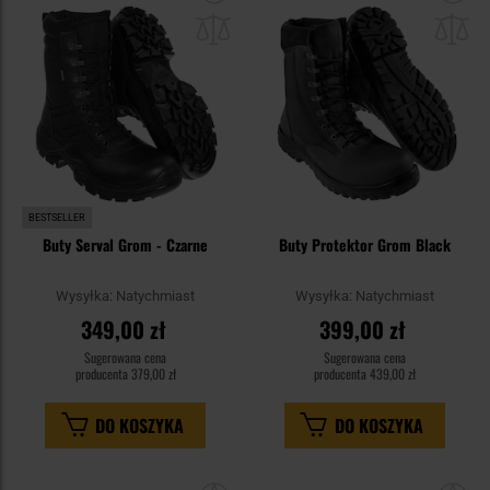
do
do
schowka
sc
BESTSELLER
Buty Serval Grom - Czarne
Buty Protektor Grom Black
Wysyłka:
Natychmiast
Wysyłka:
Natychmiast
349,00 zł
399,00 zł
Sugerowana cena
Sugerowana cena
producenta
379,00 zł
producenta
439,00 zł
DO KOSZYKA
DO KOSZYKA