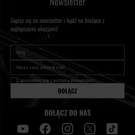
Newsletter
Zapisz się na newsletter i bądź na bieżąco z
najlepszymi okazjami!
Imię
Subskrybuj
nasz
newsletter:
Zapoznałem się z
polityką prywatności
DOŁĄCZ
DOŁĄCZ DO NAS
y
f
i
t
tt