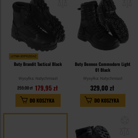
schowka
sc
LETNIA WYPRZEDAŻ
Buty Brandit Tactical Black
Buty Bennon Commodore Light
01 Black
Wysyłka:
Natychmiast
Wysyłka:
Natychmiast
179,95 zł
329,00 zł
259,00 zł
DO KOSZYKA
DO KOSZYKA
Dod
do
sc