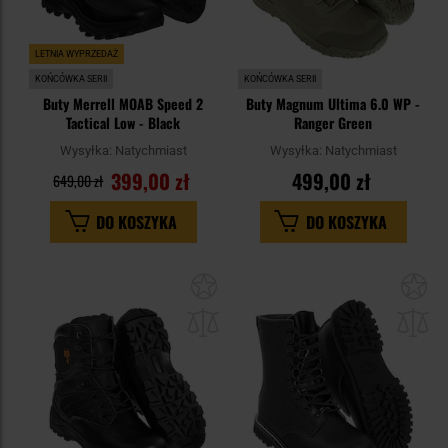
LETNIA WYPRZEDAŻ
KOŃCÓWKA SERII
KOŃCÓWKA SERII
Buty Merrell MOAB Speed 2
Buty Magnum Ultima 6.0 WP -
Tactical Low - Black
Ranger Green
Wysyłka:
Natychmiast
Wysyłka:
Natychmiast
399,00 zł
499,00 zł
649,00 zł
DO KOSZYKA
DO KOSZYKA
Dodaj
Do
do
do
schowka
sc