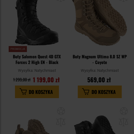
PROMOCJA
Buty Salomon Quest 4D GTX
Buty Magnum Ultima 8.0 SZ WP
Forces 2 High EN - Black
- Coyote
Wysyłka:
Natychmiast
Wysyłka:
Natychmiast
1 199,00 zł
569,00 zł
1 299,00 zł
DO KOSZYKA
DO KOSZYKA
Dodaj
Do
do
do
schowka
sc