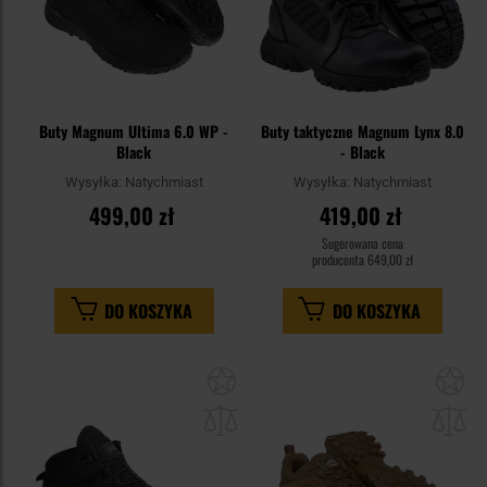
Buty Magnum Ultima 6.0 WP -
Buty taktyczne Magnum Lynx 8.0
Black
- Black
Wysyłka:
Natychmiast
Wysyłka:
Natychmiast
499,00 zł
419,00 zł
Sugerowana cena
producenta
649,00 zł
DO KOSZYKA
DO KOSZYKA
Dodaj
Do
do
do
schowka
sc