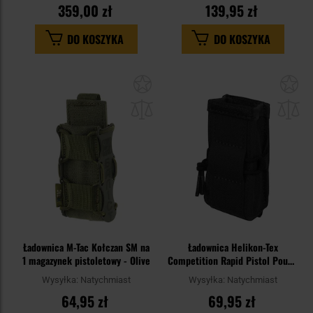
359,00 zł
139,95 zł
DO KOSZYKA
DO KOSZYKA
Dodaj
Do
do
do
schowka
sc
Ładownica M-Tac Kołczan SM na
Ładownica Helikon-Tex
1 magazynek pistoletowy - Olive
Competition Rapid Pistol Pouch
- Czarna
Wysyłka:
Natychmiast
Wysyłka:
Natychmiast
64,95 zł
69,95 zł