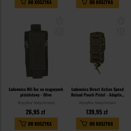
DO KOSZYKA
DO KOSZYKA
Dodaj
Do
do
do
schowka
sc
Ładownica Mil-Tec na magazynek
Ładownica Direct Action Speed
pistoletowy - Olive
Reload Pouch Pistol - Adaptive
Green
Wysyłka:
Natychmiast
Wysyłka:
Natychmiast
26,95 zł
139,95 zł
DO KOSZYKA
DO KOSZYKA