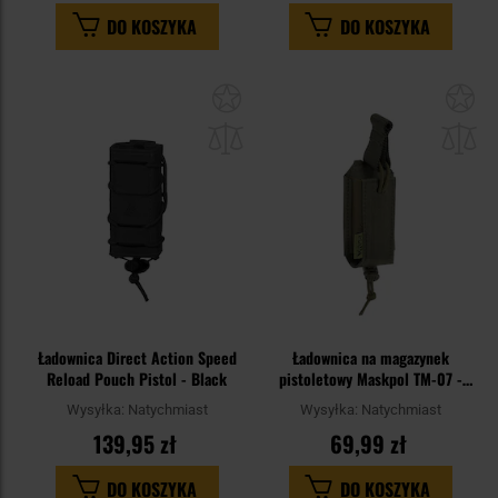
DO KOSZYKA
DO KOSZYKA
Dodaj
Do
do
do
schowka
sc
Ładownica Direct Action Speed
Ładownica na magazynek
Reload Pouch Pistol - Black
pistoletowy Maskpol TM-07 -
Ranger Green
Wysyłka:
Natychmiast
Wysyłka:
Natychmiast
139,95 zł
69,99 zł
DO KOSZYKA
DO KOSZYKA