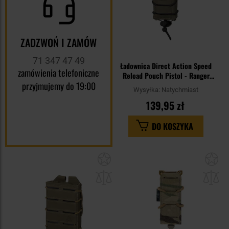
ZADZWOŃ I ZAMÓW
71 347 47 49
Ładownica Direct Action Speed
zamówienia telefoniczne
Reload Pouch Pistol - Ranger
przyjmujemy do 19:00
Green
Wysyłka:
Natychmiast
139,95 zł
DO KOSZYKA
Dodaj
Do
do
do
schowka
sc