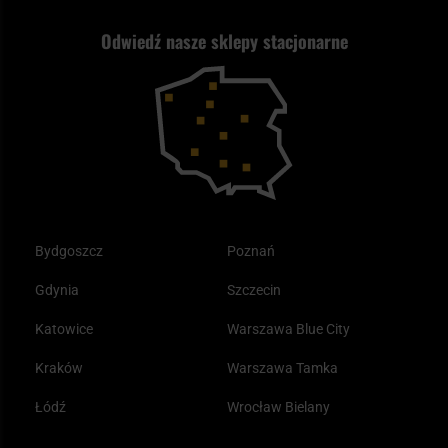
Nasz asortyment a prawo
Zwroty
ASG czy wiatrówka - co wybrać?
Odwiedź nasze sklepy stacjonarne
Samoobrona
Kupony i kody rabatowe
Reklamacje i gwarancja
Bushcraft - co to jest i jak zacząć?
Outdoor
Tax Free
Plecak ewakuacyjny preppersa
Odzież
Bydgoszcz
Poznań
Gdynia
Szczecin
Katowice
Warszawa Blue City
Kraków
Warszawa Tamka
Łódź
Wrocław Bielany