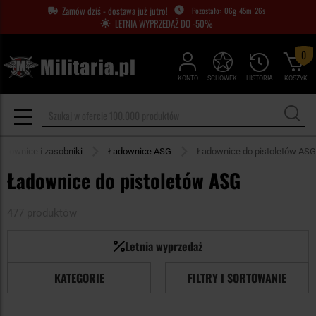
Zamów dziś - dostawa już jutro!
06
g
45
m
25
s
LETNIA WYPRZEDAŻ DO -50%
0
KONTO
SCHOWEK
HISTORIA
KOSZYK
adownice i zasobniki
Ładownice ASG
Ładownice do pistoletów ASG
Ładownice do pistoletów ASG
477 produktów
Letnia wyprzedaż
KATEGORIE
FILTRY I SORTOWANIE