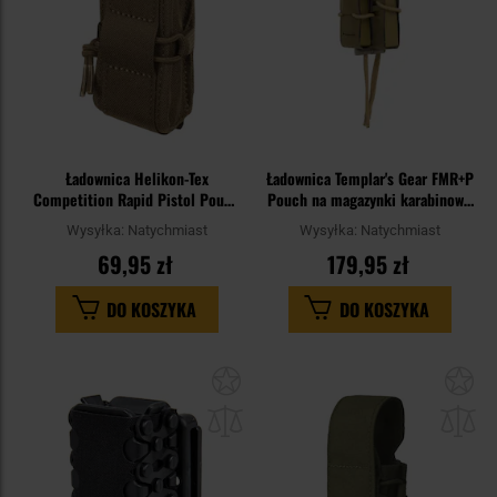
Ładownica Helikon-Tex
Ładownica Templar's Gear FMR+P
Competition Rapid Pistol Pouch
Pouch na magazynki karabinowe
- Coyote
i pistoletowe - Coyote Brown
Wysyłka:
Natychmiast
Wysyłka:
Natychmiast
69,95 zł
179,95 zł
DO KOSZYKA
DO KOSZYKA
Dodaj
Do
do
do
schowka
sc