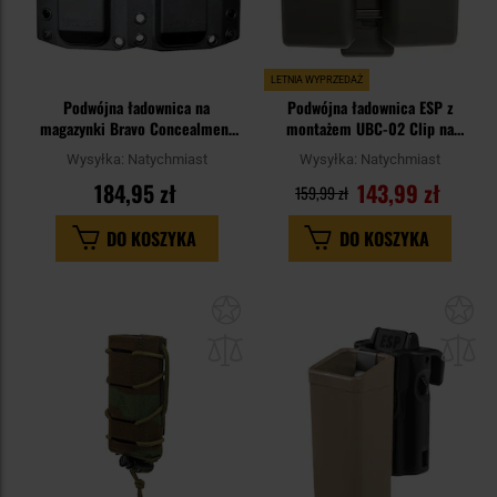
LETNIA WYPRZEDAŻ
Podwójna ładownica na
Podwójna ładownica ESP z
magazynki Bravo Concealment
montażem UBC-02 Clip na
do Glock 19/23/32/HK VP9/Sig
magazynki pistoletowe 9 mm -
Wysyłka:
Natychmiast
Wysyłka:
Natychmiast
Sauer P320s/S&W M&P
Olive Drab
184,95 zł
143,99 zł
159,99 zł
DO KOSZYKA
DO KOSZYKA
Dodaj
Do
do
do
schowka
sc