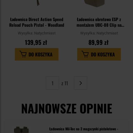
Ładownica Direct Action Speed
Ładownica obrotowa ESP z
Reload Pouch Pistol - Woodland
montażem UBC-08 Clip na
magazynek pistoletowy 9 mm -
Wysyłka:
Natychmiast
Wysyłka:
Natychmiast
Khaki
139,95 zł
89,99 zł
DO KOSZYKA
DO KOSZYKA
z 11
Strona
Następne
NAJNOWSZE OPINIE
Ładownica Mil-Tec na 2 magazynki pistoletowe -