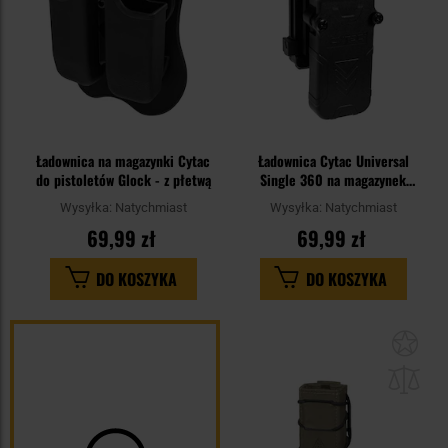
Ładownica na magazynki Cytac
Ładownica Cytac Universal
do pistoletów Glock - z płetwą
Single 360 na magazynek
pistoletowy - Black
Wysyłka:
Natychmiast
Wysyłka:
Natychmiast
69,99 zł
69,99 zł
DO KOSZYKA
DO KOSZYKA
Dod
do
sc