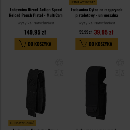
LETNIA WYPRZEDAŻ
Ładownica Direct Action Speed
Ładownica Cytac na magazynek
Reload Pouch Pistol - MultiCam
pistoletowy - uniwersalna
Wysyłka:
Natychmiast
Wysyłka:
Natychmiast
149,95 zł
39,95 zł
59,99 zł
DO KOSZYKA
DO KOSZYKA
Dodaj
Do
do
do
schowka
sc
LETNIA WYPRZEDAŻ