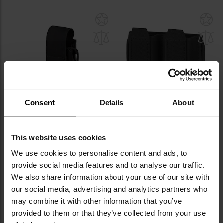
Dodaj
Do
do
do
schowka
sc
Consent
Details
About
Ładownica na magazynek
Ładownica Direct Action na
This website uses cookies
pistoletowy Direct Action Tac
magazynki pistoletowe SLICK
We use cookies to personalise content and ads, to
Reload Pouch Pistol MK II -
Pistol Mag Pouch - Black
Wysyłka:
Natychmiast
Wysyłka:
Natychmiast
Black
provide social media features and to analyse our traffic.
149,95 zł
129,95 zł
We also share information about your use of our site with
our social media, advertising and analytics partners who
DO KOSZYKA
DO KOSZYKA
may combine it with other information that you’ve
provided to them or that they’ve collected from your use