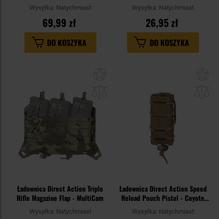
klipsem
Wysyłka:
Natychmiast
Wysyłka:
Natychmiast
69,99 zł
26,95 zł
DO KOSZYKA
DO KOSZYKA
Dodaj
Do
do
do
schowka
sc
Ładownica Direct Action Triple
Ładownica Direct Action Speed
Rifle Magazine Flap - MultiCam
Reload Pouch Pistol - Coyote
Brown
Wysyłka:
Natychmiast
Wysyłka:
Natychmiast