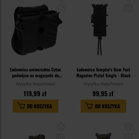
do
do
schowka
sc
Ładownica uniwersalna Cytac
Ładownica Templar's Gear Fast
podwójna na magazynki do
Magazine Pistol Single - Black
pistoletów z płetwą - Black
Wysyłka:
Natychmiast
Wysyłka:
Natychmiast
119,99 zł
99,95 zł
DO KOSZYKA
DO KOSZYKA
Dodaj
Do
do
do
schowka
sc