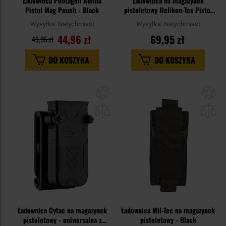
Ładownica Pentagon Amina
Ładownica na magazynek
Pistol Mag Pouch - Black
pistoletowy Helikon-Tex Pistol
Magazine Pouch - Black
Wysyłka:
Natychmiast
Wysyłka:
Natychmiast
44,96 zł
69,95 zł
49,95 zł
DO KOSZYKA
DO KOSZYKA
Dodaj
Do
do
do
schowka
sc
Ładownica Cytac na magazynek
Ładownica Mil-Tec na magazynek
pistoletowy - uniwersalna z
pistoletowy - Black