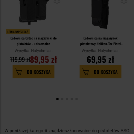
LETNIA WYPRZEDAŻ
Ładownica Cytac na magazynki do
Ładownica na magazynek
pistoletów - uniwersalna
pistoletowy Helikon-Tex Pistol
Magazine Pouch - Black
Wysyłka: Natychmiast
Wysyłka: Natychmiast
89,95 zł
69,95 zł
119,99 zł
DO KOSZYKA
DO KOSZYKA
W poniższej kategorii znajdziesz ładownice do pistoletów ASG