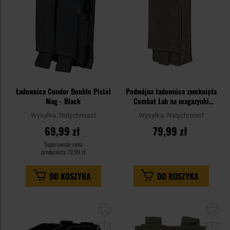
Ładownica Condor Double Pistol
Podwójna ładownica zamknięta
Mag - Black
Combat Lab na magazynki
karabinowe - Ranger Green
Wysyłka:
Natychmiast
Wysyłka:
Natychmiast
69,99 zł
79,99 zł
Sugerowana cena
producenta
79,99 zł
DO KOSZYKA
DO KOSZYKA
Dodaj
Do
do
do
schowka
sc