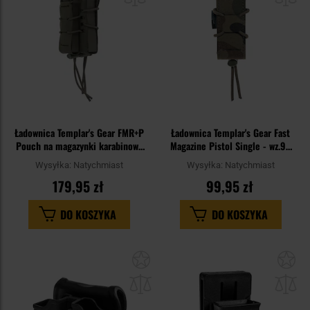
Ładownica Templar's Gear FMR+P
Ładownica Templar's Gear Fast
Pouch na magazynki karabinowe
Magazine Pistol Single - wz.93
i pistoletowe - Ranger Green
Pantera PL Woodland
Wysyłka:
Natychmiast
Wysyłka:
Natychmiast
179,95 zł
99,95 zł
DO KOSZYKA
DO KOSZYKA
Dodaj
Do
do
do
schowka
sc