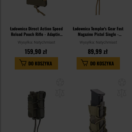
Ładownica Direct Action Speed
Ładownica Templar's Gear Fast
Reload Pouch Rifle - Adaptive
Magazine Pistol Single -
Green
MultiCam
Wysyłka:
Natychmiast
Wysyłka:
Natychmiast
159,90 zł
89,99 zł
DO KOSZYKA
DO KOSZYKA
Dodaj
Do
do
do
schowka
sc