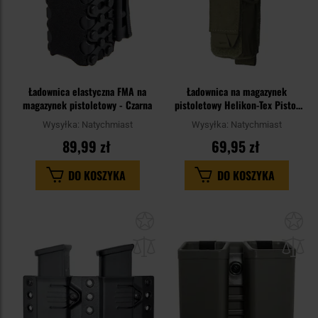
Ładownica elastyczna FMA na
Ładownica na magazynek
magazynek pistoletowy - Czarna
pistoletowy Helikon-Tex Pistol
Magazine Pouch - Olive Green
Wysyłka:
Natychmiast
Wysyłka:
Natychmiast
89,99 zł
69,95 zł
DO KOSZYKA
DO KOSZYKA
Dodaj
Do
do
do
schowka
sc