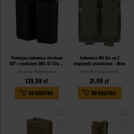
Podwójna ładownica obrotowa
Ładownica Mil-Tec na 2
ESP z montażem UBC-07 Clip na
magazynki pistoletowe - Olive
magazynki pistoletowe 9 mm -
Wysyłka:
Natychmiast
Wysyłka:
Natychmiast
Black
129,99 zł
31,99 zł
DO KOSZYKA
DO KOSZYKA
Dodaj
Do
do
do
schowka
sc