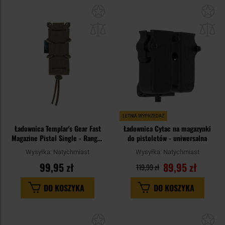
Dodaj
Do
do
do
schowka
sc
LETNIA WYPRZEDAŻ
Ładownica Templar's Gear Fast
Ładownica Cytac na magazynki
Magazine Pistol Single - Ranger
do pistoletów - uniwersalna
Green
Wysyłka:
Natychmiast
Wysyłka:
Natychmiast
99,95 zł
89,95 zł
119,99 zł
DO KOSZYKA
DO KOSZYKA
Dodaj
Do