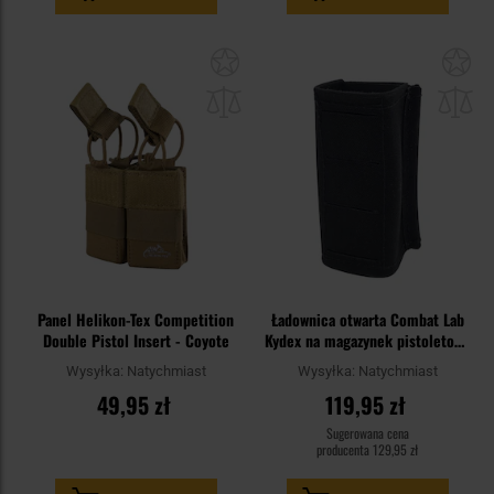
Dodaj
Do
do
do
schowka
sc
Panel Helikon-Tex Competition
Ładownica otwarta Combat Lab
Double Pistol Insert - Coyote
Kydex na magazynek pistoletowy
- Black
Wysyłka:
Natychmiast
Wysyłka:
Natychmiast
49,95 zł
119,95 zł
Sugerowana cena
producenta
129,95 zł