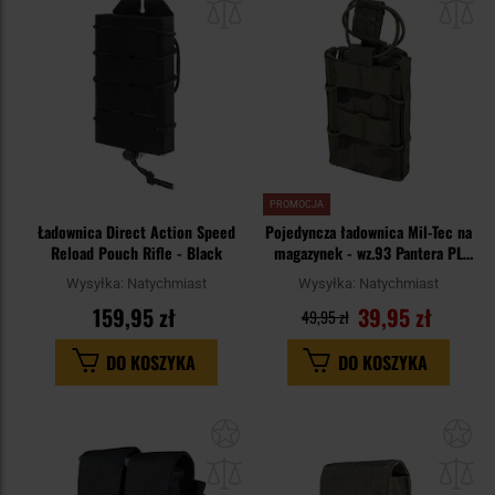
schowka
sc
PROMOCJA
Ładownica Direct Action Speed
Pojedyncza ładownica Mil-Tec na
Reload Pouch Rifle - Black
magazynek - wz.93 Pantera PL
Woodland
Wysyłka:
Natychmiast
Wysyłka:
Natychmiast
159,95 zł
39,95 zł
49,95 zł
DO KOSZYKA
DO KOSZYKA
Dodaj
Do
do
do
schowka
sc