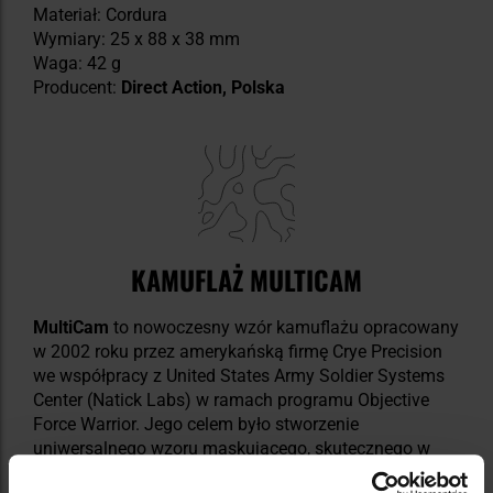
Materiał: Cordura
Wymiary: 25 x 88 x 38 mm
Waga: 42 g
Producent:
Direct Action, Polska
KAMUFLAŻ MULTICAM
MultiCam
to nowoczesny wzór kamuflażu opracowany
w 2002 roku przez amerykańską firmę Crye Precision
we współpracy z United States Army Soldier Systems
Center (Natick Labs) w ramach programu Objective
Force Warrior. Jego celem było stworzenie
uniwersalnego wzoru maskującego, skutecznego w
zróżnicowanym terenie i zmiennych warunkach