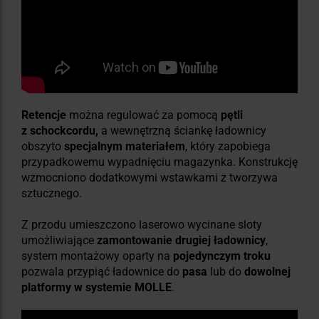
Retencje
można regulować za pomocą
pętli
z
schockcordu,
a wewnętrzną ściankę ładownicy
obszyto
specjalnym materiałem
, który zapobiega
przypadkowemu wypadnięciu magazynka. Konstrukcję
wzmocniono dodatkowymi wstawkami z tworzywa
sztucznego.
Z przodu umieszczono laserowo wycinane sloty
umożliwiające
zamontowanie drugiej ładownicy
,
system montażowy oparty na
pojedynczym troku
pozwala przypiąć ładownice do
pasa
lub do
dowolnej
platformy
w systemie MOLLE
.