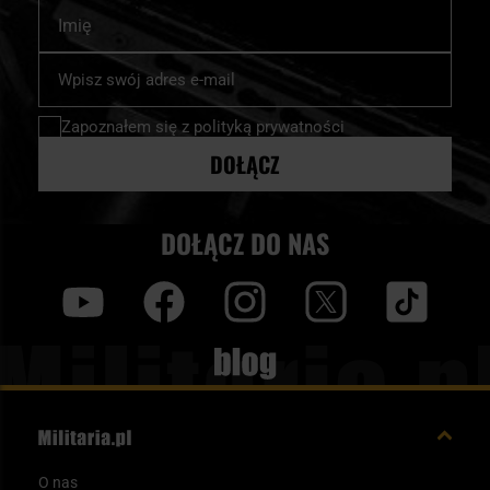
Imię
Subskrybuj
nasz
newsletter:
Zapoznałem się z
polityką prywatności
DOŁĄCZ
DOŁĄCZ DO NAS
y
f
i
t
tt
Blog
O nas