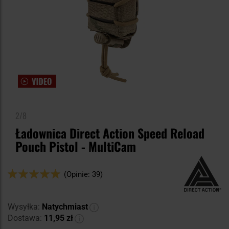
2/8
Ładownica Direct Action Speed Reload
Pouch Pistol - MultiCam
Ocena:
(Opinie: 39)
100
100
% of
Wysyłka:
Natychmiast
Dostawa:
11,95 zł