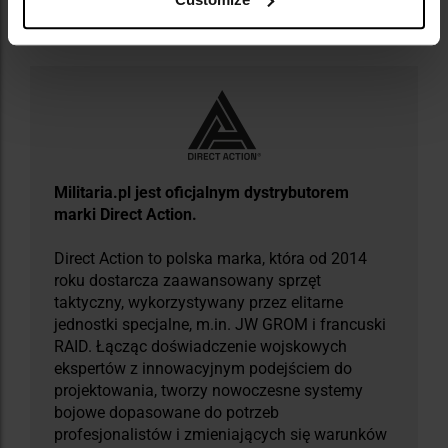
Informacja o producencie i bezpieczeństwo
​Militaria.pl jest oficjalnym dystrybutorem
marki Direct Action.
Direct Action to polska marka, która od 2014
roku dostarcza zaawansowany sprzęt
taktyczny, wykorzystywany przez elitarne
jednostki specjalne, m.in. JW GROM i francuski
RAID. Łącząc doświadczenie wojskowych
ekspertów z innowacyjnym podejściem do
projektowania, tworzy nowoczesne systemy
bojowe dopasowane do potrzeb
profesjonalistów i zmieniających się warunków