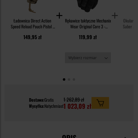
Ładownica Direct Action
Rękawice taktyczne Mechanix
Okulary t
Speed Reload Pouch Pistol -
Wear Original Core 3 -
Saber Adv
MultiCam
Covert
Grey/Clear
3
149,95 zł
119,99 zł
29
1 262,89 zł
Dostawa:
Gratis
1 023,09 zł
Wysyłka:
Natychmiast
OPIS