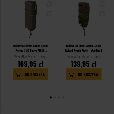
Ładownica Direct Action Speed
Ładownica Direct Action Speed
Reload SMG Pouch MK II -
Reload Pouch Pistol - Woodland
Adaptive Green
Wysyłka: Natychmiast
Wysyłka: Natychmiast
169,95 zł
139,95 zł
DO KOSZYKA
DO KOSZYKA