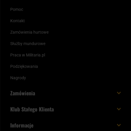
Pomoc
Kontakt
Zamówienia hurtowe
Służby mundurowe
Praca w Militaria.pl
Podziękowania
Nagrody
Zamówienia
Koszt i czas dostawy
Klub Stałego Klienta
Zamów do 23:00 - dostawa jutro!
Co zyskujesz z kontem KSK
Informacje
Paczka w weekend