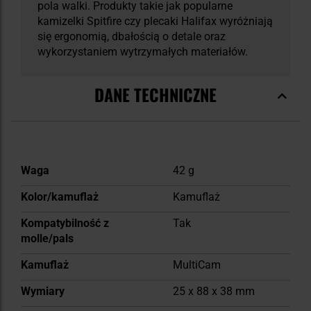
pola walki. Produkty takie jak popularne
kamizelki Spitfire czy plecaki Halifax wyróżniają
się ergonomią, dbałością o detale oraz
wykorzystaniem wytrzymałych materiałów.
DANE TECHNICZNE
Więcej
Waga
42 g
informacji
Kolor/kamuflaż
Kamuflaż
Kompatybilność z
Tak
molle/pals
Kamuflaż
MultiCam
Wymiary
25 x 88 x 38 mm