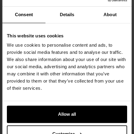
otoczenia. Wzór
MultiCam
składa się z siedmiu
kolorów, tworzących gradientowe przejścia między
odcieniami zieleni, brązu i beżu. Dzięki temu
Consent
Details
About
dynamicznie dostosowuje się do tła, przyjmując
odcienie zieleni w terenach leśnych lub brązów i beżów
w rejonach pustynnych - w środowisku Europy
This website uses cookies
Środkowej i Wschodniej szczególnie dobrze działa w
We use cookies to personalise content and ads, to
okresie jesiennym oraz wśród suchej roślinności.
provide social media features and to analyse our traffic.
MultiCam
zyskał uznanie na całym świecie i jest
We also share information about your use of our site with
wykorzystywany przez liczne siły zbrojne oraz
jednostki specjalne. W 2010 roku kamuflaż został
our social media, advertising and analytics partners who
oficjalnie przyjęty przez armię amerykańską jako wzór
may combine it with other information that you’ve
kamuflażu dla żołnierzy stacjonujących w
provided to them or that they’ve collected from your use
Afganistanie, zastępując wcześniejszy Universal
of their services.
Camouflage Pattern (UCP). Wzór ten jest również
dostępny dla użytkowników cywilnych, co czyni go
popularnym wyborem wśród entuzjastów militariów
czy airsoftu.
Allow all
Customize